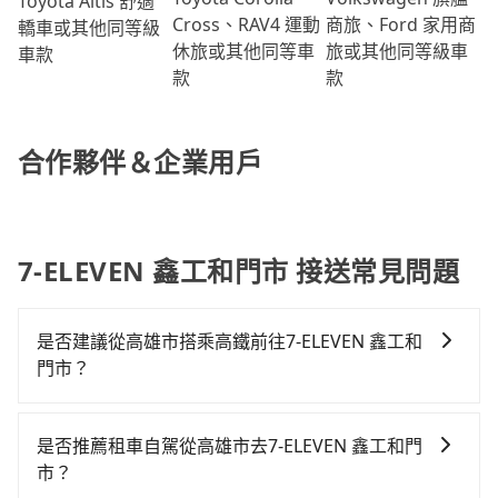
Toyota Altis 舒適
商旅、Ford 家用商
Cross、RAV4 運動
轎車或其他同等級
旅或其他同等級車
休旅或其他同等車
車款
款
款
合作夥伴＆企業用戶
7-ELEVEN 鑫工和門市 接送常見問題
是否建議從高雄市搭乘高鐵前往7-ELEVEN 鑫工和
門市？
若要從高雄市區搭高鐵前往7-ELEVEN 鑫工和門市，高鐵
乘坐舒適、省時、較貴！從最早05:50一直到22:55，左
是否推薦租車自駕從高雄市去7-ELEVEN 鑫工和門
營-台中一天最多有90班次高鐵可搭乘。假設從高雄市左
市？
營區步行或搭乘公車前往左營高鐵站，接著在站內購買