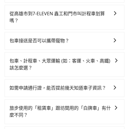
如果你有台灣駕照且對自己駕駛技術有信心，且在車上
高鐵票、通過閘口、並在月台上等待列車的到來，大概
時不需要閉目養神（因為要自己開車），最重要的是你
又過了20分鐘，再乘坐42~69分鐘（平均57分）的高鐵
從高雄市到7-ELEVEN 鑫工和門市叫計程車划算
當天就要來回，那在高雄路邊可隨租隨借的iRent應該是
從左營站前往台中高鐵站，每人票價790元，再用10分
嗎？
你最便宜選擇。註冊完iRent的app後，可以每小時
鐘出站、等待車站前排班的計程車，搭上小黃後約花20
如選擇小黃直達，在高雄可以透過app叫車的有55688台
$115~205承租小轎車，每公里再額外加收$3.2，從高雄
分鐘、車費300元後，抵達7-ELEVEN 鑫工和門市 (台中
灣大車隊、Uber、Line Taxi、Yoxi等，如果在路邊攔不
市（左營區）到7-ELEVEN 鑫工和門市的花費預估為
市西屯區) 的目的地。全程加上轉車時間共1小時44分
包車接送是否可以攜帶寵物？
到車，也可考慮打電話至中華正大車隊等叫車看看。依
$2,450~3,100（金額差異來自於平假日、車款差異、抵
鐘，假設4位同行，高鐵加轉乘之平均每人花費為870
可以的，tripool 旅步提供「寵物友善車」服務，只要在
照里程跳錶計算，價格約為3,795~4,600元間，但如改預
達目的地後多久原路返回），雖已將eTag和可能的每小
元。但如果全程使用tripool並到府專車接送，則每人平
預定時特別勾選，是可以讓置入提籠或提袋內的中小型
約tripool可省高達$1,700。綜合以上，無論在價格或服
時40元路邊停車費用預估進去，但額外的汽車保險與可
包車、計程車、大眾運輸 (如：客運、火車、高鐵)
均花費約730元，費時2小時12分鐘。長距離移動確實搭
寵物同行。且為了行程安全，請勿將寵物抱出來或置於
務品質上，tripool都是你從高雄市到7-ELEVEN 鑫工和
能的罰單都需自付。再者，和運的iRent只提供最基本的
該怎麼選？
乘高鐵可以比坐車快，但卻要額外支出約560元的交通
座椅上，以確保行程順利進行。
門市的最佳選擇。
車型，如Toyota Yaris、Prius C、Vios這類乘坐體驗較
費，所以對於不是這麼趕時間的人來說，預約tripool還
在選擇交通方式時，您可依下列建議的考慮因素做選
差的車款，如果人數超過四位，更是沒有較大的七人座
是比較划算的。如果你是三人以下要乘車，也可參考
擇： 預算：不同交通工具價格不同，可先確定您的預
如需申請通行證，能否提前幾天知道車子資訊？
或九人座可供選擇，而且無人租車最令人詬病的就是車
tripool的拼車共乘服務，最多可再節省50%的交通費
算。計程車最貴，而大眾運輸通常較便宜。 行程：需多
況，打開車門才發現仍有上一組乘客遺留的垃圾或者撞
用。
為了讓旅步貴賓能夠享有更多取消訂單的彈性，我們提
點停留的行程建議可選可客製化行程的包車，如果時間
凹的車門仍未被修理，每一次租車都好像在開樂透一
供用車前一天凌晨六點前取消訂單的服務。所以我們會
比較寬鬆且不介意耗時轉乘可選大眾運輸或較貴的計程
旅步使用的「租賃車」跟坊間用的「白牌車」有什
樣。另外，偶爾也會遇到明明已經預約了時間但上一位
在用車前一天才開始安排車輛，並於用車前一天晚上8點
車。 旅行人數：人數多時包車較方便舒適且每個人攤提
麼不同？
用戶卻遲遲尚未歸還，又或者要還車時卻偏偏找不到停
提供服務司機和車輛資訊。如果您有特殊的用車需求，
下來的車資也比較便宜，人數少可搭乘大眾運輸或計程
車位，對於急著用車或者要載其他乘客的人來說就有不
旅步所使用的是符合政府法規的租賃車，車牌以白底黑
可事先將您的需求寄至旅步的客服信箱：
車。 時間：需在特定時間到達目的地可選包車或計程