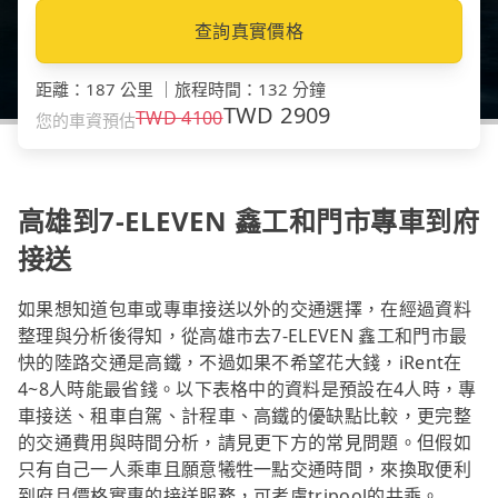
查詢真實價格
距離
：
187 公里
｜
旅程時間
：
132 分鐘
TWD
2909
TWD
4100
您的車資預估
高雄到7-ELEVEN 鑫工和門市專車到府
接送
如果想知道包車或專車接送以外的交通選擇，在經過資料
整理與分析後得知，從高雄市去7-ELEVEN 鑫工和門市最
快的陸路交通是高鐵，不過如果不希望花大錢，iRent在
4~8人時能最省錢。以下表格中的資料是預設在4人時，專
車接送、租車自駕、計程車、高鐵的優缺點比較，更完整
的交通費用與時間分析，請見更下方的常見問題。但假如
只有自己一人乘車且願意犧牲一點交通時間，來換取便利
到府且價格實惠的接送服務，可考慮tripool的共乘。