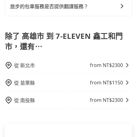
小的風險。最後，雖然路邊隨租隨還看似方便，但實際
字的「R」開頭，受車隊嚴格管理及審核後才可入隊，成
booking@tripool.app，將有專人協助回覆確認是否能
車，不趕時間即可選用大眾運輸。 便利性：需要便利性
旅步的包車服務是否提供翻譯服務？
使用時還是有其區域的限制，實際可停靠的地點與你的
為旅步貴賓服務用車。與一些私家車充當營業用車違法
協助安排。」
和方便性可選包車和計程車，喜歡探險和體驗當地文化
上下車地點仍有段距離，在遇到下雨天或者載行李時，
若您有外語導覽、翻譯需求，您可以先來信旅步，會有
接載的「白牌車」不同。旅步所使用的車輛合法且符合
則可搭乘大眾運輸。
就顯得非常不便。
專人回覆您。
相關法規。
除了 高雄市 到 7-ELEVEN 鑫工和門
市，還有⋯
from NT$
2300
從
新北市
from NT$
1150
從
苗栗縣
from NT$
2300
從
南投縣