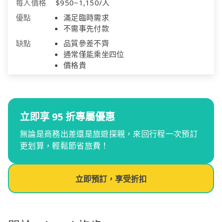
每人價格
$950~1,150/人
優點
滿足臨時需求
不需事先付款
缺點
品質參差不齊
通常僅能乘坐四位
價格貴
立即享 95 折專屬優惠
無論是商務出差還是旅遊探親，來回行程一次預訂
更划算，輕鬆節省旅費！
立即預訂，享受折扣