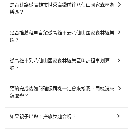
是否建議從高雄市搭乘高鐵前往八仙山國家森林遊
樂區？
若要從高雄市區搭高鐵前往八仙山國家森林遊樂區，高
鐵省時、較貴！從最早05:50一直到22:55，左營-台中一
是否推薦租車自駕從高雄市去八仙山國家森林遊樂
天最多有90班次高鐵可搭乘。假設從高雄市苓雅區前往
區？
最靠近的左營高鐵站，叫一輛計程車花費約300元、車程
如果你有台灣駕照且對自己駕駛技術有信心，且在車上
約35分鐘。抵達高鐵站後，步行進站、現場購票並於月
時不需要閉目養神（因為要自己開車），最重要的是你
台排隊的時間約20分鐘，再乘坐42~69分鐘（平均57
從高雄市到八仙山國家森林遊樂區叫計程車划算
當天就要來回，那在高雄路邊可隨租隨借的iRent應該是
分）的高鐵從左營站前往台中高鐵站，每人票價790元，
嗎？
你最便宜選擇。註冊完iRent的app後，可以每小時
再用10分鐘出站、等待車站前排班的計程車，搭上小黃
如選擇小黃直達，在高雄可以透過app叫車的有55688台
$115~205承租小轎車，每公里再額外加收$3.2，從高雄
後約花70分鐘、車費1,800元後，抵達八仙山國家森林遊
灣大車隊、Uber、Line Taxi、Yoxi等，如果在路邊攔不
市（苓雅區）到八仙山國家森林遊樂區的花費預估為
樂區 (台中市和平區) 的目的地。全程加上轉車時間共3小
預約完成後如何確保司機一定會來接我？司機沒來
到車，也可考慮打電話至附近的計程車隊，如中華日光
$3,300~4,000（金額差異來自於平假日、車款差異、抵
時9分鐘，假設5位同行，高鐵加轉乘之平均每人花費為
怎麼辦？
交通、新形象計程車、安全計程車等叫車看看。依照里
達目的地後多久原路返回），雖已將eTag和可能的每小
1,630元。但如果全程使用tripool並到府專車接送，則
只要完成預約並付款完成，訂單就成立，tripool也保證
程跳錶計算，價格約為5,095~6,100元間，若改選
時40元路邊停車費用預估進去，但額外的汽車保險與可
每人平均花費約1,510元，費時3小時15分鐘。長距離移
派車。在出發前一天晚上八點時，會透過電子郵件與簡
tripool的專車服務可再更便宜。關於交通需要特別注
能的罰單都需自付。再者，和運的iRent只提供最基本的
如果親子出遊，搭旅步適合嗎？
動確實搭乘高鐵可以比坐車快6分鐘，但卻要額外支出約
訊提供司機的姓名、電話、車牌、車型等資訊，如在約
意：像八仙山國家森林遊樂區這樣的偏遠地區，計程車
車型，如Toyota Yaris、Prius C、Vios這類乘坐體驗較
600元的交通費，所以對於不是這麼趕時間的人來說，預
適合的，另外旅步也特別為您心愛的寶貝準備了兒童座
定好的時間與上車地點沒有看到司機，可主動電話聯
不會在路上巡迴找客人。它們通常只在特定地點等候，
差的車款，如果人數超過四位，更是沒有較大的七人座
約tripool還是比較划算的。如果你是三人以下要乘車，