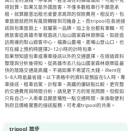
其衍生的油錢、停車費、甚至潛在的損傷風險，可能不見
得划算，如果又是外國旅客，不僅多數租車行不願意承
租，就算願意出租也會要求高昂的保險費用。相反的，包
車旅遊就把所有風險轉嫁到司機身上，而tripool在長途接
送與包車旅遊上，就屬第一品牌，加上全台都有車輛，可
將旅客從高雄市單程直送八仙山國家森林遊樂區，如欲造
訪周邊的梨山遊客中心、福壽山農場、鳶嘴山登山口，也
可在線上預約時選擇2~12小時的計時包車。
如果想知道包車或專車接送以外的交通選擇，在經過資料
整理與分析後得知，從高雄市去八仙山國家森林遊樂區最
快的陸路交通是高鐵，不過如果不希望花大錢，iRent在
5~8人時能最省錢。以下表格中的資料是預設在5人時，專
車接送、租車自駕、計程車、高鐵的優缺點比較，更完整
的交通費用與時間分析，請見更下方的常見問題。但假如
只有自己一人乘車且願意犧牲一點交通時間，來換取便利
到府且價格實惠的接送服務，可考慮tripool的共乘。
tripool 旅步