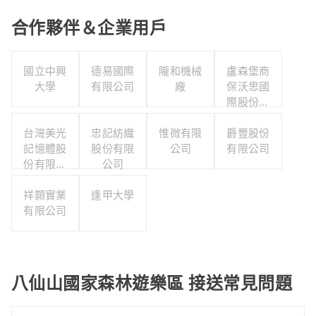
合作夥伴＆企業用戶
國立中興
德易國際
隴和機械
盧森堡商
大學
有限公司
廠
保沃思國
際股份有
限公司
台灣美光
忠記紡織
惟微有限
爵豐股份
記憶體股
股份有限
公司
有限公司
份有限公
公司
司
祥顥實業
逢甲大學
有限公司
八仙山國家森林遊樂區 接送常見問題