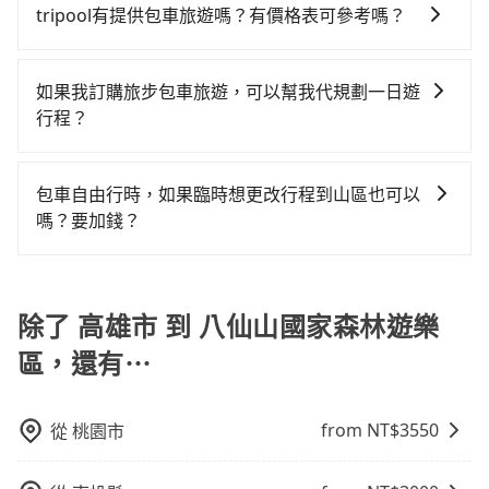
椅及兒童用增高墊供您選購(租借300元/個)，讓您和孩子
繫，可能原本約定的地點不適合暫停而改停靠在附近的
或者必須透過叫車平台或電話叫車，這代表你需要事先
tripool有提供包車旅遊嗎？有價格表可參考嗎？
或九人座可供選擇，而且無人租車最令人詬病的就是車
也可參考tripool的拼車共乘服務，最多可再節省50%的
出遊時安全更有保障。
位置。但如果遇到車輛故障或者前一趟車嚴重耽誤，
預約，並且要做好等待較久的心理準備。雖然高雄市區
況，打開車門才發現仍有上一組乘客遺留的垃圾或者撞
交通費用。
tripool提供全台各地包括八仙山國家森林遊樂區與高雄
tripool會盡快改派以減少乘客等待的時間。
到八仙山國家森林遊樂區的跳表小黃可能較為便宜，但
凹的車門仍未被修理，每一次租車都好像在開樂透一
市的包車旅遊，從單純的單趟接送到算時間的計時包車
如果我訂購旅步包車旅遊，可以幫我代規劃一日遊
當你們人數超過四位時，叫兩輛計程車的費用就貴了，
樣。另外，偶爾也會遇到明明已經預約了時間但上一位
都有，可彈性選擇2~12小時的服務，滿足家族出遊、朋
行程？
改預約一輛tripool的九人座廂型車最高可省$2,600。
用戶卻遲遲尚未歸還，又或者要還車時卻偏偏找不到停
友聚會、婚喪喜慶等不同的需求。價格透明、無隱藏費
車位，對於急著用車或者要載其他乘客的人來說就有不
抱歉！目前旅步的包車服務只能提供交通接送服務，暫
用，網站試算即真實價格，免去來回電話確認。一天包
小的風險。最後，雖然路邊隨租隨還看似方便，但實際
時還沒有規劃行程的服務。
車的價格可能跟其他車隊相差無幾，但是如果只需要短
包車自由行時，如果臨時想更改行程到山區也可以
使用時還是有其區域的限制，實際可停靠的地點與你的
時數或者單程專車服務者，敢大聲說我們價格絕對最划
嗎？要加錢？
上下車地點仍有段距離，在遇到下雨天或者載行李時，
算。網站上可直接挑選小轎車、休旅車、或九人座箱型
就顯得非常不便。
可以的，當您的旅程需要穿越山區或是高海拔地區時，
車，如需10人以上巴士，請來信洽詢。
旅步可能會根據行經的路線是否超過海拔1500公尺來進
行額外的費用收取。但是，這些費用會在您下訂單後、
除了 高雄市 到 八仙山國家森林遊樂
出發前先與您進行確認，確保您明確知道所有的費用。
區，還有⋯
我們會透過Email的方式向您說明收費細節，讓您能更放
心地享受旅步為您提供的服務。
from NT$
3550
從
桃園市