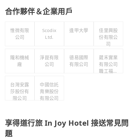
合作夥伴＆企業用戶
惟微有限
Scodix
逢甲大學
佳里興股
公司
Ltd.
份有限公
司
隴和機械
淨崑有限
德易國際
葳禾實業
廠
公司
有限公司
有限公司
職工福利
委員會
台灣安露
中國信託
莎股份有
育樂股份
限公司
有限公司
享得道行旅 In Joy Hotel 接送常見問
題