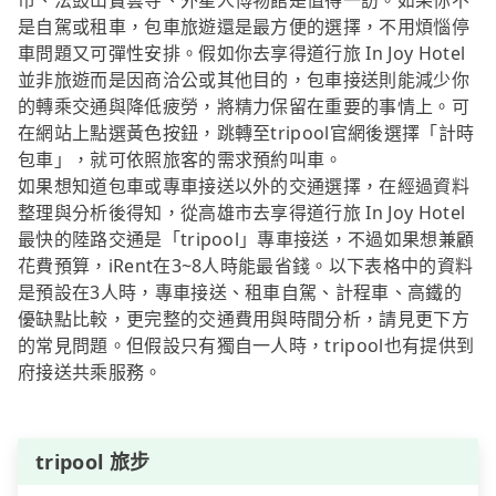
市、法鼓山寶雲寺、外星人博物館是值得一訪。如果你不
是自駕或租車，包車旅遊還是最方便的選擇，不用煩惱停
車問題又可彈性安排。假如你去享得道行旅 In Joy Hotel
並非旅遊而是因商洽公或其他目的，包車接送則能減少你
的轉乘交通與降低疲勞，將精力保留在重要的事情上。可
在網站上點選黃色按鈕，跳轉至tripool官網後選擇「計時
包車」，就可依照旅客的需求預約叫車。
如果想知道包車或專車接送以外的交通選擇，在經過資料
整理與分析後得知，從高雄市去享得道行旅 In Joy Hotel
最快的陸路交通是「tripool」專車接送，不過如果想兼顧
花費預算，iRent在3~8人時能最省錢。以下表格中的資料
是預設在3人時，專車接送、租車自駕、計程車、高鐵的
優缺點比較，更完整的交通費用與時間分析，請見更下方
的常見問題。但假設只有獨自一人時，tripool也有提供到
府接送共乘服務。
tripool 旅步