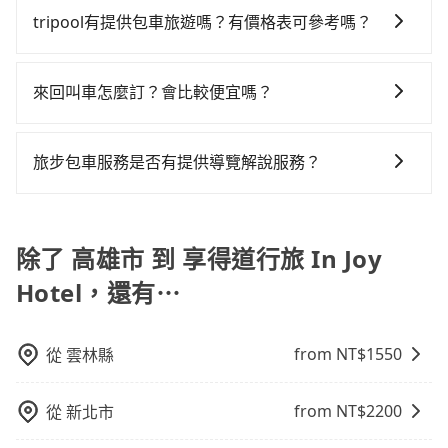
車型，如Toyota Yaris、Prius C、Vios這類乘坐體驗較
但卻要額外支出約30元的交通費，所以對於不是這麼趕
椅及兒童用增高墊供您選購(租借300元/個)，讓您和孩子
tripool有提供包車旅遊嗎？有價格表可參考嗎？
差的車款，如果人數超過四位，更是沒有較大的七人座
時間的人來說，預約tripool還是比較划算的。如果你僅
出遊時安全更有保障。
或九人座可供選擇，而且無人租車最令人詬病的就是車
有兩位乘車，也可參考tripool的拼車共乘服務，最多可
tripool提供全台各地包括享得道行旅 In Joy Hotel與高
況，打開車門才發現仍有上一組乘客遺留的垃圾或者撞
再節省50%的交通費用。
雄市的包車旅遊，從單純的單趟接送到算時間的計時包
來回叫車怎麼訂？會比較便宜嗎？
凹的車門仍未被修理，每一次租車都好像在開樂透一
車都有，可彈性選擇2~12小時的服務，滿足家族出遊、
樣。另外，偶爾也會遇到明明已經預約了時間但上一位
為了乘客未來可能的訂單修改或取消，每筆訂單只含一
朋友聚會、婚喪喜慶等不同的需求。價格透明、無隱藏
用戶卻遲遲尚未歸還，又或者要還車時卻偏偏找不到停
趟車的資訊，所以如果需要來回叫車，請分兩筆訂單預
費用，網站試算即真實價格，免去來回電話確認。一天
旅步包車服務是否有提供導覽解說服務？
車位，對於急著用車或者要載其他乘客的人來說就有不
定。至於價格已經市場最優惠，並無特別針對來回車趟
包車的價格可能跟其他車隊相差無幾，但是如果只需要
小的風險。最後，雖然路邊隨租隨還看似方便，但實際
抱歉！目前旅步的包車服務暫無提供導覽服務，如果您
做額外折扣，但如果手上有優惠代碼，歡迎直接使用，
短時數或者單程專車服務者，敢大聲說我們價格絕對最
使用時還是有其區域的限制，實際可停靠的地點與你的
需要導覽服務，可事先透過電子郵件
不限單程或來回。
划算。網站上可直接挑選小轎車、休旅車、或九人座箱
上下車地點仍有段距離，在遇到下雨天或者載行李時，
booking@tripool.app聯繫我們，將有專人協助回覆確
除了 高雄市 到 享得道行旅 In Joy
型車，如需10人以上巴士，請來信洽詢。
就顯得非常不便。
認是否能協助安排。
Hotel，還有⋯
from NT$
1550
從
雲林縣
from NT$
2200
從
新北市