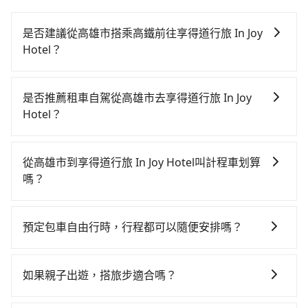
是否建議從高雄市搭乘高鐵前往享得道行旅 In Joy
Hotel？
若要從高雄市區搭高鐵前往享得道行旅 In Joy Hotel，高
鐵乘坐舒適、省時、較貴！從最早05:50一直到22:55，
是否推薦租車自駕從高雄市去享得道行旅 In Joy
左營-台中一天最多有90班次高鐵可搭乘。假設從高雄市
Hotel？
小港區前往最靠近的左營高鐵站，叫一輛計程車花費約
如果你有台灣駕照且對自己駕駛技術有信心，且在車上
500元、車程約30分鐘。抵達高鐵站後，步行進站、現
時不需要閉目養神（因為要自己開車），最重要的是你
場購票並於月台排隊的時間約20分鐘，再乘坐42~69分
從高雄市到享得道行旅 In Joy Hotel叫計程車划算
當天就要來回，那在高雄路邊可隨租隨借的iRent應該是
鐘（平均57分）的高鐵從左營站前往台中高鐵站，每人
嗎？
你最便宜選擇。註冊完iRent的app後，可以每小時
票價790元，再用10分鐘出站、等待車站前排班的計程
如選擇小黃直達，在高雄可以透過app叫車的有55688台
$115~205承租小轎車，每公里再額外加收$3.2，從高雄
車，搭上小黃後約花20分鐘、車費300元後，抵達享得
灣大車隊、Uber、Line Taxi、Yoxi等。依照里程跳錶計
市（小港區）到享得道行旅 In Joy Hotel的花費預估為
道行旅 In Joy Hotel (台中市西屯區) 的目的地。全程加
預定包車自由行時，行程都可以隨便安排嗎？
算，價格約為3,975~4,800元間，但如改預約tripool可
$2,550~3,150（金額差異來自於平假日、車款差異、抵
上轉車時間共2小時13分鐘，假設3位同行，高鐵加轉乘
只要不超出您選用的用車時間及行程總公里數，且行程
省高達$1,600。綜合以上，無論在價格或服務品質上，
達目的地後多久原路返回），雖已將eTag和可能的每小
之平均每人花費為1,060元。但如果全程使用tripool並
沒有到達海拔1500公里以上的山區，行程都是可以依照
tripool都是你從高雄市到享得道行旅 In Joy Hotel的最
時40元路邊停車費用預估進去，但額外的汽車保險與可
如果親子出遊，搭旅步適合嗎？
到府專車接送，則每人平均花費約1,050元，費時2小時
您的需求安排的。
佳選擇。
能的罰單都需自付。再者，和運的iRent只提供最基本的
15分鐘。長距離移動確實搭乘高鐵可以比坐車快2分鐘，
適合的，另外旅步也特別為您心愛的寶貝準備了兒童座