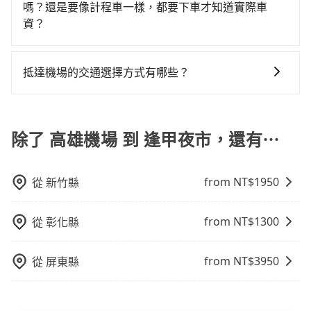
優質的客服服務。還同步提供共乘服務，讓客戶有更經
嗎？還是要像計程車一樣，都要下車才知道實際車
修理，每一次租車都好像在開樂透一樣。另外，偶爾也
費用。
濟實惠的選擇，旅步的服務，更適合滿足不同需求的旅
資？
會遇到明明已經預約了時間但上一位用戶卻遲遲尚未歸
客。
還，又或者要還車時卻偏偏找不到停車位，對於急著用
tripool旅步提供透明且固定的機場接送價格，您可以在
車或者要載其他乘客的人來說就有不小的風險。最後，
預訂前在官網或app即時查詢並確認價格、完成預定。無
抵達機場的交通選擇方式有哪些？
雖然路邊隨租隨還看似方便，但實際使用時還是有其區
需像計程車一樣下車後才知道實際車資。這樣，您可以
域的限制，實際可停靠的地點與你的上下車地點仍有段
所有到機場的交通方式因地區和交通狀況而異，以下列
更好地安排您的出行計劃、交通開支，享受無憂的接送
距離，在遇到下雨天或者載行李時，就顯得非常不便。
舉一些常見的選擇： 1. 捷運：如果機場附近有捷運或輕
服務。
軌系統，這是一種快捷和經濟實惠的交通方式。 2. 公車/
除了 高雄機場 到 逢甲夜市，還有⋯
客運：公車或客運是到達機場的另一種經濟實惠的交通
方式。 3. 計程車：計程車通常是到達機場的比較昂貴的
from NT$
1950
從
新竹縣
選擇，但對於携帶大量行李或急需前往機場的乘客來
說，這可能是最方便的選擇。許多城市的計程車公司提
供從市中心或其他地區到機場的固定價格，可以預先知
from NT$
1300
從
彰化縣
道價格，避免爭議。 4. 預約機場接送：可以提前預訂服
務，安排接送。價格會因路線而有所不同。 5. 高鐵：搭
from NT$
3950
從
屏東縣
乘高鐵是最快速的選擇，但並非每個縣市都有高鐵站，
且下高鐵後還需轉搭其他接駁方式抵達機場，對於入、
出境需攜帶大量行李的旅客並不方便。價格也會因您出