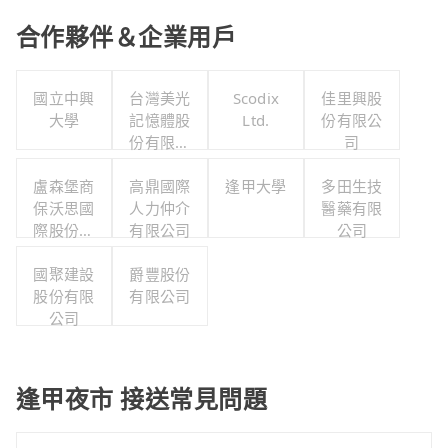
合作夥伴＆企業用戶
國立中興
台灣美光
Scodix
佳里興股
大學
記憶體股
Ltd.
份有限公
份有限公
司
司
盧森堡商
高鼎國際
逢甲大學
多田生技
保沃思國
人力仲介
醫藥有限
際股份有
有限公司
公司
限公司
國聚建設
爵豐股份
股份有限
有限公司
公司
逢甲夜市 接送常見問題