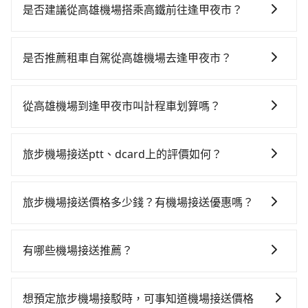
是否建議從高雄機場搭乘高鐵前往逢甲夜市？
若要從高雄機場搭高鐵前往逢甲夜市，高鐵乘坐舒適、
省時、較貴！從最早05:50一直到22:55，左營-台中一天
是否推薦租車自駕從高雄機場去逢甲夜市？
最多有90班次高鐵可搭乘。假設從高雄機場 (高雄市小港
如果你有台灣駕照且對自己駕駛技術有信心，且在車上
區) 前往最靠近的左營高鐵站，叫一輛計程車花費約500
時不需要閉目養神（因為要自己開車），最重要的是你
元、車程約29分鐘。抵達高鐵站後，步行進站、現場購
從高雄機場到逢甲夜市叫計程車划算嗎？
當天就要來回，那在高雄路邊可隨租隨借的iRent應該是
票並於月台排隊的時間約20分鐘，再乘坐42~69分鐘
如選擇小黃直達，在高雄可以透過app叫車的有55688台
你最便宜選擇。註冊完iRent的app後，可以每小時
（平均57分）的高鐵從左營站前往台中高鐵站，每人票
灣大車隊、Uber、Line Taxi、Yoxi等。依照里程跳錶計
$115~205承租小轎車，每公里再額外加收$3.2，從高雄
價790元，再用10分鐘出站、等待車站前排班的計程
旅步機場接送ptt、dcard上的評價如何？
算，價格約為4,055~4,900元間，但如改預約tripool可
機場到逢甲夜市的花費預估為$2,600~3,200（金額差異
車，搭上小黃後約花17分鐘、車費300元後，抵達逢甲
旅步的機場接送服務在ptt上獲得了許多正面的評價。對
省高達$1,700。綜合以上，無論在價格或服務品質上，
來自於平假日、車款差異、抵達目的地後多久原路返
夜市 (台中市西屯區) 的目的地。全程加上轉車時間共2小
於旅步的價格透明、服務可靠以及司機親切且專業態度
tripool都是你從高雄機場到逢甲夜市的最佳選擇。
回），雖已將eTag和可能的每小時40元路邊停車費用預
旅步機場接送價格多少錢？有機場接送優惠嗎？
時13分鐘，假設3位同行，高鐵加轉乘之平均每人花費為
表示滿意。同時也有許多dcard網友推薦旅步是機場接送
估進去，但額外的汽車保險與可能的罰單都需自付。再
1,060元。但如果全程使用tripool並到府專車接送，則
旅步的機場接送價格是根據距離和車型有所不同，您可
的首選，特別是對於需要準時、安全到達機場的旅客。
者，和運的iRent只提供最基本的車型，如Toyota
每人平均花費約1,050元，費時2小時13分鐘。長距離移
以在旅步官網或APP上輸入起點和目的地來試算價格。
有哪些機場接送推薦？
Yaris、Prius C、Vios這類乘坐體驗較差的車款，如果人
動確實搭乘高鐵可以比坐車快0分鐘，但卻要額外支出約
旅步提供透明的價格試算，沒有隱藏費用。此外，旅步
數超過四位，更是沒有較大的七人座或九人座可供選
30元的交通費，所以對於不是這麼趕時間的人來說，預
除了55688、uber之外，旅步的機場接送也是許多用戶
經常提供優惠活動，例如首次註冊送乘車金、來回預定
擇，而且無人租車最令人詬病的就是車況，打開車門才
約tripool還是比較划算的。如果你僅有兩位乘車，也可
推薦的首選。旅步提供多種車型選擇、透明的價格以及
享95折等優惠。
想預定旅步機場接駁時，可事知道機場接送價格
發現仍有上一組乘客遺留的垃圾或者撞凹的車門仍未被
參考tripool的拼車共乘服務，最多可再節省50%的交通