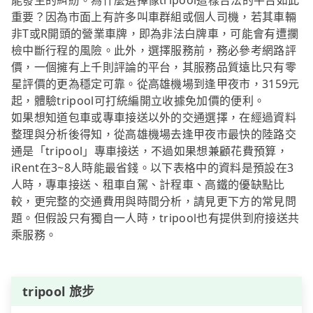
能發生的糾紛。為什麼選擇像tripool這樣合法的平台如此
重要？因為市面上有許多叫車群組或個人司機，若其車輛
非T或R開頭的營業車牌，即為非法白牌車，可能會有遭攔
檢中斷行程的風險。此外，選擇服務前，務必參考網路評
價，一個擁有上千則評論的平台，其服務品質遠比只有零
星評價的更為穩定可靠。從高雄機場到逢甲夜市，3159元
起，體驗tripool可打統編開立收據免加價的便利。
如果想知道包車或專車接送以外的交通選擇，在經過資料
整理與分析後得知，從高雄機場去逢甲夜市最快的陸路交
通是「tripool」專車接送，不過如果想兼顧花費預算，
iRent在3~8人時能最省錢。以下表格中的資料是預設在3
人時，專車接送、租車自駕、計程車、高鐵的優缺點比
較，更完整的交通費用與時間分析，請見更下方的常見問
題。但假設只有獨自一人時，tripool也有提供到府接送共
乘服務。
tripool 旅步