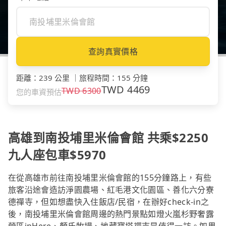
查詢真實價格
距離
：
239 公里
｜
旅程時間
：
155 分鐘
TWD
4469
TWD
6300
您的車資預估
高雄到南投埔里米倫會館 共乘$2250
九人座包車$5970
在從高雄市前往南投埔里米倫會館的155分鐘路上，有些
旅客沿途會造訪淨園農場、紅毛港文化園區、善化六分寮
德禪寺，但如想盡快入住飯店/民宿，在辦好check-in之
後，南投埔里米倫會館周邊的熱門景點如燈火嵐杉野奢露