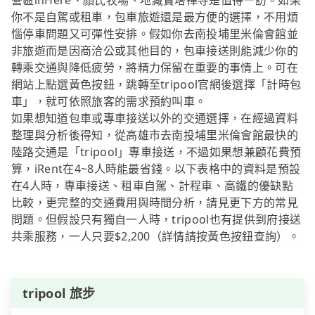
營區inHere、顏氏牧場、地藏寶塔禪寺是值得一訪。如果
你不是自駕或租車，包車旅遊還是最方便的選擇，不用煩
惱停車問題又可彈性安排。假如你去南投埔里米倫會館並
非旅遊而是因商洽公或其他目的，包車接送則能減少你的
轉乘交通與降低疲勞，將精力保留在重要的事情上。可在
網站上點選黃色按鈕，跳轉至tripool官網後選擇「計時包
車」，就可依照旅客的需求預約叫車。
如果想知道包車或專車接送以外的交通選擇，在經過資料
整理與分析後得知，從高雄市去南投埔里米倫會館最快的
陸路交通是「tripool」專車接送，不過如果想兼顧花費預
算，iRent在4~8人時能最省錢。以下表格中的資料是預設
在4人時，專車接送、租車自駕、計程車、高鐵的優缺點
比較，更完整的交通費用與時間分析，請見更下方的常見
問題。但假設只有獨自一人時，tripool也有提供到府接送
共乘服務，一人只要$2,200（詳情請按黃色按鈕查詢）。
tripool 旅步