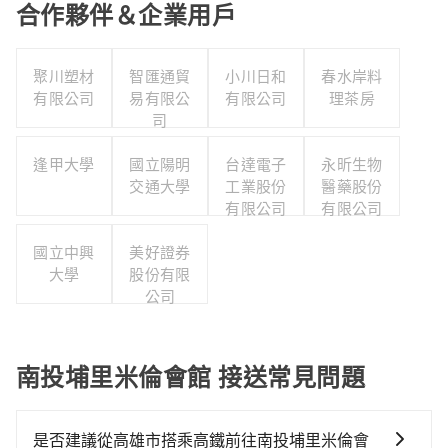
合作夥伴＆企業用戶
聚川塑材
智匯通貿
小川日和
春水岸料
有限公司
易有限公
有限公司
理茶房
司
逢甲大學
國立陽明
台達電子
永昕生物
交通大學
工業股份
醫藥股份
有限公司
有限公司
國立中興
美好證券
大學
股份有限
公司
南投埔里米倫會館 接送常見問題
是否建議從高雄市搭乘高鐵前往南投埔里米倫會