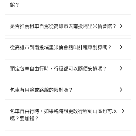
館？
若要從高雄市區搭高鐵前往南投埔里米倫會館，高鐵較
貴、費時！從最早05:50一直到22:55，左營-台中一天最
是否推薦租車自駕從高雄市去南投埔里米倫會館？
多有90班次高鐵可搭乘。假設從高雄市小港區前往最靠
如果你有台灣駕照且對自己駕駛技術有信心，且在車上
近的左營高鐵站，叫一輛計程車花費約500元、車程約
時不需要閉目養神（因為要自己開車），最重要的是你
30分鐘。抵達高鐵站後，步行進站、現場購票並於月台
從高雄市到南投埔里米倫會館叫計程車划算嗎？
當天就要來回，那在高雄路邊可隨租隨借的iRent應該是
排隊的時間約20分鐘，再乘坐42~69分鐘（平均57分）
如選擇小黃直達，在高雄可以透過app叫車的有55688台
你最便宜選擇。註冊完iRent的app後，可以每小時
的高鐵從左營站前往台中高鐵站，每人票價790元，再用
灣大車隊、Uber、Line Taxi、Yoxi等。依照里程跳錶計
$115~205承租小轎車，每公里再額外加收$3.2，從高雄
10分鐘出站、等待車站前排班的計程車，搭上小黃後約
預定包車自由行時，行程都可以隨便安排嗎？
算，價格約為4,835~5,800元間，但如改預約tripool可
市（小港區）到南投埔里米倫會館的花費預估為
花55分鐘、車費1,500元後，抵達南投埔里米倫會館 (南
只要不超出您選用的用車時間及行程總公里數，且行程
省高達$1,300。但如果要考慮到回程，南投縣僅有合法
$3,050~3,700（金額差異來自於平假日、車款差異、抵
投縣埔里鎮) 的目的地。全程加上轉車時間共2小時48分
沒有到達海拔1500公里以上的山區，行程都是可以依照
計程車約340輛，數量約為高雄市的4%、密度僅雙北的
達目的地後多久原路返回），雖已將eTag和可能的每小
包車有用途或路線的限制嗎？
鐘，假設4位同行，高鐵加轉乘之平均每人花費為1,290
您的需求安排的。
0.2%，其叫車的難度是雙北市的490倍。綜合以上，無
時40元路邊停車費用預估進去，但額外的汽車保險與可
元。但如果全程使用tripool並到府專車接送，則每人平
不管是從高雄市前往南投埔里米倫會館或是全台灣任何
論在價格或服務品質上，tripool都是你從高雄市到南投
能的罰單都需自付。再者，和運的iRent只提供最基本的
均花費約1,120元，費時2小時35分鐘。選擇搭乘高鐵而
地方，只要是長途交通且途中遵守台灣法律，無論是清
埔里米倫會館的最佳選擇。
包車自由行時，如果臨時想更改行程到山區也可以
車型，如Toyota Yaris、Prius C、Vios這類乘坐體驗較
不預約包車，不僅每人至少額外負擔170元車資，而且更
明掃墓、包車旅遊、參加喜宴/喪禮、就醫回診、登山露
嗎？要加錢？
差的車款，如果人數超過四位，更是沒有較大的七人座
會額外浪費13分鐘在轉乘與等車上，現在還不馬上來預
營、學生搬家、投票返鄉、商務出差、貴賓來訪、寵物
或九人座可供選擇，而且無人租車最令人詬病的就是車
約tripool！如果你是三人以下要乘車，也可參考tripool
可以的，當您的旅程需要穿越山區或是高海拔地區時，
檢疫、預約叫車、機場接送、定期洗腎、包月上下班，
況，打開車門才發現仍有上一組乘客遺留的垃圾或者撞
的拼車共乘服務，最多可再節省50%的交通費用。