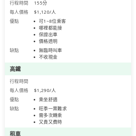
行程時間
155分
每人價格
$1,120/人
優點
可1~8位乘客
哪裡都能接
保證出車
價格透明
缺點
無臨時叫車
不收現金
高鐵
行程時間
每人價格
$1,290/人
優點
乘坐舒適
缺點
旺季一票難求
需多次轉乘
又貴又費時
租車