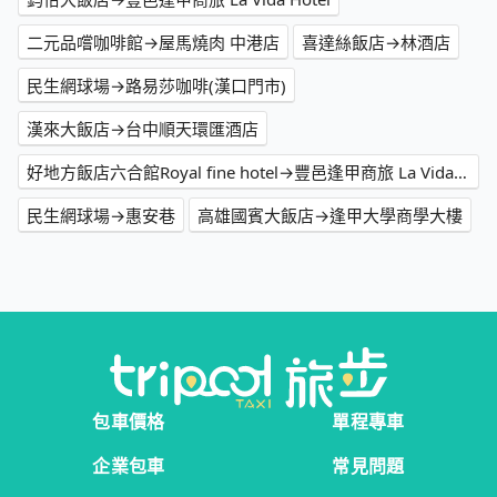
二元品嚐咖啡館→屋馬燒肉 中港店
喜達絲飯店→林酒店
民生網球場→路易莎咖啡(漢口門市)
漢來大飯店→台中順天環匯酒店
好地方飯店六合館Royal fine hotel→豐邑逢甲商旅 La Vida Hotel
民生網球場→惠安巷
高雄國賓大飯店→逢甲大學商學大樓
包車價格
單程專車
企業包車
常見問題