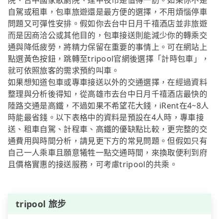
院、台中國家歌劇院、逢甲夜市是值得一訪。如果你不是
自駕或租車，包車旅遊還是最方便的選擇，不用煩惱停車
問題又可彈性安排。假如你去台中日月千禧酒店並非旅遊
而是因商洽公或其他目的，包車接送則能減少你的轉乘交
通與降低疲勞，將精力保留在重要的事情上。可在網站上
點選黃色按鈕，跳轉至tripool官網後選擇「計時包車」，
就可依照旅客的需求預約叫車。
如果想知道包車或專車接送以外的交通選擇，在經過資料
整理與分析後得知，從高雄市去台中日月千禧酒店最快的
陸路交通是高鐵，不過如果不希望花大錢，iRent在4~8人
時能最省錢。以下表格中的資料是預設在4人時，專車接
送、租車自駕、計程車、高鐵的優缺點比較，更完整的交
通費用與時間分析，請見更下方的常見問題。但假如只有
自己一人乘車且願意犧牲一點交通時間，來換取便利到府
且價格實惠的接送服務，可考慮tripool的共乘。
tripool 旅步