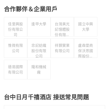
合作夥伴＆企業用戶
佳里興股
逢甲大學
台灣美光
國立中興
份有限公
記憶體股
大學
司
份有限公
司
惟微有限
忠記紡織
祥顥實業
盧森堡商
公司
股份有限
有限公司
保沃思國
公司
際股份有
限公司
德易國際
隴和機械
有限公司
廠
台中日月千禧酒店 接送常見問題