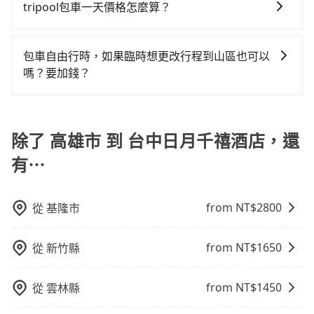
包車旅遊，從單純的單趟接送到算時間的計時包車都
檢疫、預約叫車、機場接送、定期洗腎、包月上下班，
tripool包車一天價格怎麼算？
車型，如Toyota Yaris、Prius C、Vios這類乘坐體驗較
離移動確實搭乘高鐵可以比坐車快7分鐘，但卻要額外支
有，可彈性選擇2~12小時的服務，滿足家族出遊、朋友
或者任何跨縣市接送的需求，tripool都能滿足你。乘車
差的車款，如果人數超過四位，更是沒有較大的七人座
出約720元的交通費，所以對於不是這麼趕時間的人來
因包車費用會隨著您選用2-12小時不等的包車時數、所
聚會、婚喪喜慶等不同的需求。價格透明、無隱藏費
前一天下午五點以前完成預約，隔天保證出車。如需公
或九人座可供選擇，而且無人租車最令人詬病的就是車
說，預約tripool還是比較划算的。如果你是三人以下要
需行程的公里數及車型而有所不同，建議可以直接上旅
用，網站試算即真實價格，免去來回電話確認。一天包
司報帳打統編，在結帳時可以受理，並於乘車後一週內
包車自由行時，如果臨時想更改行程到山區也可以
況，打開車門才發現仍有上一組乘客遺留的垃圾或者撞
乘車，也可參考tripool的拼車共乘服務，最多可再節省
步官網一鍵查價，即時試算您包車費用，清楚透明，且
車的價格可能跟其他車隊相差無幾，但是如果只需要短
寄出電子收據。
嗎？要加錢？
凹的車門仍未被修理，每一次租車都好像在開樂透一
50%的交通費用。
無隱藏費用。
時數或者單程專車服務者，敢大聲說我們價格絕對最划
樣。另外，偶爾也會遇到明明已經預約了時間但上一位
可以的，當您的旅程需要穿越山區或是高海拔地區時，
算。網站上可直接挑選小轎車、休旅車、或九人座箱型
用戶卻遲遲尚未歸還，又或者要還車時卻偏偏找不到停
旅步可能會根據行經的路線是否超過海拔1500公尺來進
車，如需10人以上巴士，請來信洽詢。
車位，對於急著用車或者要載其他乘客的人來說就有不
行額外的費用收取。但是，這些費用會在您下訂單後、
除了 高雄市 到 台中日月千禧酒店，還
小的風險。最後，雖然路邊隨租隨還看似方便，但實際
出發前先與您進行確認，確保您明確知道所有的費用。
使用時還是有其區域的限制，實際可停靠的地點與你的
有⋯
我們會透過Email的方式向您說明收費細節，讓您能更放
上下車地點仍有段距離，在遇到下雨天或者載行李時，
心地享受旅步為您提供的服務。
就顯得非常不便。
from NT$
2800
從
基隆市
from NT$
1650
從
新竹縣
from NT$
1450
從
雲林縣