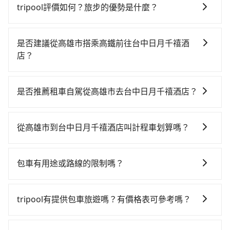
tripool評價如何？旅步的優勢是什麼？
根據google的評價，tripool的服務品質整體上是非常穩
定及可靠的，大多數的使用者都給予了高分評價。此
是否建議從高雄市搭乘高鐵前往台中日月千禧酒
外，tripool司機專業的駕駛和親切服務態度也獲得了許
店？
多好評，價格透明無隱藏費用、相比其他業者提供的用
若要從高雄市區搭高鐵前往台中日月千禧酒店，高鐵乘
車前一日凌晨6點前取消均可無條件全額退費的承諾，讓
坐舒適、省時、較貴！從最早05:50一直到22:55，左營-
您的旅程能更有彈性及保障。
是否推薦租車自駕從高雄市去台中日月千禧酒店？
台中一天最多有90班次高鐵可搭乘。假設從高雄市前金
如果你有台灣駕照且對自己駕駛技術有信心，且在車上
區前往最靠近的左營高鐵站，叫一輛計程車花費約300
時不需要閉目養神（因為要自己開車），最重要的是你
元、車程約25分鐘。抵達高鐵站後，步行進站、現場購
從高雄市到台中日月千禧酒店叫計程車划算嗎？
當天就要來回，那在高雄路邊可隨租隨借的iRent應該是
票並於月台排隊的時間約20分鐘，再乘坐42~69分鐘
如選擇小黃直達，在高雄可以透過app叫車的有55688台
你最便宜選擇。註冊完iRent的app後，可以每小時
（平均57分）的高鐵從左營站前往台中高鐵站，每人票
灣大車隊、Uber、Line Taxi、Yoxi等。依照里程跳錶計
$115~205承租小轎車，每公里再額外加收$3.2，從高雄
價790元，再用10分鐘出站、等待車站前排班的計程
包車有用途或路線的限制嗎？
算，價格約為3,955~4,700元間，但如改預約tripool可
市（前金區）到台中日月千禧酒店的花費預估為
車，搭上小黃後約花20分鐘、車費300元後，抵達台中
不管是從高雄市前往台中日月千禧酒店或是全台灣任何
省高達$1,700。綜合以上，無論在價格或服務品質上，
$2,550~3,150（金額差異來自於平假日、車款差異、抵
日月千禧酒店 (台中市西屯區) 的目的地。全程加上轉車
地方，只要是長途交通且途中遵守台灣法律，無論是清
tripool都是你從高雄市到台中日月千禧酒店的最佳選
達目的地後多久原路返回），雖已將eTag和可能的每小
tripool有提供包車旅遊嗎？有價格表可參考嗎？
時間共2小時8分鐘，假設4位同行，高鐵加轉乘之平均每
明掃墓、包車旅遊、參加喜宴/喪禮、就醫回診、登山露
擇。
時40元路邊停車費用預估進去，但額外的汽車保險與可
人花費為940元。但如果全程使用tripool並到府專車接
tripool提供全台各地包括台中日月千禧酒店與高雄市的
營、學生搬家、投票返鄉、商務出差、貴賓來訪、寵物
能的罰單都需自付。再者，和運的iRent只提供最基本的
送，則每人平均花費約760元，費時2小時15分鐘。長距