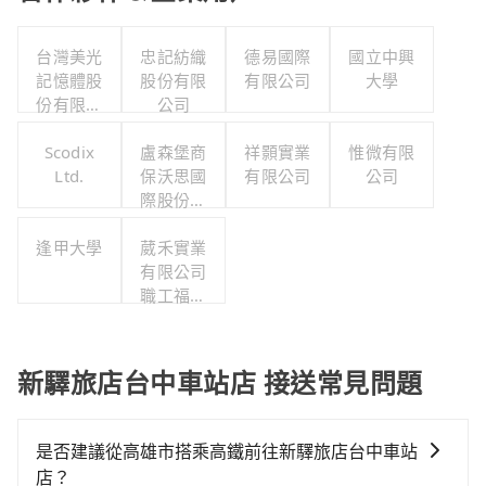
台灣美光
忠記紡織
德易國際
國立中興
記憶體股
股份有限
有限公司
大學
份有限公
公司
司
Scodix
盧森堡商
祥顥實業
惟微有限
Ltd.
保沃思國
有限公司
公司
際股份有
限公司
逢甲大學
葳禾實業
有限公司
職工福利
委員會
新驛旅店台中車站店 接送常見問題
是否建議從高雄市搭乘高鐵前往新驛旅店台中車站
店？