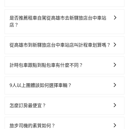
若要從高雄市區搭高鐵前往新驛旅店台中車站店，高鐵
較貴、費時！從最早05:50一直到22:55，左營-台中一天
是否推薦租車自駕從高雄市去新驛旅店台中車站
最多有90班次高鐵可搭乘。假設從高雄市小港區前往最
店？
靠近的左營高鐵站，叫一輛計程車花費約500元、車程約
如果你有台灣駕照且對自己駕駛技術有信心，且在車上
30分鐘。抵達高鐵站後，步行進站、現場購票並於月台
時不需要閉目養神（因為要自己開車），最重要的是你
排隊的時間約20分鐘，再乘坐42~69分鐘（平均57分）
從高雄市到新驛旅店台中車站店叫計程車划算嗎？
當天就要來回，那在高雄路邊可隨租隨借的iRent應該是
的高鐵從左營站前往台中高鐵站，每人票價790元，再用
如選擇小黃直達，在高雄可以透過app叫車的有55688台
你最便宜選擇。註冊完iRent的app後，可以每小時
10分鐘出站、等待車站前排班的計程車，搭上小黃後約
灣大車隊、Uber、Line Taxi、Yoxi等。依照里程跳錶計
$115~205承租小轎車，每公里再額外加收$3.2，從高雄
花35分鐘、車費400元後，抵達新驛旅店台中車站店 (台
計時包車跟點到點包車有什麼不同？
算，價格約為4,255~5,100元間，但如改預約tripool可
市（小港區）到新驛旅店台中車站店的花費預估為
中市東區) 的目的地。全程加上轉車時間共2小時28分
計時包車和點到點包車都是包車服務的形式，但有一些
省高達$1,600。綜合以上，無論在價格或服務品質上，
$2,650~3,300（金額差異來自於平假日、車款差異、抵
鐘，假設4位同行，高鐵加轉乘之平均每人花費為1,020
不同之處： 計時包車：計時包車是按照用車時間來計
tripool都是你從高雄市到新驛旅店台中車站店的最佳選
達目的地後多久原路返回），雖已將eTag和可能的每小
9人以上團體該如何選擇車輛？
元。但如果全程使用tripool並到府專車接送，則每人平
費，通常以每小時為單位，客戶可以根據自己的需要預
擇。
時40元路邊停車費用預估進去，但額外的汽車保險與可
均花費約870元，費時2小時17分鐘。選擇搭乘高鐵而不
在Line群組或Facebook社團裡，有司機標榜能提供乘坐
定一定時間的包車服務。這種服務適用於需要在城市內
能的罰單都需自付。再者，和運的iRent只提供最基本的
預約包車，不僅每人至少額外負擔150元車資，而且更會
9人以上之廂型車，其實屬違法。在現行法律下，營業小
多個地點間來回穿梭的客戶，例如市區觀光、商務差旅
怎麼訂房最便宜？
車型，如Toyota Yaris、Prius C、Vios這類乘坐體驗較
額外浪費11分鐘在轉乘與等車上，現在還不馬上來預約
客車最多座位數量就是9人，如扣掉司機就只能乘坐8位
等。 點到點包車：點到點包車是按照里程和目的地來計
差的車款，如果人數超過四位，更是沒有較大的七人座
tripool！如果你是三人以下要乘車，也可參考tripool的
現在旅客預訂飯店已經很少透過旅行社，大多是透過
乘客，如果要10人以上就是營業大客車的範疇，也就是
費，客戶可以預先告知出發地點A到目的地B，會根據路
或九人座可供選擇，而且無人租車最令人詬病的就是車
拼車共乘服務，最多可再節省50%的交通費用。
OTA (online travel agent) 來完成，除了可以快速依據
中型巴士或大型遊覽車。非法改裝的車輛，不僅與車輛
線和里程來計算費用。這種服務通常適用於單程或從一
旅步司機的素質如何？
況，打開車門才發現仍有上一組乘客遺留的垃圾或者撞