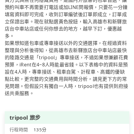
費方式與無任何隱藏費用，是國內外旅客的包車首選，讓
預約叫車不再需要打電話或加LINE問報價，只要花一分鐘
填寫資料即可完成，收到訂單編號後訂單即成立，訂單成
立保證出車。現在就點選黃色按鈕，輸入高雄市和新驛旅
店台中車站店或任何你想去的地方，越早下訂，優惠越
多。
如果想知道包車或專車接送以外的交通選擇，在經過資料
整理與分析後得知，從高雄市去新驛旅店台中車站店最快
的陸路交通是「tripool」專車接送，不過如果想兼顧花費
預算，iRent在4~8人時能最省錢。以下表格中的資料是預
設在4人時，專車接送、租車自駕、計程車、高鐵的優缺
點比較，更完整的交通費用與時間分析，請見更下方的常
見問題。但假設只有獨自一人時，tripool也有提供到府接
送共乘服務。
tripool 旅步
行程時間
135分