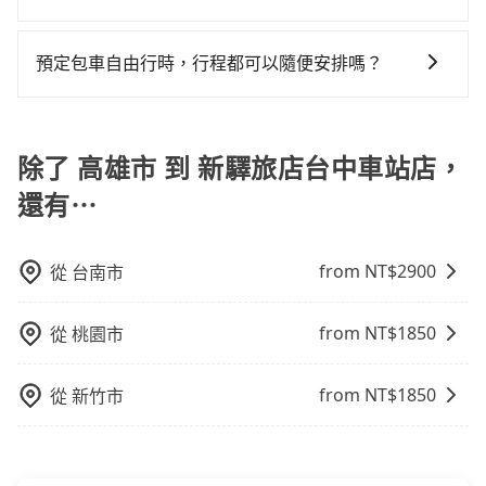
地區、價位、人數、特殊需求來搜尋適合的旅店與房
行照不符，連司機的駕照都會不符。在路上被警察盤查
個城市到另一個城市的長途包車。
凹的車門仍未被修理，每一次租車都好像在開樂透一
旅步的每位司機都經過車隊的嚴格審核才能加入服務，
型，更重要的是通常價格是官網的6~8折，如果又有加入
請下車終止行程事小，如果發生意外，保險公司可不予
樣。另外，偶爾也會遇到明明已經預約了時間但上一位
同時，旅步也會詳細記錄每位司機每次服務的狀況以及
會員或者使用特定的信用卡，還可以累積點數做現金回
賠償就事大了。千萬別為了省小錢而把朋友親人的安全
預定包車自由行時，行程都可以隨便安排嗎？
用戶卻遲遲尚未歸還，又或者要還車時卻偏偏找不到停
客戶的評價，這些資訊將被用作後續的司機教育參考。
饋或未來換取免費的住房。台灣人常用的線上訂房平台
給賭上。通常人數沒有超過10位，建議預約一台九人座
車位，對於急著用車或者要載其他乘客的人來說就有不
只要不超出您選用的用車時間及行程總公里數，且行程
有Booking.com、Agoda.com、Hotels.com、
與一台小轎車比較划算，如人數超過12位就一定是叫一
小的風險。最後，雖然路邊隨租隨還看似方便，但實際
沒有到達海拔1500公里以上的山區，行程都是可以依照
Expedia.com、Trip.com等。正常來說，線上刷卡付款
台中巴比較方便。但也有例外，比方說有些山區或路段
使用時還是有其區域的限制，實際可停靠的地點與你的
您的需求安排的。
除了 高雄市 到 新驛旅店台中車站店，
完後預定就完成，事先不用電話確認空房，事後也不用
是禁止大客車通行的，建議在預定時最好先與車行或平
上下車地點仍有段距離，在遇到下雨天或者載行李時，
告知付款完畢，一切都能在網路上操作。但有些較冷門
台確認。
還有⋯
就顯得非常不便。
或規模較小的飯店，有可能再多平台同時上架而發生超
賣的現象，便有可能到了現場卻沒房可住的窘境，所以
在預定時要不選擇評分高、評論多的飯店，不然就是還
from NT$
2900
從
台南市
要再人工電話與飯店確認。預訂民宿方面，如不怕麻
煩，有些時候直接打電話問的價格可能比民宿訂房網來
from NT$
1850
從
桃園市
得便宜，但缺點就是多數要匯款並再人工確認。假如不
介意多花一點錢省下這些瑣碎的事，台灣本土的AsiaYo
from NT$
1850
從
新竹市
或者國際Airbnb都值得推薦。