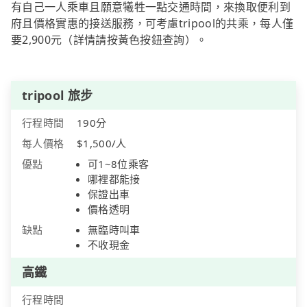
有自己一人乘車且願意犧牲一點交通時間，來換取便利到
府且價格實惠的接送服務，可考慮tripool的共乘，每人僅
要2,900元（詳情請按黃色按鈕查詢）。
tripool 旅步
行程時間
190分
每人價格
$1,500/人
優點
可1~8位乘客
哪裡都能接
保證出車
價格透明
缺點
無臨時叫車
不收現金
高鐵
行程時間