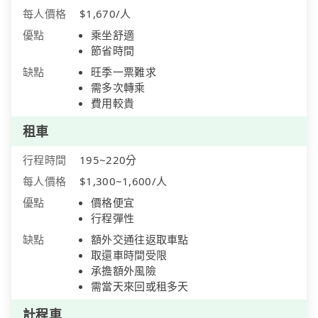
每人價格
$1,670/人
優點
乘坐舒適
節省時間
缺點
旺季一票難求
需多次轉乘
費用較貴
租車
行程時間
195~220分
每人價格
$1,300~1,600/人
優點
價格便宜
行程彈性
缺點
額外交通往返取車點
取還車時間受限
承擔額外風險
需當天來回或租多天
計程車