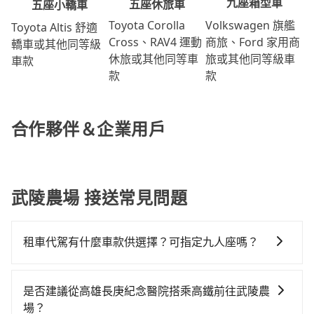
九座箱型車
五座休旅車
五座小轎車
Volkswagen 旗艦
Toyota Corolla
Toyota Altis 舒適
商旅、Ford 家用商
Cross、RAV4 運動
轎車或其他同等級
旅或其他同等級車
休旅或其他同等車
車款
款
款
合作夥伴＆企業用戶
武陵農場 接送常見問題
租車代駕有什麼車款供選擇？可指定九人座嗎？
tripool提供的車型以五人座小轎車、休旅車與九人座箱
型車為主，車款品牌以豐田Toyota、福特Ford、福斯
是否建議從高雄長庚紀念醫院搭乘高鐵前往武陵農
VW為主，其中也有少量進口車像凌志Lexus、特斯拉
場？