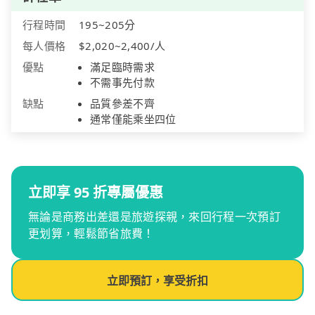
行程時間
195~205分
每人價格
$2,020~2,400/人
優點
滿足臨時需求
不需事先付款
缺點
品質參差不齊
通常僅能乘坐四位
立即享 95 折專屬優惠
無論是商務出差還是旅遊探親，來回行程一次預訂
更划算，輕鬆節省旅費！
立即預訂，享受折扣