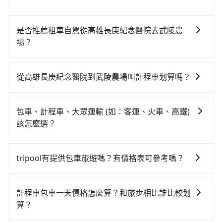
Tesla、賓士Benz等高級車款。全部五年內合法營業用
若要從高雄長庚紀念醫院搭高鐵前往武陵農場，高鐵省
車，百分百無菸車，乘客均有最高500萬乘客險。如果有
時、較貴！從最早05:50一直到22:55，左營-台中一天最
特殊需求或人數較多，需要大T保母車、20人座中巴、
是否推薦租車自駕從高雄長庚紀念醫院去武陵農
多有90班次高鐵可搭乘。假設從高雄長庚紀念醫院 (高雄
40人座大巴或遊覽車，可特別填單並另外報價。
場？
市鳥松區) 前往最靠近的左營高鐵站，叫一輛計程車花費
如果你有台灣駕照且對自己駕駛技術有信心，且在車上
約400元、車程約24分鐘。抵達高鐵站後，步行進站、
時不需要閉目養神（因為要自己開車），最重要的是你
現場購票並於月台排隊的時間約20分鐘，再乘坐42~69
從高雄長庚紀念醫院到武陵農場叫計程車划算嗎？
當天就要來回，那在高雄路邊可隨租隨借的iRent應該是
分鐘（平均57分）的高鐵從左營站前往台中高鐵站，每
如選擇小黃直達，在高雄可以透過app叫車的有55688台
你最便宜選擇。註冊完iRent的app後，可以每小時
人票價790元，再用10分鐘出站、等待車站前排班的計
灣大車隊、Uber、Line Taxi、Yoxi等，如果在路邊攔不
$115~205承租小轎車，每公里再額外加收$3.2，從高雄
程車，搭上小黃後約花70分鐘、車費1,800元後，抵達武
包車、計程車、大眾運輸 (如：客運、火車、高鐵)
到車，也可考慮打電話至高雄市鳥松區當地唯一的計程
長庚紀念醫院到武陵農場的花費預估為
陵農場 (台中市和平區) 的目的地。全程加上轉車時間共3
該怎麼選？
車行-倫永衛星大車隊等叫車看看。依照里程跳錶計算，
$3,250~4,000（金額差異來自於平假日、車款差異、抵
小時1分鐘，假設5位同行，高鐵加轉乘之平均每人花費
在選擇交通方式時，您可依下列建議的考慮因素做選
價格約為5,035~6,000元間，若改選tripool的專車服務
達目的地後多久原路返回），雖已將eTag和可能的每小
為1,670元。但如果全程使用tripool並到府專車接送，
擇： 預算：不同交通工具價格不同，可先確定您的預
可再更便宜。關於交通需要特別注意：像武陵農場這樣
時40元路邊停車費用預估進去，但額外的汽車保險與可
tripool有提供包車旅遊嗎？有價格表可參考嗎？
則每人平均花費約1,500元，費時3小時11分鐘。長距離
算。計程車最貴，而大眾運輸通常較便宜。 行程：需多
的偏遠地區，計程車不會在路上巡迴找客人。它們通常
能的罰單都需自付。再者，和運的iRent只提供最基本的
移動確實搭乘高鐵可以比坐車快10分鐘，但卻要額外支
tripool提供全台各地包括武陵農場與高雄長庚紀念醫院
點停留的行程建議可選可客製化行程的包車，如果時間
只在特定地點等候，或者必須透過叫車平台或電話叫
車型，如Toyota Yaris、Prius C、Vios這類乘坐體驗較
出約850元的交通費，所以對於不是這麼趕時間的人來
的包車旅遊，從單純的單趟接送到算時間的計時包車都
比較寬鬆且不介意耗時轉乘可選大眾運輸或較貴的計程
車，這代表你需要事先預約，並且要做好等待較久的心
計程車包車一天價格怎麼算？和旅步相比誰比較划
差的車款，如果人數超過四位，更是沒有較大的七人座
說，預約tripool還是比較划算的。如果你是三人以下要
有，可彈性選擇2~12小時的服務，滿足家族出遊、朋友
車。 旅行人數：人數多時包車較方便舒適且每個人攤提
理準備。雖然高雄長庚紀念醫院到武陵農場的跳表小黃
算？
或九人座可供選擇，而且無人租車最令人詬病的就是車
乘車，也可參考tripool的拼車共乘服務，最多可再節省
聚會、婚喪喜慶等不同的需求。價格透明、無隱藏費
下來的車資也比較便宜，人數少可搭乘大眾運輸或計程
可能較為便宜，但當你們人數超過四位時，叫兩輛計程
況，打開車門才發現仍有上一組乘客遺留的垃圾或者撞
50%的交通費用。