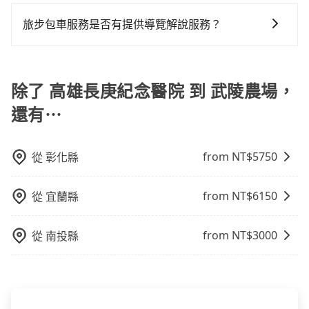
計程車包車的價格通常根據時間或距離計算，包車的價
用，網站試算即真實價格，免去來回電話確認。一天包
車。 時間：需在特定時間到達目的地可選包車或計程
車的費用就貴了，改預約一輛tripool的九人座廂型車最
凹的車門仍未被修理，每一次租車都好像在開樂透一
格通常是根據時間或距離來計算，而且在不同城市和地
車的價格可能跟其他車隊相差無幾，但是如果只需要短
車，不趕時間即可選用大眾運輸。 便利性：需要便利性
旅步包車服務是否有提供導覽解說服務？
高可省$2,600。
樣。另外，偶爾也會遇到明明已經預約了時間但上一位
區，價格可能有所不同。另外，計程車包車價格也可能
時數或者單程專車服務者，敢大聲說我們價格絕對最划
和方便性可選包車和計程車，喜歡探險和體驗當地文化
用戶卻遲遲尚未歸還，又或者要還車時卻偏偏找不到停
抱歉！目前旅步的包車服務暫無提供導覽服務，如果您
會因為交通狀況等因素而有所變動。因此，在預定包車
算。網站上可直接挑選小轎車、休旅車、或九人座箱型
則可搭乘大眾運輸。
車位，對於急著用車或者要載其他乘客的人來說就有不
需要導覽服務，可事先透過電子郵件
之前，最好先詢問清楚具體價格和注意事項。相比之
車，如需10人以上巴士，請來信洽詢。
小的風險。最後，雖然路邊隨租隨還看似方便，但實際
booking@tripool.app聯繫我們，將有專人協助回覆確
除了 高雄長庚紀念醫院 到 武陵農場，
下，旅步的包車服務價格相對更為透明和具體，一般是
使用時還是有其區域的限制，實際可停靠的地點與你的
認是否能協助安排。
按照包車時間和里程、車型來計費，價格在網站上公開
上下車地點仍有段距離，在遇到下雨天或者載行李時，
還有⋯
透明，方便客戶可以更加準確地了解行程所需時間和費
就顯得非常不便。
用。
from NT$
5750
從
彰化縣
from NT$
6150
從
宜蘭縣
from NT$
3000
從
南投縣