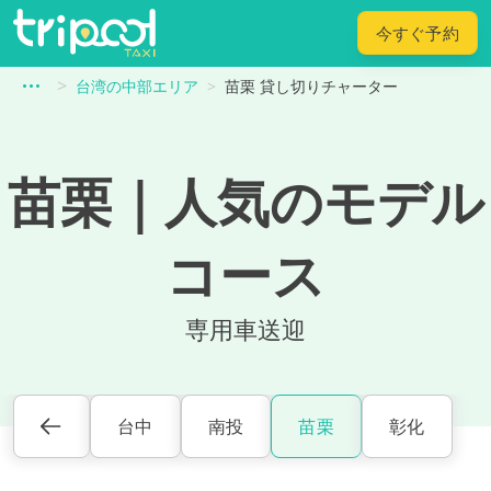
今すぐ予約
台湾の中部エリア
苗栗 貸し切りチャーター
苗栗
｜
人気のモデル
コース
専用車送迎
台中
南投
苗栗
彰化