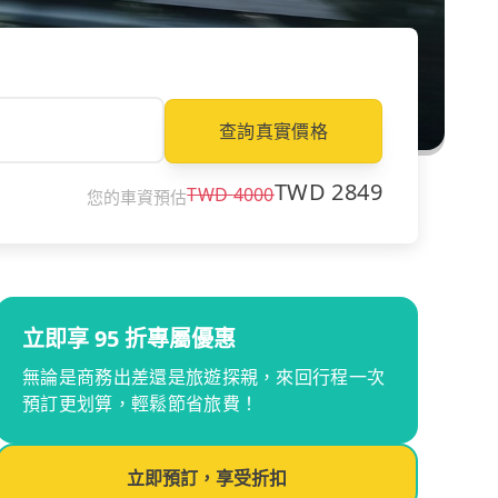
查詢真實價格
TWD
2849
TWD
4000
您的車資預估
立即享 95 折專屬優惠
無論是商務出差還是旅遊探親，來回行程一次
預訂更划算，輕鬆節省旅費！
立即預訂，享受折扣