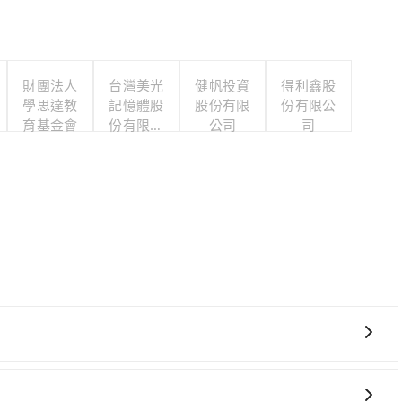
財團法人
台灣美光
健帆投資
得利鑫股
學思達教
記憶體股
股份有限
份有限公
育基金會
份有限公
公司
司
司
的意願和需要來安排行程，其次，包車可以讓您更加深入地體
自己開車也無需擔心路線和交通的問題，更可以在舒適的環境