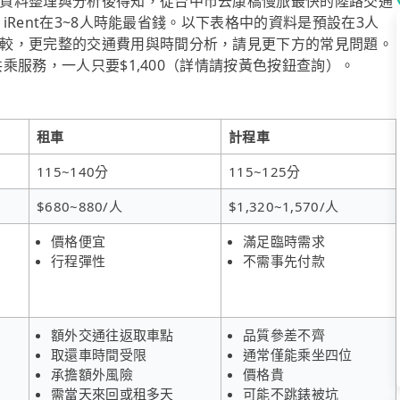
資料整理與分析後得知，從台中市去康橋慢旅最快的陸路交通
，iRent在3~8人時能最省錢。以下表格中的資料是預設在3人
較，更完整的交通費用與時間分析，請見更下方的常見問題。
共乘服務，一人只要$1,400（詳情請按黃色按鈕查詢）。
租車
計程車
115~140分
115~125分
$680~880/人
$1,320~1,570/人
價格便宜
滿足臨時需求
行程彈性
不需事先付款
額外交通往返取車點
品質參差不齊
取還車時間受限
通常僅能乘坐四位
承擔額外風險
價格貴
需當天來回或租多天
可能不跳錶被坑