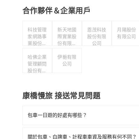
合作夥伴＆企業用戶
科技管理
新天地國
恩茂科技
月陽股份
家網路事
際實業股
股份有限
有限公司
業股份有
份有限公
公司
限公司
司
哈佛企業
伊梔有限
管理顧問
公司
股份有限
公司
康橋慢旅 接送常見問題
包車一日遊的好處有哪些？
包車一日遊的好處很多，首先，包車可以依照自己
驗當地文化和風土人情，此外，包車還可以省去您
關於包車、白牌車、計程車車資及服務有何不同？