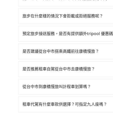
中專心欣賞當地美景和文化，讓您的旅程更加輕鬆
包車、白牌車、計程車三種交通方式的價格及服務
台預定時價格而定，通常愈長程價格CP值愈高。 
旅步在什麼樣的情況下會拒載或拒絕服務呢？
計算延遲費用，最終價格通常要下車時才知。價格
當您使用 tripool 旅步乘車日期當天，若發生以下
不一，如行程有問題，事後無法提供客服申訴處理
訂購時填寫的數量。請務必確實填寫當日實際攜帶的
預定旅步接送服務，是否有提供額外tripool 優惠
同行，卻無自備或加購兒童座椅。提醒您，為了保
旅步有針對已訂購去程，但也有回程需求的乘客提
須乘坐兒童座椅。 3) 搭乘寵物友善專車卻沒有
價錢更優惠」，即可獲取回程95折折價券，供您預
是否建議從台中市搭乘高鐵前往康橋慢旅？
若要從台中市區搭高鐵前往康橋慢旅，高鐵較貴、費時！
次高鐵可搭乘。假設從台中市沙鹿區前往最靠近的台
是否推薦租車自駕從台中市去康橋慢旅？
達高鐵站後，步行進站、現場購票並於月台排隊的時間
如果你有台灣駕照且對自己駕駛技術有信心，且在
站前往台南高鐵站，每人票價650元，再用5分鐘
天就要來回，那在台中路邊可隨租隨借的iRent應該
費300元後，抵達康橋慢旅 (台南市中西區) 的目
從台中市到康橋慢旅叫計程車划算嗎？
$115~205承租小轎車，每公里再額外加收$3.
轉乘之平均每人花費為1,050元。不過，台中市
如選擇小黃直達，在台中可以透過app叫車的有55688台
$2,050~2,650（金額差異來自於平假日、車款
繞路。但如果全程使用tripool並到府專車接送，
算，價格約為3,950~4,700元間，但如改預約tri
時40元路邊停車費用預估進去，但額外的汽車保險與
不預約包車，不僅每人至少額外負擔100元車資，
租車代駕有什麼車款供選擇？可指定九人座嗎？
程車約4,140輛，數量約為台中市的50%、密度僅
車型，如Toyota Yaris、Prius C、Vio
約tripool！如果你僅有兩位乘車，也可參考tri