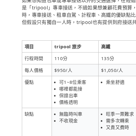
如果想知道包車或專車接送以外的交通選擇，在經過
是「tripool」專車接送，不過如果想兼顧花費預算
時，專車接送、租車自駕、計程車、高鐵的優缺點比
但假設只有獨自一人時，tripool也有提供到府接送
項目
tripool 旅步
高鐵
行程時間
110分
135分
每人價格
$950/人
$1,050/人
優點
可1~8位乘客
乘坐舒適
哪裡都能接
保證出車
價格透明
缺點
無臨時叫車
旺季一票難求
不收現金
需多次轉乘
又貴又費時