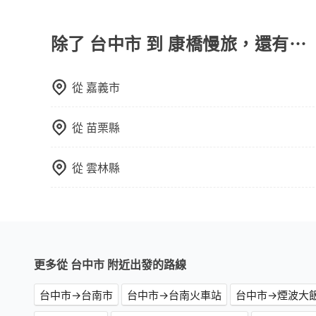
tripool提供的車型以五人座小轎車、休旅車與九人
些計程車司機不按錶計費，約有27%會採現場議價
或九人座可供選擇，而且無人租車最令人詬病的就
VW為主，其中也有少量進口車像凌志Lexus、特斯
在價格或服務品質上，tripool都是你從台中市到
的車門仍未被修理，每一次租車都好像在開樂透一
百分百無菸車，乘客均有最高500萬乘客險。如果有
除了 台中市 到 康橋慢旅，還有⋯
遲遲尚未歸還，又或者要還車時卻偏偏找不到停車
座大巴或遊覽車，可特別填單並另外報價。
險。最後，雖然路邊隨租隨還看似方便，但實際使
點仍有段距離，在遇到下雨天或者載行李時，就顯
從
嘉義市
從
苗栗縣
從
雲林縣
更多從 台中市 附近出發的路線
台中市→台南市
台中市→台南火車站
台中市→煙波大