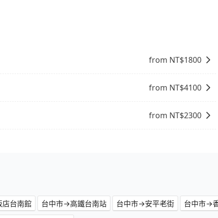
座箱型車為主，車款品牌以豐田Toyota、福特Ford、福斯
，建議最好先上網預約，以免當場被坑受騙。綜合以上，無論
是車況，打開車門才發現仍有上一組乘客遺留的垃圾或者撞凹
拉Tesla、賓士Benz等高級車款。全部五年內合法營業用車，
康橋慢旅的最佳選擇。
樣。另外，偶爾也會遇到明明已經預約了時間但上一位用戶卻
特殊需求或人數較多，需要大T保母車、20人座中巴、40人
位，對於急著用車或者要載其他乘客的人來說就有不小的風
用時還是有其區域的限制，實際可停靠的地點與你的上下車地
得非常不便。
from NT$
1800
from NT$
4100
from NT$
2300
飯店台南館
台中市→高鐵台南站
台中市→安平老街
台中市→