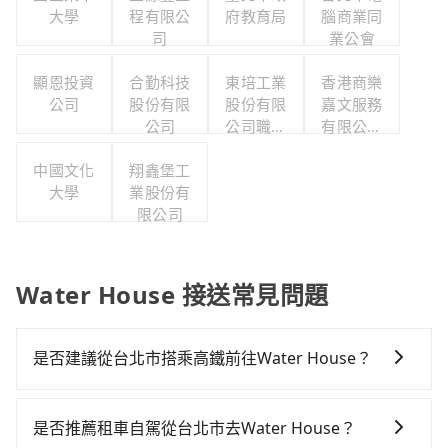
大學
程有限公
府教育局
腦商業同
司
業公會
顯恩投資
合勤科技
東培工業
香港商樂
公司
股份有限
股份有限
嘉文服務
公司
公司職工
有限公司
福利委員
台灣分公
中國文化
翔鑫堡工
會
司
大學
業股份有
限公司
Water House 接送常見問題
是否建議從台北市搭乘高鐵前往Water House？
若要從台北市區搭高鐵前往Water House，高鐵較貴、
費時！從最早06:26一直到23:00，台北-台中一天最多有
是否推薦租車自駕從台北市去Water House？