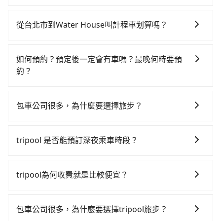
102班次高鐵可搭乘。假設從台北市萬華區前往最靠近的
如果你有台灣駕照且對自己駕駛技術有信心，且在車上
台北高鐵站，叫一輛計程車花費約200元、車程約20分
時不需要閉目養神（因為要自己開車），最重要的是你
鐘。抵達高鐵站後，步行進站、現場購票並於月台排隊
從台北市到Water House叫計程車划算嗎？
當天就要來回，那在台北路邊可隨租隨借的iRent應該是
的時間約25分鐘，再乘坐47~66分鐘（平均57分）的高
如選擇小黃直達，在台北可以透過app叫車的有55688台
你最便宜選擇。註冊完iRent的app後，可以每小時
鐵從台北站前往台中高鐵站，每人票價700元，再用10
灣大車隊、Uber、Line Taxi、Yoxi等，如果在路邊攔不
$115~205承租小轎車，每公里再額外加收$3.2，從台北
分鐘出站、等待車站前排班的計程車，搭上小黃後約花
如何預約？預定後一定會有車嗎？最晚何時要預
到車，也可考慮打電話至附近的計程車隊，如全能交
市（萬華區）到Water House的花費預估為
70分鐘、車費2,500元後，抵達Water House (南投縣魚
約？
通、巨翼計程車、台北市成功計程車等叫車看看。依照
$3,050~3,700（金額差異來自於平假日、車款差異、抵
池鄉) 的目的地。全程加上轉車時間共2小時58分鐘，假
如要預約從台北市前往Water House的專車接送服務，
里程跳錶計算，價格約為5,990~7,200元間，但如改預約
達目的地後多久原路返回），雖已將eTag和可能的每小
設3位同行，高鐵加轉乘之平均每人花費為1,600元。但
可直接線上輸入上下車地點或地址，三秒內即可查到真
tripool可省高達$2,900。但如果要考慮到回程，南投縣
時40元路邊停車費用預估進去，但額外的汽車保險與可
包車公司很多，為什麼要選擇旅步？
如果全程使用tripool並到府專車接送，則每人平均花費
實價格，照著步驟填寫完乘客資料與線上刷卡，訂單即
僅有合法計程車約340輛，數量約為台北市的1%、密度
能的罰單都需自付。再者，和運的iRent只提供最基本的
約1,440元，費時2小時48分鐘。選擇搭乘高鐵而不預約
旅步非常重視司機的審查和車輛的維護，我們的價格政
成立。在拿到訂單編號後，隨即會在手機上收到簡訊以
僅雙北的0.2%，其叫車的難度是雙北市的490倍。綜合
車型，如Toyota Yaris、Prius C、Vios這類乘坐體驗較
包車，不僅每人至少額外負擔160元車資，而且更會額外
策也是完全透明的，不會有任何隱藏費用。此外，我們
及電子郵件確認信，如此就完成預約了，而司機與車輛
以上，無論在價格或服務品質上，tripool都是你從台北
tripool 是否能預訂深夜乘車時段？
差的車款，如果人數超過四位，更是沒有較大的七人座
浪費10分鐘在轉乘與等車上，現在還不馬上來預約
提供更彈性的取消訂單規定，並致力於提供高品質的包
的詳細資料，將於乘車前一晚八點透過SMS和EMAIL提
市到Water House的最佳選擇。
或九人座可供選擇，而且無人租車最令人詬病的就是車
tripool！如果你僅有兩位乘車，也可參考tripool的拼車
可以的！tripool 旅步全年無休並提供深夜接送服務。
車服務。選擇旅步絕對是明智的選擇之一。
供。一旦付款完畢，tripool保證出車。一般建議出發前
況，打開車門才發現仍有上一組乘客遺留的垃圾或者撞
共乘服務，最多可再節省50%的交通費用。
一天中午以前完成預約，越早下訂價格越低價，如臨時
tripool為何收費就是比較便宜？
凹的車門仍未被修理，每一次租車都好像在開樂透一
需要，前一天傍晚五點前仍會收單，最遲如當天下午過
樣。另外，偶爾也會遇到明明已經預約了時間但上一位
對於平常就有在使用長程專車接送服務的乘客來說，第
後乘車，四小時前仍能預約。
用戶卻遲遲尚未歸還，又或者要還車時卻偏偏找不到停
一次使用tripool的會擔心價格比市價便宜不少，是不是
包車公司很多，為什麼要選擇tripool旅步？
車位，對於急著用車或者要載其他乘客的人來說就有不
因為司機素質比較差、車上會有煙味、或者車齡過大，