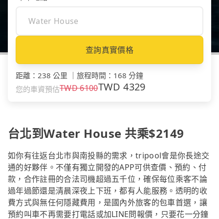
查詢真實價格
距離
：
238 公里
｜
旅程時間
：
168 分鐘
TWD
4329
TWD
6100
您的車資預估
台北到Water House 共乘$2149
如你有往返台北市與南投縣的需求，tripool會是你長途交
通的好夥伴。不僅有獨立開發的APP可供查價、預約、付
款，合作註冊的合法司機超過五千位，確保每位乘客不論
過年過節還是清晨深夜上下班，都有人能服務。透明的收
費方式與無任何隱藏費用，是國內外旅客的包車首選，讓
預約叫車不再需要打電話或加LINE問報價，只要花一分鐘