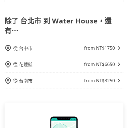
小的風險。最後，雖然路邊隨租隨還看似方便，但實際
旅步提供多種車型，從轎車、休旅車到九人座，讓您可
但事實恰恰相反。tripool不僅有嚴密的篩選機制，定期
使用時還是有其區域的限制，實際可停靠的地點與你的
以依照您行程人數的需求進行選擇。此外，為確保您的
淘汰顧客評分較低的司機，且車輛均要求5年內新車，司
上下車地點仍有段距離，在遇到下雨天或者載行李時，
旅途安全無憂，我們的司機都是專業且可靠的職業駕
除了 台北市 到 Water House，還
機也絕對不會在車內吸煙，於新冠肺炎期間也絕對全程
就顯得非常不便。
駛。關於價格，旅步官網可一鍵即時查價，所示價格絕
配戴口罩。tripool之所以能將價格壓在市價7~8折的主
有⋯
無隱藏費用，且還提供優於其他業者更彈性的取消政
因來自於自行研發的AI車輛調度演算法，能有效降低空
策，讓您在規劃行程時能更無後顧之憂。無論您是要前
車率，也就是提高俗稱「回頭車」的比例。這不僅體現
往市區還是郊區，我們都可以為您提供最佳的旅遊體
在成本的控制，更是在傳統旺季（年假、端午、中秋、
from NT$
1750
從
台中市
驗。所以，如果您正在尋找一家可靠的包車公司，
雙十等）能用更少的司機來服務更多的旅客，意味著使
tripool旅步絕對是您值得信任的不二選擇！
用到不熟悉的司機或者轉單給其他車行的情況比同行更
from NT$
6650
從
花蓮縣
低，如此便反應在服務品質的控管會更佳。但tripool網
站上的價格是動態的，一般來說越早預訂價格越優，且
from NT$
3250
從
台南市
保證前一天中午以前均可全額取消退費，如已經決定好
要從台北市去Water House，請儘早下訂以把握最划算
的價格。