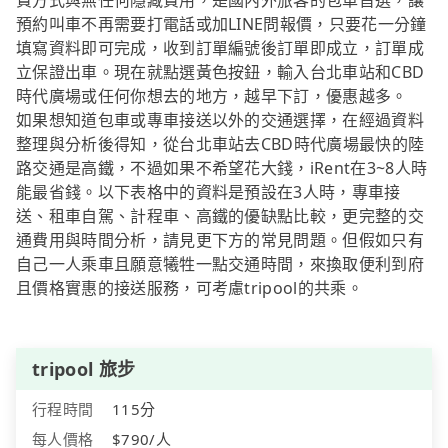
費方式與無任何隱藏費用，是國內外旅客的包車首選，讓
預約叫車不再需要打電話或加LINE問報價，只要花一分鐘
填寫資料即可完成，收到訂單編號後訂單即成立，訂單成
立保證出車。現在就點選黃色按鈕，輸入台北車站和CBD
時代廣場或任何你想去的地方，越早下訂，優惠越多。
如果想知道包車或專車接送以外的交通選擇，在經過資料
整理與分析後得知，從台北車站去CBD時代廣場最快的陸
路交通是高鐵，不過如果不希望花大錢，iRent在3~8人時
能最省錢。以下表格中的資料是預設在3人時，專車接
送、租車自駕、計程車、高鐵的優缺點比較，更完整的交
通費用與時間分析，請見更下方的常見問題。但假如只有
自己一人乘車且願意犧牲一點交通時間，來換取便利到府
且價格實惠的接送服務，可考慮tripool的共乘。
tripool 旅步
行程時間
115分
每人價格
$790/人