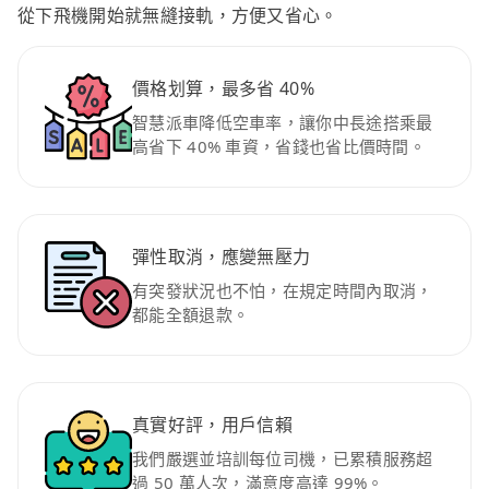
從下飛機開始就無縫接軌，方便又省心。
價格划算，最多省 40%
智慧派車降低空車率，讓你中長途搭乘最
高省下 40% 車資，省錢也省比價時間。
彈性取消，應變無壓力
有突發狀況也不怕，在規定時間內取消，
都能全額退款。
真實好評，用戶信賴
我們嚴選並培訓每位司機，已累積服務超
過 50 萬人次，滿意度高達 99%。