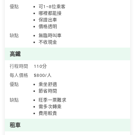
優點
可1~8位乘客
哪裡都能接
保證出車
價格透明
缺點
無臨時叫車
不收現金
高鐵
行程時間
110分
每人價格
$800/人
優點
乘坐舒適
節省時間
缺點
旺季一票難求
需多次轉乘
費用較貴
租車