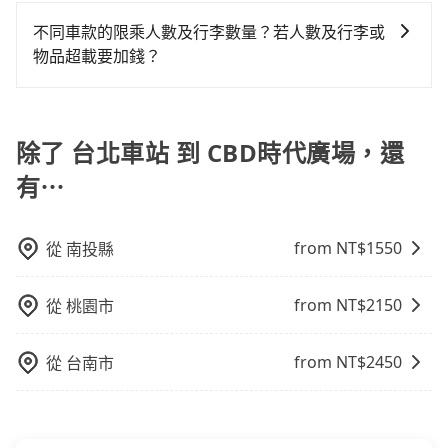
對於平常就有在使用長程專車接送服務的乘客來說，第
前一天下午五點以前完成預約，隔天保證出車。如需公
還，又或者要還車時卻偏偏找不到停車位，對於急著用
一次使用tripool的會擔心價格比市價便宜不少，是不是
司報帳打統編，在結帳時可以受理，並於乘車後一週內
不同車款的限乘人數及行李數量？若人數及行李或
車或者要載其他乘客的人來說就有不小的風險。最後，
因為司機素質比較差、車上會有煙味、或者車齡過大，
寄出電子收據。
物品超載要加錢？
雖然路邊隨租隨還看似方便，但實際使用時還是有其區
但事實恰恰相反。tripool不僅有嚴密的篩選機制，定期
域的限制，實際可停靠的地點與你的上下車地點仍有段
我們提供不同種類的車輛，讓您根據需求選擇最適合您
淘汰顧客評分較低的司機，且車輛均要求5年內新車，司
距離，在遇到下雨天或者載行李時，就顯得非常不便。
的車型。 五人座驕車可乘坐三位乘客，並可攜帶三個隨
機也絕對不會在車內吸煙，於新冠肺炎期間也絕對全程
身行李與兩個30吋行李箱 五人座休旅車可乘坐四位乘
除了 台北車站 到 CBD時代廣場，還
配戴口罩。tripool之所以能將價格壓在市價7~8折的主
客，並可攜帶四個隨身行李與三個30吋行李箱 九人座廂
因來自於自行研發的AI車輛調度演算法，能有效降低空
有⋯
型車可乘坐八位乘客，並可攜帶八個隨身行李與六個30
車率，也就是提高俗稱「回頭車」的比例。這不僅體現
吋行李箱。 為了確保行車安全及遵守相關法規，我們不
在成本的控制，更是在傳統旺季（年假、端午、中秋、
能超載人數。 如果您攜帶的行李或物品較多，我們會根
雙十等）能用更少的司機來服務更多的旅客，意味著使
from NT$
1550
從
南投縣
據情況收取微搬家費用，費用在300至500元之間。
用到不熟悉的司機或者轉單給其他車行的情況比同行更
低，如此便反應在服務品質的控管會更佳。但tripool網
from NT$
2150
從
桃園市
站上的價格是動態的，一般來說越早預訂價格越優，且
保證前一天中午以前均可全額取消退費，如已經決定好
from NT$
2450
從
台南市
要從台北車站去CBD時代廣場，請儘早下訂以把握最划
算的價格。