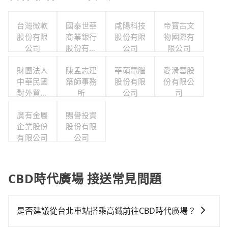
台灣微軟
國泰世華
咸陽科技
帝寶古文
股份有限
商業銀行
股份有限
物國際有
公司
股份有限
公司
限公司
公司
財團法人
陳孟志建
華碩電腦
愛滑雪股
中華民國
築師事務
股份有限
份有限公
對外貿易
所
公司
司
發展協會
廣有金屬
賜譽投資
企業股份
股份有限
有限公司
公司
CBD時代廣場 接送常見問題
是否建議從台北車站搭乘高鐵前往CBD時代廣場？