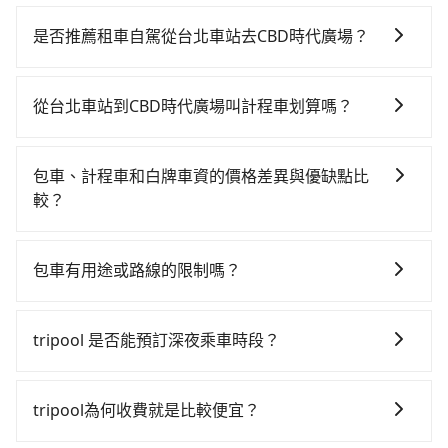
若要從台北車站搭高鐵前往CBD時代廣場，高鐵乘坐舒
適、省時、較貴！從最早06:26一直到23:00，台北-台中
是否推薦租車自駕從台北車站去CBD時代廣場？
一天最多有102班次高鐵可搭乘。假設從台北車站 (台北
如果你有台灣駕照且對自己駕駛技術有信心，且在車上
市中正區) 出發，步行進入高鐵站約15分鐘，現場買票或
時不需要閉目養神（因為要自己開車），最重要的是你
月台等車時間約10分鐘，再乘坐47~66分鐘（平均57
從台北車站到CBD時代廣場叫計程車划算嗎？
當天就要來回，那在台北路邊可隨租隨借的iRent應該是
分）的高鐵從台北站前往台中高鐵站，每人票價700元，
如選擇小黃直達，在台北可以透過app叫車的有55688台
你最便宜選擇。註冊完iRent的app後，可以每小時
再用10分鐘出站、等待車站前排班的計程車，搭上小黃
灣大車隊、Uber、Line Taxi、Yoxi等，如果在路邊攔不
$115~205承租小轎車，每公里再額外加收$3.2，從台北
後約花17分鐘、車費300元後，抵達CBD時代廣場 (台中
包車、計程車和白牌車資的價格差異與優缺點比
到車，也可考慮打電話至台北車站附近的計程車隊，如
車站到CBD時代廣場的花費預估為$2,050~2,650（金額
市西屯區) 的目的地。全程加上轉車時間共1小時49分
較？
聯展計程車、藍天使衛星車隊、大慶大車隊等叫車看
差異來自於平假日、車款差異、抵達目的地後多久原路
鐘，假設3位同行，高鐵加轉乘之平均每人花費為800
包車、計程車或白牌車。主要價格差異和優缺點如下： -
看。依照里程跳錶計算，價格約為3,965~4,800元間，但
返回），雖已將eTag和可能的每小時40元路邊停車費用
元。但如果全程使用tripool並到府專車接送，則每人平
包車：優點是搭乘舒適可以根據自己的需求安排時間和
如改預約tripool可省高達$2,400。綜合以上，無論在價
預估進去，但額外的汽車保險與可能的罰單都需自付。
包車有用途或路線的限制嗎？
均花費約790元，費時1小時53分鐘。長距離移動確實搭
地點上車較客製化。此外，司機還會提供各種旅遊建議
格或服務品質上，tripool都是你從台北車站到CBD時代
再者，和運的iRent只提供最基本的車型，如Toyota
乘高鐵可以比坐車快4分鐘，但卻要額外支出約30元的交
不管是從台北車站前往CBD時代廣場或是全台灣任何地
與資訊。長途接送價格比計程車車資更優惠。 - 計程
廣場的最佳選擇。
Yaris、Prius C、Vios這類乘坐體驗較差的車款，如果人
通費，所以對於不是這麼趕時間的人來說，預約tripool
方，只要是長途交通且途中遵守台灣法律，無論是清明
車：優點是24小時隨叫隨到，價格按錶計費，但若遇交
tripool 是否能預訂深夜乘車時段？
數超過四位，更是沒有較大的七人座或九人座可供選
還是比較划算的。如果你僅有兩位乘車，也可參考
掃墓、包車旅遊、參加喜宴/喪禮、就醫回診、登山露
通塞車時亦會加收延遲費用，一般屬短程接駁為主。 -
擇，而且無人租車最令人詬病的就是車況，打開車門才
tripool的拼車共乘服務，最多可再節省50%的交通費
可以的！tripool 旅步全年無休並提供深夜接送服務。
營、學生搬家、投票返鄉、商務出差、貴賓來訪、寵物
白牌車：優點是價格相對較低，有的還可喊價。但安全
發現仍有上一組乘客遺留的垃圾或者撞凹的車門仍未被
用。
檢疫、預約叫車、機場接送、定期洗腎、包月上下班，
性和服務質量無法保障，需要自行承擔風險，遇到狀況
tripool為何收費就是比較便宜？
修理，每一次租車都好像在開樂透一樣。另外，偶爾也
或者任何跨縣市接送的需求，tripool都能滿足你。乘車
事後也無法申訴退費。
會遇到明明已經預約了時間但上一位用戶卻遲遲尚未歸