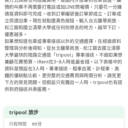
費方式與無任何隱藏費用，是國內外旅客的包車首選，讓
預約叫車不再需要打電話或加LINE問報價，只要花一分鐘
填寫資料即可完成，收到訂單編號後訂單即成立，訂單成
立保證出車。現在就點選黃色按鈕，輸入台北馥華商旅 -
松江館和國立清華大學或任何你想去的地方，越早下訂，
優惠越多。
如果想知道包車或專車接送以外的交通選擇，在經過資料
整理與分析後得知，從台北馥華商旅 - 松江館去國立清華
大學最快的陸路交通是「tripool」專車接送，不過如果想
兼顧花費預算，iRent在3~8人時能最省錢。以下表格中的
資料是預設在3人時，專車接送、租車自駕、計程車、高
鐵的優缺點比較，更完整的交通費用與時間分析，請見更
下方的常見問題。但假設只有獨自一人時，tripool也有提
供到府接送共乘服務。
tripool 旅步
行程時間
60分