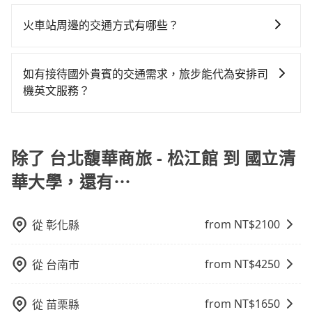
包車、白牌車、計程車三種交通方式的價格及服務說
何理賠，如果又遇到心術不正的司機，其犯罪行為可能
也包括台北馥華商旅 - 松江館去國立清華大學），全台
明已經預約了時間但上一位用戶卻遲遲尚未歸還，又或
明： 包車：可以依照個人行程需要靈活安排時間，價格
都無法監控或追查。最好別為了省小錢而冒上不必要的
保證出車。由於有高效的車輛調度能力，能以市價7~8折
火車站周邊的交通方式有哪些？
者要還車時卻偏偏找不到停車位，對於急著用車或者要
依平台預定時價格而定，通常愈長程價格CP值愈高。 計
風險。而tripool雇用的司機、使用的車輛以及配合的車
提供專車到府服務，是絕大多數乘客出行的最佳選擇。
載其他乘客的人來說就有不小的風險。最後，雖然路邊
火車站通常是城市的交通樞紐，以下是火車站常見交通
程車：可24小時隨叫隨到，價格依跳錶而定，如有塞車
行，一定符合台灣法律規定，除了司機擁有合法的職業
隨租隨還看似方便，但實際使用時還是有其區域的限
方式： 公車或客運：乘坐公車或客運到達或離開火車
也會計算延遲費用，最終價格通常要下車時才知。價格
駕駛執照以及良民證外，車輛一定投保最高300萬乘客
如有接待國外貴賓的交通需求，旅步能代為安排司
制，實際可停靠的地點與你的上下車地點仍有段距離，
站，相對便宜經濟。 計程車：乘坐計程車到達或離開火
比包車貴。 白牌車：通常價格較包車便宜，但司機素
險。最好辨別叫的車是否合法，就看車牌的開頭，只要
機英文服務？
在遇到下雨天或者載行李時，就顯得非常不便。
車站，方便快捷但昂貴。 捷運/輕軌：通過捷運或輕軌到
質、品質不一，如行程有問題，事後無法提供客服申訴
不是R或T開頭的車，就一定是違法。
當然可以。如果您需要外語司機的服務，可以先透過電
達或離開火車站，快捷便利。 包車：預定包車到達或離
處理。
子郵件booking@tripool.app聯繫我們，我們將有專人
開火車站，是最便利的，無需與人共乘、快速抵達。
協助回覆，並確認是否能夠提供所需的服務。
除了 台北馥華商旅 - 松江館 到 國立清
華大學，還有⋯
from NT$
2100
從
彰化縣
from NT$
4250
從
台南市
from NT$
1650
從
苗栗縣