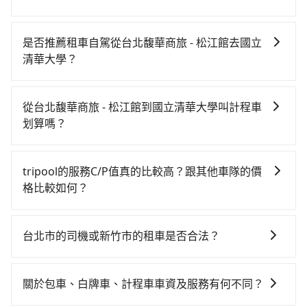
若要從台北馥華商旅 - 松江館搭高鐵前往國立清華大
學，高鐵較貴、費時、轉車麻煩！從最早06:26一直到
是否推薦租車自駕從台北馥華商旅 - 松江館去國立
23:00，台北-新竹一天最多有61班次高鐵可搭乘。假設
清華大學？
從台北馥華商旅 - 松江館 (台北市中山區) 前往最靠近的
如果你有台灣駕照且對自己駕駛技術有信心，且在車上
台北高鐵站，叫一輛計程車花費約200元、車程約16分
時不需要閉目養神（因為要自己開車），在北北基桃竹
鐘。抵達高鐵站後，步行進站、現場購票並於月台排隊
從台北馥華商旅 - 松江館到國立清華大學叫計程車
有提供甲地乙還的iRent應該適合你。註冊完iRent的
的時間約25分鐘，再乘坐30~35分鐘（平均34分）的高
划算嗎？
app後，可以每小時$115~205（平假日與車型而有不
鐵從台北站前往新竹高鐵站，每人票價290元，再用5分
如選擇小黃直達，在台北可以透過app叫車的有55688台
同）承租小轎車，每公里再額外加收$3.2，從台北馥華
鐘出站、等待車站前排班的計程車，搭上小黃後約花26
灣大車隊、Uber、Line Taxi、Yoxi等，如果在路邊攔不
商旅 - 松江館到國立清華大學的花費預估為$600~750，
分鐘、車費400元後，抵達國立清華大學 (新竹市東區)
tripool的服務C/P值真的比較高？跟其他車隊的價
到車，也可考慮打電話至附近的計程車隊，如長鴻計程
雖已將eTag和可能的每小時40元路邊停車費用預估進
的目的地。全程加上轉車時間共1小時46分鐘，假設3位
格比較如何？
車、大都會衛星車隊、城市衛星車隊等叫車看看。依照
去，但額外的汽車保險與可能的罰單都需自付。再者，
同行，高鐵加轉乘之平均每人花費為490元。但如果全程
在服務品質許可下，乘客當然希望價格越便宜越好，而
里程跳錶計算，價格約為1,940~2,300元間，但如改預約
和運的iRent只提供最基本的車型，如Toyota Yaris、
使用tripool並到府專車接送，則每人平均花費約490
市場上稍具規模且合法經營的業者，有以短程與城市為
tripool可省高達$800。綜合以上，無論在價格或服務品
Prius C、Vios這類乘坐體驗較差的車款，如果人數超過
台北市的司機或新竹市的租車是否合法？
元，費時1小時1分鐘。選擇搭乘高鐵而不預約包車，不
主的台灣大車隊、大都會、LINE Taxi、Uber，機場接送
質上，tripool都是你從台北馥華商旅 - 松江館到國立清
四位，更是沒有較大的七人座或九人座可供選擇，而且
僅每人至少額外負擔0元車資，而且更會額外浪費45分鐘
許多的Line群組或Facebook社團裡，有很多低價的白牌
則有肯驛、全鋒、格上租車、和運租車，包車旅遊則是
華大學的最佳選擇。
無人租車最令人詬病的就是車況，打開車門才發現仍有
在轉乘與等車上，現在還不馬上來預約tripool！如果你
車、私家車或野雞車在招攬生意，這不僅是違法可能被
KKDAY、KLOOK、叫車吧等。tripool旅步專注在長程
關於包車、白牌車、計程車車資及服務有何不同？
上一組乘客遺留的垃圾或者撞凹的車門仍未被修理，每
僅有兩位乘車，也可參考tripool的拼車共乘服務，最多
警察臨檢並趕下車，出意外後保險公司更是不會提供任
單程接送與跨縣市計時包車，不論從哪邊去哪裡（當然
一次租車都好像在開樂透一樣。另外，偶爾也會遇到明
可再節省50%的交通費用。