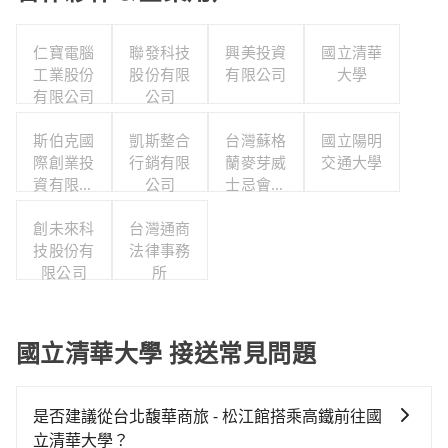
仁寶電腦
聯發科技
興美投資
國立清華
工業股份
股份有限
有限公司
大學
有限公司
公司
斯伯克國
凱斯整合
台灣蘇格
國立陽明
際創業投
行銷有限
蘭麥芽威
交通大學
資有限公
公司
士忌會所
司
股份有限
創未來科
台灣通商
公司
技股份有
法律事務
限公司
所
國立清華大學 接送常見問題
是否建議從台北馥華商旅 - 松江館搭乘高鐵前往國
立清華大學？