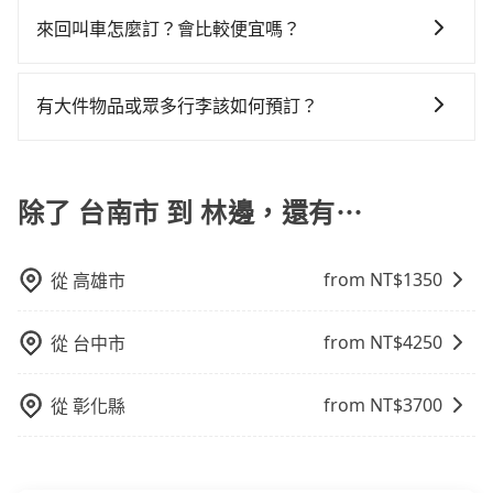
何理賠，如果又遇到心術不正的司機，其犯罪行為可能
五點以前完成預約，隔天保證出車。如需公司報帳打統
隔天也要原路返回，林邊的計程車更難叫，該縣市僅有
擇，而且無人租車最令人詬病的就是車況，打開車門才
機不按表收費，看乘客是外地人便漫天喊價或恣意繞
一次使用tripool的會擔心價格比市價便宜不少，是不是
都無法監控或追查。最好別為了省小錢而冒上不必要的
編，在結帳時可以受理，並於乘車後一週內寄出電子收
來回叫車怎麼訂？會比較便宜嗎？
約368輛計程車，建議事先做好規劃。再加上台南市有些
發現仍有上一組乘客遺留的垃圾或者撞凹的車門仍未被
路。但如果全程使用tripool並到府專車接送，則僅需花
因為司機素質比較差、車上會有煙味、或者車齡過大，
風險。而tripool雇用的司機、使用的車輛以及配合的車
據。
計程車司機不按錶計費，約有17%會採現場議價，建議
修理，每一次租車都好像在開樂透一樣。另外，偶爾也
費約1,850元，費時1小時12分鐘。選擇搭乘高鐵而不預
為了乘客未來可能的訂單修改或取消，每筆訂單只含一
但事實恰恰相反。tripool不僅有嚴密的篩選機制，定期
行，一定符合台灣法律規定，除了司機擁有合法的職業
最好先上網預約，以免當場被坑受騙。雖然台南市區到
會遇到明明已經預約了時間但上一位用戶卻遲遲尚未歸
約包車，不僅至少額外負擔290元車資，而且更會額外浪
趟車的資訊，所以如果需要來回叫車，請分兩筆訂單預
淘汰顧客評分較低的司機，且車輛均要求5年內新車，司
駕駛執照以及良民證外，車輛一定投保最高300萬乘客
有大件物品或眾多行李該如何預訂？
林邊的跳表小黃可能較為便宜，但當你們人數超過四位
還，又或者要還車時卻偏偏找不到停車位，對於急著用
費45分鐘在轉乘與等車上，現在還不馬上來預約
定。至於價格已經市場最優惠，並無特別針對來回車趟
機也絕對不會在車內吸煙，於新冠肺炎期間也絕對全程
險。最好辨別叫的車是否合法，就看車牌的開頭，只要
時，叫兩輛計程車的費用就貴了，改預約一輛tripool的
車或者要載其他乘客的人來說就有不小的風險。最後，
tripool！
一般情況，九人座最多可以乘坐八位乘客以及置放六件
做額外折扣，但如果手上有優惠代碼，歡迎直接使用，
配戴口罩。tripool之所以能將價格壓在市價7~8折的主
不是R或T開頭的車，就一定是違法。
九人座廂型車最高可省$1,100。
雖然路邊隨租隨還看似方便，但實際使用時還是有其區
30吋的行李箱，但如有大件行李、衝浪板、樂器、廣告
不限單程或來回。
因來自於自行研發的AI車輛調度演算法，能有效降低空
域的限制，實際可停靠的地點與你的上下車地點仍有段
看板、床墊、折疊單車、家電等，在乘客人數不多的情
除了 台南市 到 林邊，還有⋯
車率，也就是提高俗稱「回頭車」的比例。這不僅體現
距離，在遇到下雨天或者載行李時，就顯得非常不便。
況下，可以將後座倒放來騰出置物空間。基本上只要不
在成本的控制，更是在傳統旺季（年假、端午、中秋、
遮住司機視線、不會破壞車體、不影響行車安全，會讓
雙十等）能用更少的司機來服務更多的旅客，意味著使
from NT$
1350
從
高雄市
乘客盡量塞、盡量放。在預定前，建議先丈量好尺寸，
用到不熟悉的司機或者轉單給其他車行的情況比同行更
並事先透過官網的線上客服洽詢，確認沒問題再下訂。
低，如此便反應在服務品質的控管會更佳。但tripool網
站上的價格是動態的，一般來說越早預訂價格越優，且
from NT$
4250
從
台中市
保證前一天中午以前均可全額取消退費，如已經決定好
要從台南市去林邊，請儘早下訂以把握最划算的價格。
from NT$
3700
從
彰化縣