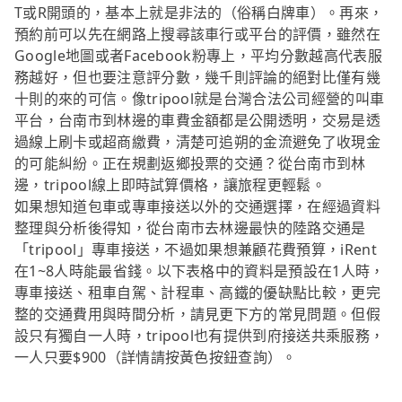
T或R開頭的，基本上就是非法的（俗稱白牌車）。再來，
預約前可以先在網路上搜尋該車行或平台的評價，雖然在
Google地圖或者Facebook粉專上，平均分數越高代表服
務越好，但也要注意評分數，幾千則評論的絕對比僅有幾
十則的來的可信。像tripool就是台灣合法公司經營的叫車
平台，台南市到林邊的車費金額都是公開透明，交易是透
過線上刷卡或超商繳費，清楚可追朔的金流避免了收現金
的可能糾紛。正在規劃返鄉投票的交通？從台南市到林
邊，tripool線上即時試算價格，讓旅程更輕鬆。
如果想知道包車或專車接送以外的交通選擇，在經過資料
整理與分析後得知，從台南市去林邊最快的陸路交通是
「tripool」專車接送，不過如果想兼顧花費預算，iRent
在1~8人時能最省錢。以下表格中的資料是預設在1人時，
專車接送、租車自駕、計程車、高鐵的優缺點比較，更完
整的交通費用與時間分析，請見更下方的常見問題。但假
設只有獨自一人時，tripool也有提供到府接送共乘服務，
一人只要$900（詳情請按黃色按鈕查詢）。