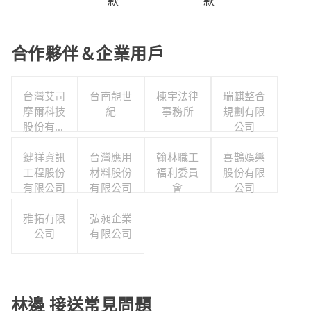
款
款
合作夥伴＆企業用戶
台灣艾司
台南靚世
棟宇法律
瑞麒整合
摩爾科技
紀
事務所
規劃有限
股份有限
公司
公司
鍵祥資訊
台灣應用
翰林職工
喜鵲娛樂
工程股份
材料股份
福利委員
股份有限
有限公司
有限公司
會
公司
雅拓有限
弘昶企業
公司
有限公司
林邊 接送常見問題