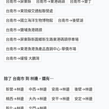
台南市→屏東縣
台南市→東港碼頭
台南市→墾丁
台南市→東琉線交通船聯營處
台南市→國立海洋生物博物館
台南市→後壁湖
台南市→鹽埔漁港碼頭
台南市→屏東縣新園鄉新生路東港碼頭停車場
台南市→東港漁港漁產品直銷中心-華僑市場
台南市→緩慢 大鵬灣
除了 台南市 到 林邊，還有⋯
新營→林邊
中西→林邊
安南→林邊
後壁→林邊
楠西→林邊
大內→林邊
安平→林邊
安定→林邊
新化→林邊
北門→林邊