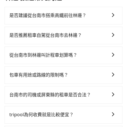
是否建議從台南市搭乘高鐵前往林邊？
從台南搭高鐵去林邊絕非最佳選擇，高鐵較貴、費時、
轉車麻煩，且難叫計程車前往高鐵站！台南-左營雖然一
是否推薦租車自駕從台南市去林邊？
天最多時有74班車次，從最早07:16到23:48，過了末班
如果你有台灣駕照且對自己駕駛技術有信心，且在車上
車到清晨的時段，還是要找其他交通方案。假設從台南
時不需要閉目養神（因為要自己開車），最重要的是你
市東區前往最靠近的台南高鐵站，叫一輛計程車花費約
從台南市到林邊叫計程車划算嗎？
當天就要來回，那在台南路邊可隨租隨借的iRent應該是
300元、車程約25分鐘。抵達高鐵站後，步行進站、現
如選擇小黃直達，在台南可以透過app叫車的有55688台
你最便宜選擇。註冊完iRent的app後，可以每小時
場購票並於月台排隊的時間約15分鐘，再乘坐11~13分
灣大車隊、Uber、Line Taxi、Yoxi等，如果在路邊攔不
$115~205承租小轎車，每公里再額外加收$3.2，從台南
鐘（平均12分）的高鐵從台南站前往左營高鐵站，每人
包車有用途或路線的限制嗎？
到車，也可考慮打電話至附近的計程車隊，如台南包車
市（東區）到林邊的花費預估為$1,300~1,800（金額差
票價140元，再用10分鐘出站、等待車站前排班的計程
不管是從台南市前往林邊或是全台灣任何地方，只要是
府城國際、港龍大車隊、鳳凰城無線等叫車看看。依照
異來自於平假日、車款差異、抵達目的地後多久原路返
車，搭上小黃後約花60分鐘、車費1,700元後，抵達屏東
長途交通且途中遵守台灣法律，無論是清明掃墓、包車
里程跳錶計算，價格約為1,775~2,100元間，若改選
回），雖已將eTag和可能的每小時40元路邊停車費用預
台南市的司機或屏東縣的租車是否合法？
縣林邊鄉的目的地。全程加上轉車時間共1小時57分鐘，
旅遊、參加喜宴/喪禮、就醫回診、登山露營、學生搬
tripool的專車服務可再更便宜。但如果你無法提前預
估進去，但額外的汽車保險與可能的罰單都需自付。再
假設一人獨行，交通費總計2,140元。不過台南市領有合
許多的Line群組或Facebook社團裡，有很多低價的白牌
家、投票返鄉、商務出差、貴賓來訪、寵物檢疫、預約
約，或偏好臨時叫車，那要注意台南市僅有合法計程車
者，和運的iRent只提供最基本的車型，如Toyota
法執照的計程車僅有4,100多輛，計程車的密度為雙北的
車、私家車或野雞車在招攬生意，這不僅是違法可能被
叫車、機場接送、定期洗腎、包月上下班，或者任何跨
約4,140輛，計程車密度為雙北的4.6%，也就是說要臨時
tripool為何收費就是比較便宜？
Yaris、Prius C、Vios這類乘坐體驗較差的車款，如果人
4.6%，換句話說，臨時要叫小黃的難度是雙北大城市的
警察臨檢並趕下車，出意外後保險公司更是不會提供任
縣市接送的需求，tripool都能滿足你。乘車前一天下午
叫到小黃的難度是台北或新北的20倍之多。如果當天或
數超過四位，更是沒有較大的七人座或九人座可供選
20倍。縱使幸運攔到一輛小黃了，台南市少部分小黃司
對於平常就有在使用長程專車接送服務的乘客來說，第