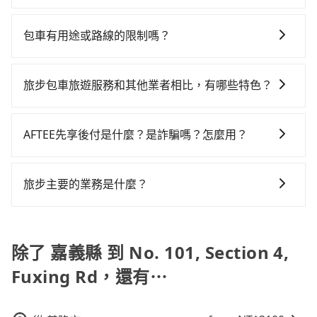
前預約，或偏好臨時叫車，那要注意嘉義縣僅有合法計
差異、抵達目的地後多久原路返回），雖已將eTag和可
鐘，假設3位同行，高鐵加轉乘之平均每人花費為1,380
在選擇交通方式時，您可依下列建議的考慮因素做選
程車約330輛，計程車密度為雙北的0.4%，也就是說要
能的每小時40元路邊停車費用預估進去，但額外的汽車
元。不過嘉義縣領有合法執照的計程車僅有300多輛，計
擇： 預算：不同交通工具價格不同，可先確定您的預
臨時叫到小黃的難度是台北或新北的200倍之多。再加上
保險與可能的罰單都需自付。再者，和運的iRent只提供
包車有用途或路線的限制嗎？
程車的密度為雙北的0.4%，換句話說，臨時要叫小黃的
算。計程車最貴，而大眾運輸通常較便宜。 行程：需多
嘉義縣有些計程車司機不按錶計費，約有47%會採現場
最基本的車型，如Toyota Yaris、Prius C、Vios這類乘
難度是雙北大城市的200倍。縱使幸運攔到一輛小黃了，
不管是從嘉義縣前往No. 101, Section 4, Fuxing Rd或
點停留的行程建議可選可客製化行程的包車，如果時間
議價，建議最好先上網預約，以免當場被坑受騙。雖然
坐體驗較差的車款，如果人數超過四位，更是沒有較大
嘉義縣少部分小黃司機不按表收費，看乘客是外地人便
是全台灣任何地方，只要是長途交通且途中遵守台灣法
比較寬鬆且不介意耗時轉乘可選大眾運輸或較貴的計程
嘉義縣到No. 101, Section 4, Fuxing Rd的跳表小黃可
旅步包車旅遊服務和其他業者相比，有哪些特色？
的七人座或九人座可供選擇，而且無人租車最令人詬病
漫天喊價或恣意繞路。但如果全程使用tripool並到府專
律，無論是清明掃墓、包車旅遊、參加喜宴/喪禮、就醫
車。 旅行人數：人數多時包車較方便舒適且每個人攤提
能較為便宜，但當你們人數超過四位時，叫兩輛計程車
的就是車況，打開車門才發現仍有上一組乘客遺留的垃
車接送，則每人平均花費約1,330元，費時2小時39分
旅步提供的包車旅遊服務官網價格透明實惠，並且提供
回診、登山露營、學生搬家、投票返鄉、商務出差、貴
下來的車資也比較便宜，人數少可搭乘大眾運輸或計程
的費用就貴了，改預約一輛tripool的九人座廂型車最高
圾或者撞凹的車門仍未被修理，每一次租車都好像在開
鐘。選擇搭乘高鐵而不預約包車，不僅每人至少額外負
更具彈性的取消服務，優質且專業的服務品質，能夠為
賓來訪、寵物檢疫、預約叫車、機場接送、定期洗腎、
車。 時間：需在特定時間到達目的地可選包車或計程
AFTEE先享後付是什麼？是詐騙嗎？怎麼用？
可省$1,400。
樂透一樣。另外，偶爾也會遇到明明已經預約了時間但
擔50元車資，而且更會額外浪費68分鐘在轉乘與等車
您提供更好的旅遊體驗。
包月上下班，或者任何跨縣市接送的需求，tripool都能
車，不趕時間即可選用大眾運輸。 便利性：需要便利性
上一位用戶卻遲遲尚未歸還，又或者要還車時卻偏偏找
上，現在還不馬上來預約tripool！如果你僅有兩位乘
AFTEE是日本市佔率最高的BNPL金流營運公司，提供最
滿足你。乘車前一天下午五點以前完成預約，隔天保證
和方便性可選包車和計程車，喜歡探險和體驗當地文化
不到停車位，對於急著用車或者要載其他乘客的人來說
車，也可參考tripool的拼車共乘服務，最多可再節省
新的「先享受後付款」消費金融服務。只需提供手機號
出車。如需公司報帳打統編，在結帳時可以受理，並於
旅步主要的業務是什麼？
則可搭乘大眾運輸。
就有不小的風險。最後，雖然路邊隨租隨還看似方便，
50%的交通費用。
碼即可完成即時的信用審查，費用還可於訂單成立後的
乘車後一週內寄出電子收據。
但實際使用時還是有其區域的限制，實際可停靠的地點
旅步主要的業務是為旅客提供包車旅遊或專車接送服
14天內前往便利商店或ATM繳費即可。
與你的上下車地點仍有段距離，在遇到下雨天或者載行
務，依據旅客的需求來安排。旅客可立即在官網進行價
李時，就顯得非常不便。
格試算，價格清楚透明且沒有隱藏費用。
除了 嘉義縣 到 No. 101, Section 4,
Fuxing Rd，還有⋯