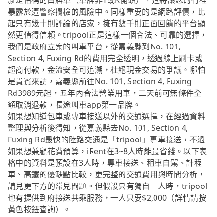
就是俗稱的白牌車（車牌非T或R開頭），這將讓您的行程
暴露於遭警察攔檢的風險中。同樣重要的是網路評價，比
起只有幾十則評論的店家，擁有數千則正面回饋的平台顯
然更值得信賴。tripool正是這樣一個合法、可靠的選擇，
我們是政府立案的叫車平台，從嘉義縣到No. 101,
Section 4, Fuxing Rd的費用完全透明，透過線上刷卡或
超商付款，金流安全可追溯，杜絕現金交易的爭議。哪怕
是貴賓來訪，嘉義縣前往No. 101, Section 4, Fuxing
Rd3989元起，五年內合法營業用車，二天前可無條件全
額取消退款，長途叫車app第一品牌。
如果想知道包車或專車接送以外的交通選擇，在經過資料
整理與分析後得知，從嘉義縣去No. 101, Section 4,
Fuxing Rd最快的陸路交通是「tripool」專車接送，不過
如果想兼顧花費預算，iRent在3~8人時能最省錢。以下表
格中的資料是預設在3人時，專車接送、租車自駕、計程
車、高鐵的優缺點比較，更完整的交通費用與時間分析，
請見更下方的常見問題。但假設只有獨自一人時，tripool
也有提供到府接送共乘服務，一人只要$2,000（詳情請按
黃色按鈕查詢）。