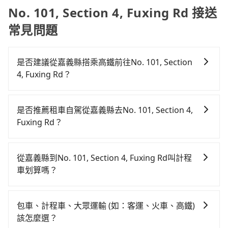
No. 101, Section 4, Fuxing Rd 接送
常見問題
是否建議從嘉義縣搭乘高鐵前往No. 101, Section
4, Fuxing Rd？
若要從嘉義縣搭高鐵前往No. 101, Section 4, Fuxing
Rd，高鐵較貴、費時，且難叫計程車前往高鐵站！從最
是否推薦租車自駕從嘉義縣去No. 101, Section 4,
早06:21一直到23:27，嘉義-台中一天最多有60班次高鐵
Fuxing Rd？
可搭乘。假設從嘉義縣阿里山鄉前往最靠近的嘉義高鐵
如果你有台灣駕照且對自己駕駛技術有信心，且在車上
站，叫一輛計程車花費約2,600元、車程約145分鐘。抵
時不需要閉目養神（因為要自己開車），最重要的是你
達高鐵站後，步行進站、現場購票並於月台排隊的時間
從嘉義縣到No. 101, Section 4, Fuxing Rd叫計程
當天就要來回，那在嘉義路邊可隨租隨借的iRent應該是
約15分鐘，再乘坐22~35分鐘（平均28分）的高鐵從嘉
車划算嗎？
你最便宜選擇。註冊完iRent的app後，可以每小時
義站前往台中高鐵站，每人票價380元，再用10分鐘出
如選擇小黃直達，在嘉義可以透過app叫車的有55688台
$115~205承租小轎車，每公里再額外加收$3.2，從嘉義
站、等待車站前排班的計程車，搭上小黃後約花35分
灣大車隊。依照里程跳錶計算，價格約為3,255~4,900元
縣（阿里山鄉）到No. 101, Section 4, Fuxing Rd的花
鐘、車費400元後，抵達No. 101, Section 4, Fuxing Rd
包車、計程車、大眾運輸 (如：客運、火車、高鐵)
間，但如改預約tripool可省高達$900。但如果你無法提
費預估為$2,300~3,000（金額差異來自於平假日、車款
(台中市東區) 的目的地。全程加上轉車時間共3小時47分
該怎麼選？