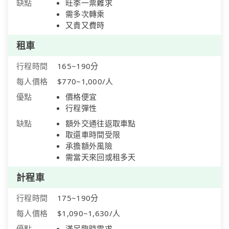
缺點
旺季一票難求
需多次轉乘
又貴又費時
租車
行程時間
165~190分
每人價格
$770~1,000/人
優點
價格便宜
行程彈性
缺點
額外交通往返取車點
取還車時間受限
承擔額外風險
需當天來回或租多天
計程車
行程時間
175~190分
每人價格
$1,090~1,630/人
優點
滿足臨時需求