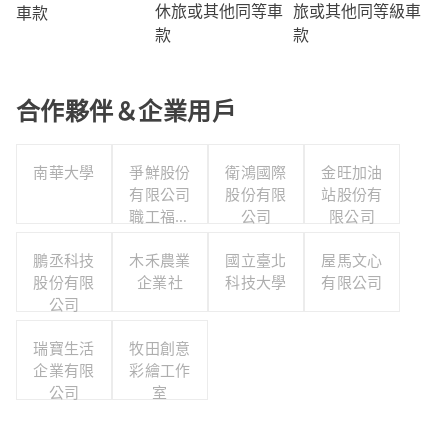
旅或其他同等級車
休旅或其他同等車
車款
款
款
合作夥伴＆企業用戶
南華大學
爭鮮股份
衛鴻國際
金旺加油
有限公司
股份有限
站股份有
職工福利
公司
限公司
委員會
鵬丞科技
木禾農業
國立臺北
屋馬文心
股份有限
企業社
科技大學
有限公司
公司
瑞寶生活
牧田創意
企業有限
彩繪工作
公司
室