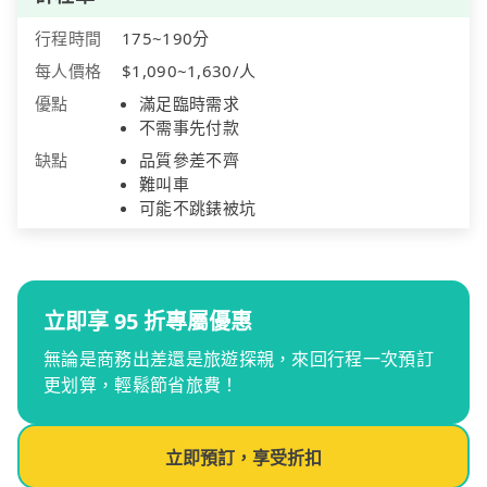
行程時間
175~190分
每人價格
$1,090~1,630/人
優點
滿足臨時需求
不需事先付款
缺點
品質參差不齊
難叫車
可能不跳錶被坑
立即享 95 折專屬優惠
無論是商務出差還是旅遊探親，來回行程一次預訂
更划算，輕鬆節省旅費！
立即預訂，享受折扣