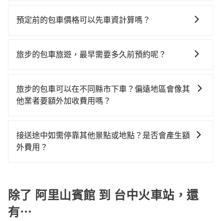
在服務品質許可下，乘客當然希望價格越便宜越好，而
程車約330輛，計程車密度為雙北的0.4%，也就是說要
返回），雖已將eTag和可能的每小時40元路邊停車費用
的地。全程加上轉車時間共3小時47分鐘，假設3位同
市場上稍具規模且合法經營的業者，有以短程與城市為
臨時叫到小黃的難度是台北或新北的200倍之多。再加上
預估進去，但額外的汽車保險與可能的罰單都需自付。
預定前的包車價格可以先車資計算嗎？
行，高鐵加轉乘之平均每人花費為1,380元。不過嘉義縣
主的台灣大車隊、大都會、LINE Taxi、Uber，機場接送
嘉義縣有些計程車司機不按錶計費，約有47%會採現場
再者，和運的iRent只提供最基本的車型，如Toyota
領有合法執照的計程車僅有300多輛，計程車的密度為雙
可以的，旅步的官網、APP提供24小時即時查價功能，
則有肯驛、全鋒、格上租車、和運租車，包車旅遊則是
議價，建議最好先上網預約，以免當場被坑受騙。雖然
Yaris、Prius C、Vios這類乘坐體驗較差的車款，如果人
北的0.4%，換句話說，臨時要叫小黃的難度是雙北大城
無隱藏費用，讓您可以隨時掌握交通開支。
KKDAY、KLOOK、叫車吧等。tripool旅步專注在長程
阿里山賓館到台中火車站的跳表小黃可能較為便宜，但
旅步的包車旅遊，最早需要多久前預約呢？
數超過四位，更是沒有較大的七人座或九人座可供選
市的200倍，且阿里山賓館並未位於市區，可能根本無車
單程接送與跨縣市計時包車，不論從哪邊去哪裡（當然
當你們人數超過四位時，叫兩輛計程車的費用就貴了，
擇，而且無人租車最令人詬病的就是車況，打開車門才
可攔。縱使幸運攔到一輛小黃了，嘉義縣少部分小黃司
當您的行程確定後，建議盡早預訂包車服務，因為旅步
也包括阿里山賓館去台中火車站），全台保證出車。由
改預約一輛tripool的九人座廂型車最高可省$1,400。
發現仍有上一組乘客遺留的垃圾或者撞凹的車門仍未被
機不按表收費，看乘客是外地人便漫天喊價或恣意繞
提供早鳥優惠，您越早預訂就能享有更優惠的價格。所
於有高效的車輛調度能力，能以市價7~8折提供專車到府
旅步的包車可以在不同縣市下車？偏遠地區會像其
修理，每一次租車都好像在開樂透一樣。另外，偶爾也
路。但如果全程使用tripool並到府專車接送，則每人平
以不妨趁早訂購，享受更划算的價格。
服務，是絕大多數乘客出行的最佳選擇。
他業者要額外加收費用嗎？
會遇到明明已經預約了時間但上一位用戶卻遲遲尚未歸
均花費約1,330元，費時2小時39分鐘。選擇搭乘高鐵而
還，又或者要還車時卻偏偏找不到停車位，對於急著用
不預約包車，不僅每人至少額外負擔50元車資，而且更
旅步的包車服務非常方便，您可以在不同縣市下車。對
車或者要載其他乘客的人來說就有不小的風險。最後，
會額外浪費68分鐘在轉乘與等車上，現在還不馬上來預
於偏遠地區，我們提供的價格已經包含了所有基本的費
接送途中如需停靠其他景點或地點？是否會產生額
雖然路邊隨租隨還看似方便，但實際使用時還是有其區
約tripool！如果你僅有兩位乘車，也可參考tripool的拼
用，不會像其他業者那樣收取額外費用。但如果您需要
外費用？
域的限制，實際可停靠的地點與你的上下車地點仍有段
車共乘服務，最多可再節省50%的交通費用。
前往的地點屬於高海拔山區等特殊地點，就可能會需要
距離，在遇到下雨天或者載行李時，就顯得非常不便。
當您預約旅步的「單程專車」，如果需要在途中加點停
支付額外的費用，不過別擔心，您可以透過旅步官網查
靠，您可以參考我們的「加點服務」，每個點距離在 5
詢到具體的費用。
公里內，需額外支付 200 元，且每個點最多停留 5 分
除了 阿里山賓館 到 台中火車站，還
鐘。加點費用可以在乘車當天下車前給司機現付。如果
有⋯
您選擇「計時包車」，中途需要加點停靠，則不需要額