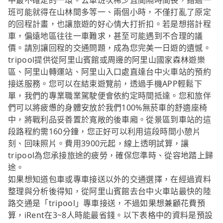
中最不確定的一環。公車班次稀少且間隔時間長，錯過一
班可能就得在山林間多等一、兩個小時，不僅打亂了原定
的回程計畫，也讓旅遊的好心情大打折扣。若是想搭計程
車，偏遠地區往往一車難求，甚至可能遇到不合理的議
價。請別讓回程的交通問題，成為您完美一日遊的遺憾。
tripool提供從阿里山賓館或周邊的阿里山國家森林遊樂
區、阿里山轉運站、阿里山入口處直達台中火車站的預約
接送服務。您可以在結束遊覽前，透過手機APP輕鬆下
單，我們的專業職業駕駛便會依約定時間抵達。您和旅伴
們可以將疲憊的身體安放於我們100%無菸車的舒適座椅
中，將戰利品妥善置於寬敞的後車廂。從景區到車站的這
段路程約需160分鐘，您正好可以利用這段時間小憩片
刻、回味照片。費用3900元起，線上透明試算，讓
tripool為您承接旅途的疲勞，確保您準時、從容地踏上歸
途。
如果想知道包車或專車接送以外的交通選擇，在經過資料
整理與分析後得知，從阿里山賓館去台中火車站最快的陸
路交通是「tripool」專車接送，不過如果想兼顧花費預
算，iRent在3~8人時能最省錢。以下表格中的資料是預設