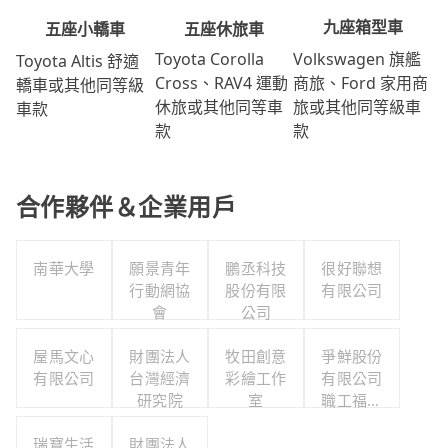
九座箱型車
五座休旅車
五座小轎車
Volkswagen 旗艦
Toyota Corolla
Toyota Altis 舒適
商旅、Ford 家用商
Cross、RAV4 運動
轎車或其他同等級
旅或其他同等級車
休旅或其他同等車
車款
款
款
合作夥伴＆企業用戶
南華大學
願景青年
鵬丞科技
很好聯想
行動網協
股份有限
有限公司
會
公司
屋馬文心
財團法人
牧田創意
爭鮮股份
有限公司
台灣經濟
彩繪工作
有限公司
研究院
室
職工福利
委員會
瑞寶生活
財團法人