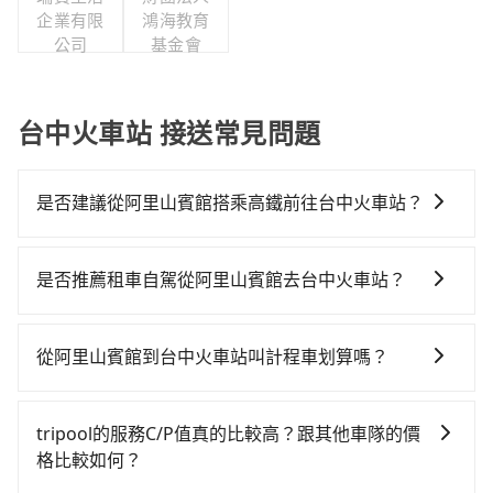
企業有限
鴻海教育
公司
基金會
台中火車站 接送常見問題
是否建議從阿里山賓館搭乘高鐵前往台中火車站？
若要從阿里山賓館搭高鐵前往台中火車站，高鐵較貴、
費時，且難叫計程車前往高鐵站！從最早06:21一直到
是否推薦租車自駕從阿里山賓館去台中火車站？
23:27，嘉義-台中一天最多有60班次高鐵可搭乘。假設
如果你有台灣駕照且對自己駕駛技術有信心，且在車上
從阿里山賓館 (嘉義縣阿里山鄉) 前往最靠近的嘉義高鐵
時不需要閉目養神（因為要自己開車），最重要的是你
站，叫一輛計程車花費約2,600元、車程約142分鐘。抵
從阿里山賓館到台中火車站叫計程車划算嗎？
當天就要來回，那在嘉義路邊可隨租隨借的iRent應該是
達高鐵站後，步行進站、現場購票並於月台排隊的時間
如選擇小黃直達，在嘉義可以透過app叫車的有55688台
你最便宜選擇。註冊完iRent的app後，可以每小時
約15分鐘，再乘坐22~35分鐘（平均28分）的高鐵從嘉
灣大車隊。依照里程跳錶計算，價格約為3,255~4,900元
$115~205承租小轎車，每公里再額外加收$3.2，從阿里
義站前往台中高鐵站，每人票價380元，再用10分鐘出
tripool的服務C/P值真的比較高？跟其他車隊的價
間，但如改預約tripool可省高達$900。但如果你無法提
山賓館到台中火車站的花費預估為$2,300~3,000（金額
站、等待車站前排班的計程車，搭上小黃後約花32分
格比較如何？
前預約，或偏好臨時叫車，那要注意嘉義縣僅有合法計
差異來自於平假日、車款差異、抵達目的地後多久原路
鐘、車費400元後，抵達台中火車站 (台中市東區) 的目