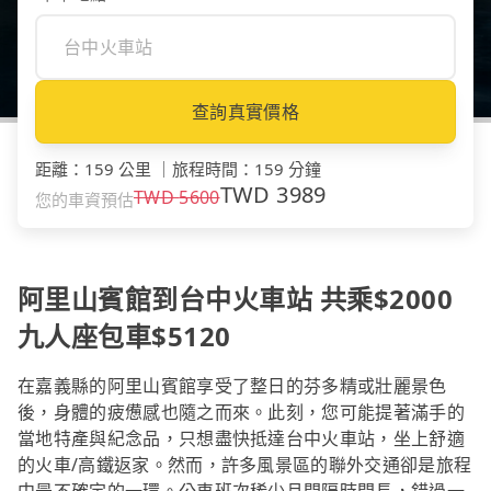
查詢真實價格
距離
：
159 公里
｜
旅程時間
：
159 分鐘
TWD
3989
TWD
5600
您的車資預估
阿里山賓館到台中火車站 共乘$2000
九人座包車$5120
在嘉義縣的阿里山賓館享受了整日的芬多精或壯麗景色
後，身體的疲憊感也隨之而來。此刻，您可能提著滿手的
當地特產與紀念品，只想盡快抵達台中火車站，坐上舒適
的火車/高鐵返家。然而，許多風景區的聯外交通卻是旅程