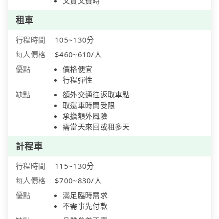
又貴又費時
租車
行程時間
105~130分
每人價格
$460~610/人
優點
價格便宜
行程彈性
缺點
額外交通往返取車點
取還車時間受限
承擔額外風險
需當天來回或租多天
計程車
行程時間
115~130分
每人價格
$700~830/人
優點
滿足臨時需求
不需事先付款