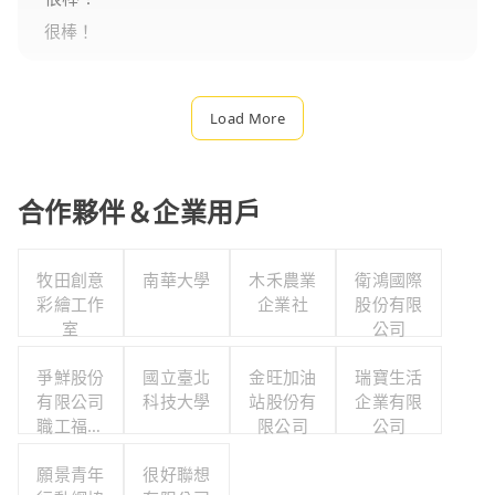
很棒！
Load More
合作夥伴＆企業用戶
牧田創意
南華大學
木禾農業
衛鴻國際
彩繪工作
企業社
股份有限
室
公司
爭鮮股份
國立臺北
金旺加油
瑞寶生活
有限公司
科技大學
站股份有
企業有限
職工福利
限公司
公司
委員會
願景青年
很好聯想