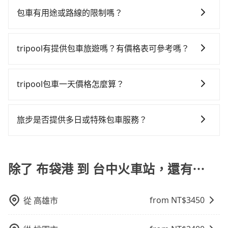
回），雖已將eTag和可能的每小時40元路邊停車費用預
的地。全程加上轉車時間共2小時2分鐘，假設4位同行，
直接線上輸入上下車地點或地址，三秒內即可查到真實
臨時叫到小黃的難度是台北或新北的200倍之多。再加上
估進去，但額外的汽車保險與可能的罰單都需自付。再
包車有用途或路線的限制嗎？
高鐵加轉乘之平均每人花費為660元。不過嘉義縣領有合
價格，照著步驟填寫完乘客資料與線上刷卡，訂單即成
嘉義縣有些計程車司機不按錶計費，約有47%會採現場
者，和運的iRent只提供最基本的車型，如Toyota
法執照的計程車僅有300多輛，計程車的密度為雙北的
不管是從布袋港前往台中火車站或是全台灣任何地方，
立。在拿到訂單編號後，隨即會在手機上收到簡訊以及
議價，建議最好先上網預約，以免當場被坑受騙。綜合
Yaris、Prius C、Vios這類乘坐體驗較差的車款，如果人
0.4%，換句話說，臨時要叫小黃的難度是雙北大城市的
只要是長途交通且途中遵守台灣法律，無論是清明掃
電子郵件確認信，如此就完成預約了，而司機與車輛的
以上，無論在價格或服務品質上，tripool都是你從布袋
tripool有提供包車旅遊嗎？有價格表可參考嗎？
數超過四位，更是沒有較大的七人座或九人座可供選
200倍。縱使幸運攔到一輛小黃了，嘉義縣少部分小黃司
墓、包車旅遊、參加喜宴/喪禮、就醫回診、登山露營、
詳細資料，將於乘車前一晚八點透過SMS和EMAIL提
港到台中火車站的最佳選擇。
擇，而且無人租車最令人詬病的就是車況，打開車門才
機不按表收費，看乘客是外地人便漫天喊價或恣意繞
tripool提供全台各地包括台中火車站與布袋港的包車旅
學生搬家、投票返鄉、商務出差、貴賓來訪、寵物檢
供。一旦付款完畢，tripool保證出車。一般建議出發前
發現仍有上一組乘客遺留的垃圾或者撞凹的車門仍未被
路。但如果全程使用tripool並到府專車接送，則每人平
遊，從單純的單趟接送到算時間的計時包車都有，可彈
疫、預約叫車、機場接送、定期洗腎、包月上下班，或
一天中午以前完成預約，越早下訂價格越低價，如臨時
tripool包車一天價格怎麼算？
修理，每一次租車都好像在開樂透一樣。另外，偶爾也
均花費約650元，費時1小時38分鐘。選擇搭乘高鐵而不
性選擇2~12小時的服務，滿足家族出遊、朋友聚會、婚
者任何跨縣市接送的需求，tripool都能滿足你。乘車前
需要，前一天傍晚五點前仍會收單，最遲如當天下午過
會遇到明明已經預約了時間但上一位用戶卻遲遲尚未歸
預約包車，不僅每人至少額外負擔10元車資，而且更會
因包車費用會隨著您選用2-12小時不等的包車時數、所
喪喜慶等不同的需求。價格透明、無隱藏費用，網站試
一天下午五點以前完成預約，隔天保證出車。如需公司
後乘車，四小時前仍能預約。
還，又或者要還車時卻偏偏找不到停車位，對於急著用
額外浪費24分鐘在轉乘與等車上，現在還不馬上來預約
需行程的公里數及車型而有所不同，建議可以直接上旅
算即真實價格，免去來回電話確認。一天包車的價格可
報帳打統編，在結帳時可以受理，並於乘車後一週內寄
旅步是否提供多日或特殊包車服務？
車或者要載其他乘客的人來說就有不小的風險。最後，
tripool！如果你是三人以下要乘車，也可參考tripool的
步官網一鍵查價，即時試算您包車費用，清楚透明，且
能跟其他車隊相差無幾，但是如果只需要短時數或者單
出電子收據。
雖然路邊隨租隨還看似方便，但實際使用時還是有其區
拼車共乘服務，最多可再節省50%的交通費用。
若您有多日或特殊包車需求，您可以先來信旅步，會有
無隱藏費用。
程專車服務者，敢大聲說我們價格絕對最划算。網站上
域的限制，實際可停靠的地點與你的上下車地點仍有段
專人回覆您。
可直接挑選小轎車、休旅車、或九人座箱型車，如需10
距離，在遇到下雨天或者載行李時，就顯得非常不便。
除了 布袋港 到 台中火車站，還有⋯
人以上巴士，請來信洽詢。
from NT$
3450
從
高雄市