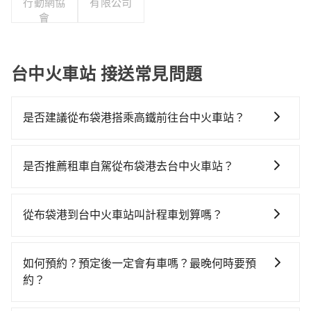
行動網協
有限公司
會
台中火車站 接送常見問題
是否建議從布袋港搭乘高鐵前往台中火車站？
若要從布袋港搭高鐵前往台中火車站，高鐵較貴、費
時、轉車麻煩，且難叫計程車前往高鐵站！從最早06:21
是否推薦租車自駕從布袋港去台中火車站？
一直到23:27，嘉義-台中一天最多有60班次高鐵可搭
如果你有台灣駕照且對自己駕駛技術有信心，且在車上
乘。假設從布袋港 (嘉義縣布袋鎮) 前往最靠近的嘉義高
時不需要閉目養神（因為要自己開車），最重要的是你
鐵站，叫一輛計程車花費約700元、車程約37分鐘。抵
從布袋港到台中火車站叫計程車划算嗎？
當天就要來回，那在嘉義路邊可隨租隨借的iRent應該是
達高鐵站後，步行進站、現場購票並於月台排隊的時間
如選擇小黃直達，在嘉義可以透過app叫車的有55688台
你最便宜選擇。註冊完iRent的app後，可以每小時
約15分鐘，再乘坐22~35分鐘（平均28分）的高鐵從嘉
灣大車隊。依照里程跳錶計算，價格約為2,775~3,300元
$115~205承租小轎車，每公里再額外加收$3.2，從布袋
義站前往台中高鐵站，每人票價380元，再用10分鐘出
如何預約？預定後一定會有車嗎？最晚何時要預
間，但如改預約tripool可省高達$700。但如果你無法提
港到台中火車站的花費預估為$1,850~2,450（金額差異
站、等待車站前排班的計程車，搭上小黃後約花32分
約？
前預約，或偏好臨時叫車，那要注意嘉義縣僅有合法計
來自於平假日、車款差異、抵達目的地後多久原路返
鐘、車費400元後，抵達台中火車站 (台中市東區) 的目
如要預約從布袋港前往台中火車站的專車接送服務，可
程車約330輛，計程車密度為雙北的0.4%，也就是說要