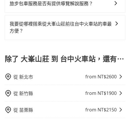
旅步可能會根據行經的路線是否超過海拔1500公尺來進
旅步包車服務是否有提供導覽解說服務？
修理，每一次租車都好像在開樂透一樣。另外，偶爾也
但如果全程使用tripool並到府專車接送，則每人平均花
行額外的費用收取。但是，這些費用會在您下訂單後、
會遇到明明已經預約了時間但上一位用戶卻遲遲尚未歸
費約1,330元，費時2小時39分鐘。選擇搭乘高鐵而不預
抱歉！目前旅步的包車服務暫無提供導覽服務，如果您
出發前先與您進行確認，確保您明確知道所有的費用。
還，又或者要還車時卻偏偏找不到停車位，對於急著用
約包車，不僅每人至少額外負擔50元車資，而且更會額
需要導覽服務，可事先透過電子郵件
我們會透過Email的方式向您說明收費細節，讓您能更放
我要從哪裡搭乘從大峯山莊前往台中火車站的車最
車或者要載其他乘客的人來說就有不小的風險。最後，
外浪費68分鐘在轉乘與等車上，現在還不馬上來預約
booking@tripool.app聯繫我們，將有專人協助回覆確
心地享受旅步為您提供的服務。
方便？
雖然路邊隨租隨還看似方便，但實際使用時還是有其區
tripool！如果你僅有兩位乘車，也可參考tripool的拼車
認是否能協助安排。
域的限制，實際可停靠的地點與你的上下車地點仍有段
共乘服務，最多可再節省50%的交通費用。
tripool提供到府專車接送服務，不論在台灣本島哪個角
距離，在遇到下雨天或者載行李時，就顯得非常不便。
落，只要有路能到、Google地圖上能標註、GPS上能找
得到，我們就保證發車。直接在官網上輸入住家地址、
除了 大峯山莊 到 台中火車站，還有⋯
辦公大樓、飯店民宿、各地車站、機場航廈、甚至風景
區，我們司機都會依照訂單上的資訊依約接送。
from NT$
2600
從
新北市
from NT$
1900
從
新竹縣
from NT$
2150
從
苗栗縣