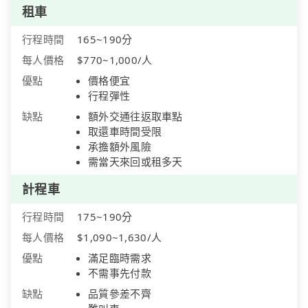
租車
行程時間
165~190分
每人價格
$770~1,000/人
優點
價格便宜
行程彈性
缺點
額外交通往返取車點
取還車時間受限
承擔額外風險
需當天來回或租多天
計程車
行程時間
175~190分
每人價格
$1,090~1,630/人
優點
滿足臨時需求
不需事先付款
缺點
品質參差不齊