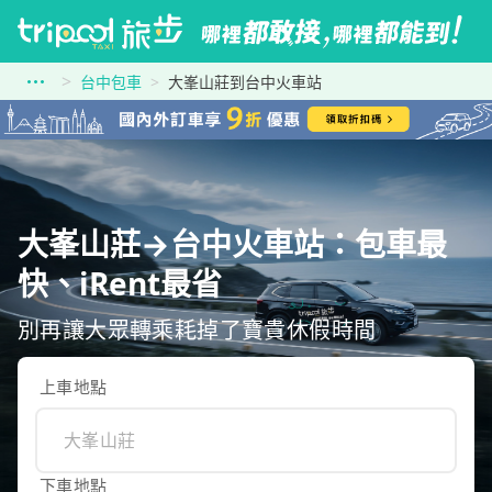
台中包車
大峯山莊到台中火車站
大峯山莊→台中火車站：包車最
快、iRent最省
別再讓大眾轉乘耗掉了寶貴休假時間
上車地點
下車地點