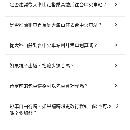
是否建議從大峯山莊搭乘高鐵前往台中火車站？
若要從大峯山莊搭高鐵前往台中火車站，高鐵較貴、費
時，且難叫計程車前往高鐵站！從最早06:21一直到
是否推薦租車自駕從大峯山莊去台中火車站？
23:27，嘉義-台中一天最多有60班次高鐵可搭乘。假設
如果你有台灣駕照且對自己駕駛技術有信心，且在車上
從大峯山莊 (嘉義縣阿里山鄉) 前往最靠近的嘉義高鐵
時不需要閉目養神（因為要自己開車），最重要的是你
站，叫一輛計程車花費約2,600元、車程約142分鐘。抵
從大峯山莊到台中火車站叫計程車划算嗎？
當天就要來回，那在嘉義路邊可隨租隨借的iRent應該是
達高鐵站後，步行進站、現場購票並於月台排隊的時間
如選擇小黃直達，在嘉義可以透過app叫車的有55688台
你最便宜選擇。註冊完iRent的app後，可以每小時
約15分鐘，再乘坐22~35分鐘（平均28分）的高鐵從嘉
灣大車隊。依照里程跳錶計算，價格約為3,255~4,900元
$115~205承租小轎車，每公里再額外加收$3.2，從大峯
義站前往台中高鐵站，每人票價380元，再用10分鐘出
如果親子出遊，搭旅步適合嗎？
間，但如改預約tripool可省高達$900。但如果你無法提
山莊到台中火車站的花費預估為$2,300~3,000（金額差
站、等待車站前排班的計程車，搭上小黃後約花32分
適合的，另外旅步也特別為您心愛的寶貝準備了兒童座
前預約，或偏好臨時叫車，那要注意嘉義縣僅有合法計
異來自於平假日、車款差異、抵達目的地後多久原路返
鐘、車費400元後，抵達台中火車站 (台中市東區) 的目
椅及兒童用增高墊供您選購(租借300元/個)，讓您和孩子
程車約330輛，計程車密度為雙北的0.4%，也就是說要
回），雖已將eTag和可能的每小時40元路邊停車費用預
預定前的包車價格可以先車資計算嗎？
的地。全程加上轉車時間共3小時47分鐘，假設3位同
出遊時安全更有保障。
臨時叫到小黃的難度是台北或新北的200倍之多。再加上
估進去，但額外的汽車保險與可能的罰單都需自付。再
行，高鐵加轉乘之平均每人花費為1,380元。不過嘉義縣
可以的，旅步的官網、APP提供24小時即時查價功能，
嘉義縣有些計程車司機不按錶計費，約有47%會採現場
者，和運的iRent只提供最基本的車型，如Toyota
領有合法執照的計程車僅有300多輛，計程車的密度為雙
無隱藏費用，讓您可以隨時掌握交通開支。
議價，建議最好先上網預約，以免當場被坑受騙。雖然
包車自由行時，如果臨時想更改行程到山區也可以
Yaris、Prius C、Vios這類乘坐體驗較差的車款，如果人
北的0.4%，換句話說，臨時要叫小黃的難度是雙北大城
大峯山莊到台中火車站的跳表小黃可能較為便宜，但當
嗎？要加錢？
數超過四位，更是沒有較大的七人座或九人座可供選
市的200倍，且大峯山莊並未位於市區，可能根本無車可
你們人數超過四位時，叫兩輛計程車的費用就貴了，改
擇，而且無人租車最令人詬病的就是車況，打開車門才
攔。縱使幸運攔到一輛小黃了，嘉義縣少部分小黃司機
可以的，當您的旅程需要穿越山區或是高海拔地區時，
預約一輛tripool的九人座廂型車最高可省$1,400。
發現仍有上一組乘客遺留的垃圾或者撞凹的車門仍未被
不按表收費，看乘客是外地人便漫天喊價或恣意繞路。