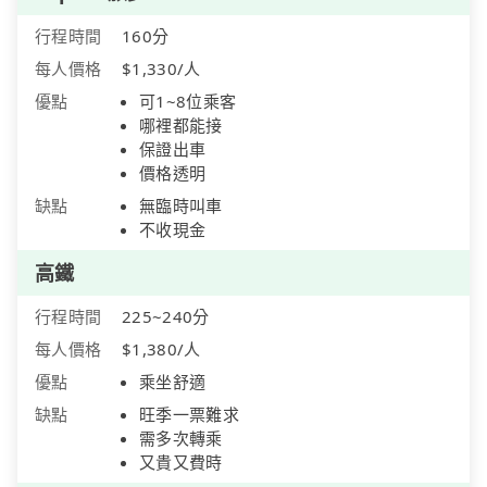
行程時間
160分
每人價格
$1,330/人
優點
可1~8位乘客
哪裡都能接
保證出車
價格透明
缺點
無臨時叫車
不收現金
高鐵
行程時間
225~240分
每人價格
$1,380/人
優點
乘坐舒適
缺點
旺季一票難求
需多次轉乘
又貴又費時