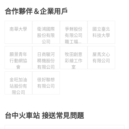
合作夥伴＆企業用戶
南華大學
衛鴻國際
爭鮮股份
國立臺北
股份有限
有限公司
科技大學
公司
職工福利
委員會
願景青年
日商駿河
牧田創意
屋馬文心
行動網協
精機股份
彩繪工作
有限公司
會
有限公司
室
金旺加油
很好聯想
站股份有
有限公司
限公司
台中火車站 接送常見問題