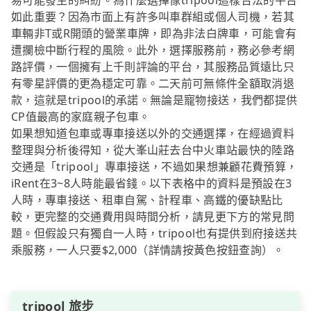
易可能發生的糾紛。為什麼選擇像tripool這樣合法的平台
如此重要？因為市面上有許多叫車群組或個人司機，若其
車輛非T或R開頭的營業車牌，即為非法白牌車，可能會有
遭攔檢中斷行程的風險。此外，選擇服務前，務必參考網
路評價，一個擁有上千則評論的平台，其服務品質遠比只
有零星評價的更為穩定可靠。二天前可無條件全額取消退
款，這就是tripool的承諾。無論是寵物接送，我們都提供
CP值最高的家庭親子包車。
如果想知道包車或專車接送以外的交通選擇，在經過資料
整理與分析後得知，從大峯山莊去台中火車站最快的陸路
交通是「tripool」專車接送，不過如果想兼顧花費預算，
iRent在3~8人時能最省錢。以下表格中的資料是預設在3
人時，專車接送、租車自駕、計程車、高鐵的優缺點比
較，更完整的交通費用與時間分析，請見更下方的常見問
題。但假設只有獨自一人時，tripool也有提供到府接送共
乘服務，一人只要$2,000（詳情請按黃色按鈕查詢）。
tripool 旅步