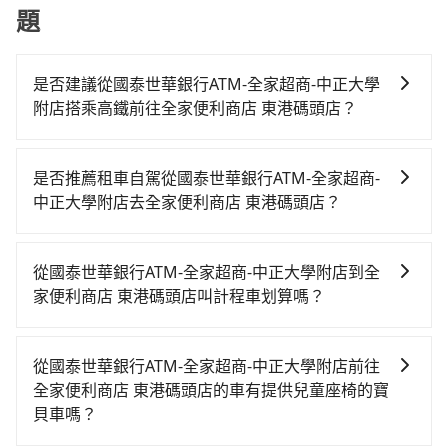
題
是否建議從國泰世華銀行ATM-全家超商-中正大學
附店搭乘高鐵前往全家便利商店 東港碼頭店？
若要從國泰世華銀行ATM-全家超商-中正大學附店搭高鐵
前往全家便利商店 東港碼頭店，高鐵較貴、費時、轉車
是否推薦租車自駕從國泰世華銀行ATM-全家超商-
麻煩，且難叫計程車前往高鐵站！從最早06:59一直到
中正大學附店去全家便利商店 東港碼頭店？
23:30，嘉義-左營一天最多有60班次高鐵可搭乘。假設
如果你有台灣駕照且對自己駕駛技術有信心，且在車上
從國泰世華銀行ATM-全家超商-中正大學附店 (嘉義縣民
時不需要閉目養神（因為要自己開車），最重要的是你
雄鄉) 前往最靠近的嘉義高鐵站，叫一輛計程車花費約
從國泰世華銀行ATM-全家超商-中正大學附店到全
當天就要來回，那在嘉義路邊可隨租隨借的iRent應該是
500元、車程約24分鐘。抵達高鐵站後，步行進站、現
家便利商店 東港碼頭店叫計程車划算嗎？
你最便宜選擇。註冊完iRent的app後，可以每小時
場購票並於月台排隊的時間約15分鐘，再乘坐29~31分
如選擇小黃直達，在嘉義可以透過app叫車的有55688台
$115~205承租小轎車，每公里再額外加收$3.2，從國泰
鐘（平均30分）的高鐵從嘉義站前往左營高鐵站，每人
灣大車隊，如果在路邊攔不到車，也可考慮打電話至附
世華銀行ATM-全家超商-中正大學附店到全家便利商店
票價410元，再用10分鐘出站、等待車站前排班的計程
從國泰世華銀行ATM-全家超商-中正大學附店前往
近的計程車隊，如義興計程車、民雄計程車、嘉義德華
東港碼頭店的花費預估為$1,850~2,450（金額差異來自
車，搭上小黃後約花59分鐘、車費1,400元後，抵達全家
全家便利商店 東港碼頭店的車有提供兒童座椅的寶
安順聯合車隊等叫車看看。依照里程跳錶計算，價格約
於平假日、車款差異、抵達目的地後多久原路返回），
便利商店 東港碼頭店 (屏東縣東港鎮) 的目的地。全程加
貝車嗎？
為2,775~3,300元間，但如改預約tripool可省高達
雖已將eTag和可能的每小時40元路邊停車費用預估進
上轉車時間共2小時18分鐘，假設2位同行，高鐵加轉乘