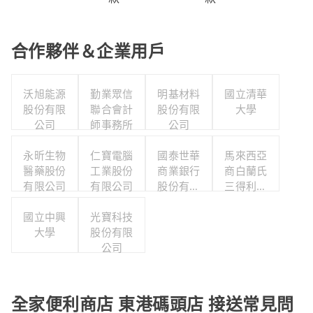
合作夥伴＆企業用戶
沃旭能源
勤業眾信
明基材料
國立清華
股份有限
聯合會計
股份有限
大學
公司
師事務所
公司
永昕生物
仁寶電腦
國泰世華
馬來西亞
醫藥股份
工業股份
商業銀行
商白蘭氏
有限公司
有限公司
股份有限
三得利股
公司
份有限公
國立中興
光寶科技
司台灣分
大學
股份有限
公司
公司
全家便利商店 東港碼頭店 接送常見問