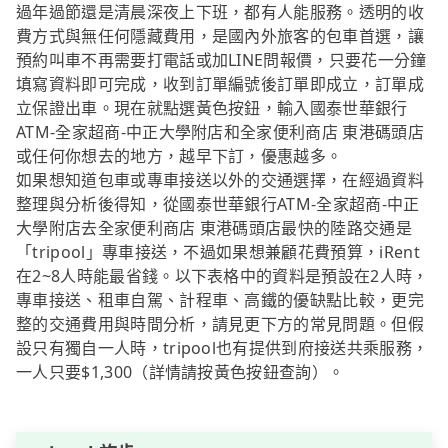
過年過節還是清晨深夜上下班，都有人能服務。透明的收
費方式與無任何隱藏費用，是國內外旅客的包車首選，讓
預約叫車不再需要打電話或加LINE問報價，只要花一分鐘
填寫資料即可完成，收到訂單編號後訂單即成立，訂單成
立保證出車。現在就點選黃色按鈕，輸入國泰世華銀行
ATM-全家超商-中正大學附店和全家便利商店 東港碼頭店
或任何你想去的地方，越早下訂，優惠越多。
如果想知道包車或專車接送以外的交通選擇，在經過資料
整理與分析後得知，從國泰世華銀行ATM-全家超商-中正
大學附店去全家便利商店 東港碼頭店最快的陸路交通是
「tripool」專車接送，不過如果想兼顧花費預算，iRent
在2~8人時能最省錢。以下表格中的資料是預設在2人時，
專車接送、租車自駕、計程車、高鐵的優缺點比較，更完
整的交通費用與時間分析，請見更下方的常見問題。但假
設只有獨自一人時，tripool也有提供到府接送共乘服務，
一人只要$1,300（詳情請按黃色按鈕查詢）。