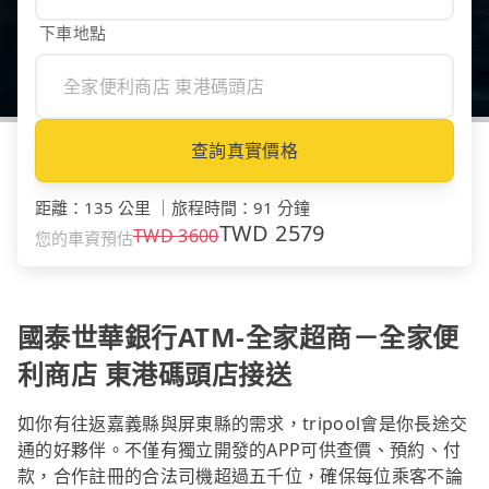
下車地點
查詢真實價格
距離
：
135 公里
｜
旅程時間
：
91 分鐘
TWD
2579
TWD
3600
您的車資預估
國泰世華銀行ATM-全家超商－全家便
利商店 東港碼頭店接送
如你有往返嘉義縣與屏東縣的需求，tripool會是你長途交
通的好夥伴。不僅有獨立開發的APP可供查價、預約、付
款，合作註冊的合法司機超過五千位，確保每位乘客不論