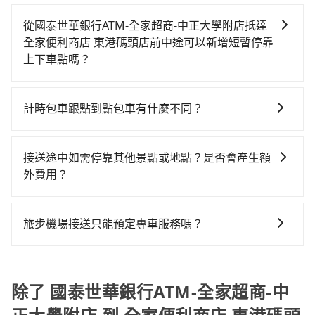
台灣法律有規定，無論年紀大小，所有乘客乘車時均需
$700。但如果你無法提前預約，或偏好臨時叫車，那要
去，但額外的汽車保險與可能的罰單都需自付。再者，
之平均每人花費為1,360元。不過嘉義縣領有合法執照的
繫好安全帶，如四歲以下或身高不足的幼童無法正常綁
注意嘉義縣僅有合法計程車約330輛，計程車密度為雙北
和運的iRent只提供最基本的車型，如Toyota Yaris、
從國泰世華銀行ATM-全家超商-中正大學附店抵達
計程車僅有300多輛，計程車的密度為雙北的0.4%，換
安全帶，則需使用嬰兒/兒童座椅或輔以增高墊。如有幼
的0.4%，也就是說要臨時叫到小黃的難度是台北或新北
Prius C、Vios這類乘坐體驗較差的車款，如果人數超過
全家便利商店 東港碼頭店前中途可以新增短暫停靠
句話說，臨時要叫小黃的難度是雙北大城市的200倍。縱
童同行，在預訂tripool的寶貝車時，可以直接在網站勾
的200倍之多。如果當天或隔天也要原路返回，全家便利
四位，更是沒有較大的七人座或九人座可供選擇，而且
上下車點嗎？
使幸運攔到一輛小黃了，嘉義縣少部分小黃司機不按表
選租用適合1~4歲的兒童汽車座椅或4歲以上的增高墊，
商店 東港碼頭店所在的屏東縣的計程車更難叫，，建議
無人租車最令人詬病的就是車況，打開車門才發現仍有
收費，看乘客是外地人便漫天喊價或恣意繞路。但如果
tripool有提供多點上下車接送服務，線上預約從國泰世
如有新生兒需要0~1歲的嬰兒後向汽座，可先向客服人員
事先做好規劃。再加上嘉義縣有些計程車司機不按錶計
上一組乘客遺留的垃圾或者撞凹的車門仍未被修理，每
全程使用tripool並到府專車接送，則每人平均花費約
華銀行ATM-全家超商-中正大學附店前往全家便利商店
確認庫存再行租用，每個300元。當然，更鼓勵父母自行
費，約有47%會採現場議價，建議最好先上網預約，以
計時包車跟點到點包車有什麼不同？
一次租車都好像在開樂透一樣。另外，偶爾也會遇到明
1,290元，費時1小時31分鐘。選擇搭乘高鐵而不預約包
東港碼頭店的途中可備註加點。每個加點位置，前後額
攜帶汽車座椅，不僅家中小寶貝坐的舒適習慣。
免當場被坑受騙。綜合以上，無論在價格或服務品質
明已經預約了時間但上一位用戶卻遲遲尚未歸還，又或
車，不僅每人至少額外負擔70元車資，而且更會額外浪
計時包車和點到點包車都是包車服務的形式，但有一些
外里程數5公里內加收200元。雖然可能有些路線完全順
上，tripool都是你從國泰世華銀行ATM-全家超商-中正
者要還車時卻偏偏找不到停車位，對於急著用車或者要
費47分鐘在轉乘與等車上，現在還不馬上來預約
不同之處： 計時包車：計時包車是按照用車時間來計
路，但是司機多點停靠就會有額外的等待時間，收取額
接送途中如需停靠其他景點或地點？是否會產生額
大學附店到全家便利商店 東港碼頭店的最佳選擇。
載其他乘客的人來說就有不小的風險。最後，雖然路邊
tripool！如果你是獨自一人乘車，也可參考tripool的拼
費，通常以每小時為單位，客戶可以根據自己的需要預
外費用是必要的補償。
外費用？
隨租隨還看似方便，但實際使用時還是有其區域的限
車共乘服務，最多可再節省50%的交通費用。
定一定時間的包車服務。這種服務適用於需要在城市內
制，實際可停靠的地點與你的上下車地點仍有段距離，
當您預約旅步的「單程專車」，如果需要在途中加點停
多個地點間來回穿梭的客戶，例如市區觀光、商務差旅
在遇到下雨天或者載行李時，就顯得非常不便。
靠，您可以參考我們的「加點服務」，每個點距離在 5
等。 點到點包車：點到點包車是按照里程和目的地來計
旅步機場接送只能預定專車服務嗎？
公里內，需額外支付 200 元，且每個點最多停留 5 分
費，客戶可以預先告知出發地點A到目的地B，會根據路
旅步除了提供專車服務外，還有新推出保證出車的機場
鐘。加點費用可以在乘車當天下車前給司機現付。如果
線和里程來計算費用。這種服務通常適用於單程或從一
共乘服務。共乘服務讓乘客可以與其他人分攤費用，享
您選擇「計時包車」，中途需要加點停靠，則不需要額
個城市到另一個城市的長途包車。
受更實惠的價格，一樣可享受到府接送的便利。
除了 國泰世華銀行ATM-全家超商-中
外支付費用。