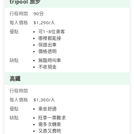
tripool 旅步
行程時間
90分
每人價格
$1,290/人
優點
可1~8位乘客
哪裡都能接
保證出車
價格透明
缺點
無臨時叫車
不收現金
高鐵
行程時間
每人價格
$1,360/人
優點
乘坐舒適
缺點
旺季一票難求
需多次轉乘
又貴又費時