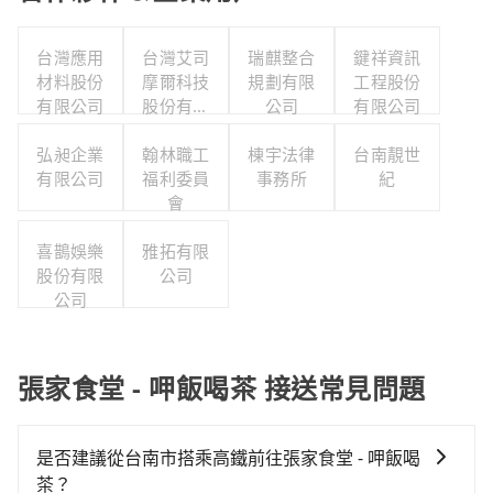
台灣應用
台灣艾司
瑞麒整合
鍵祥資訊
材料股份
摩爾科技
規劃有限
工程股份
有限公司
股份有限
公司
有限公司
公司
弘昶企業
翰林職工
棟宇法律
台南靚世
有限公司
福利委員
事務所
紀
會
喜鵲娛樂
雅拓有限
股份有限
公司
公司
張家食堂 - 呷飯喝茶 接送常見問題
是否建議從台南市搭乘高鐵前往張家食堂 - 呷飯喝
茶？