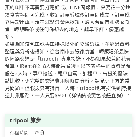
費方式與無任何隱藏費用，是國內外旅客的包車首選，讓
預約叫車不再需要打電話或加LINE問報價，只要花一分鐘
填寫資料即可完成，收到訂單編號後訂單即成立，訂單成
立保證出車。現在就點選黃色按鈕，輸入台南市和張家食
堂 - 呷飯喝茶或任何你想去的地方，越早下訂，優惠越
多。
如果想知道包車或專車接送以外的交通選擇，在經過資料
整理與分析後得知，從台南市去張家食堂 - 呷飯喝茶最快
的陸路交通是「tripool」專車接送，不過如果想兼顧花費
預算，iRent在2~8人時能最省錢。以下表格中的資料是預
設在2人時，專車接送、租車自駕、計程車、高鐵的優缺
點比較，更完整的交通費用與時間分析，請見更下方的常
見問題。但假設只有獨自一人時，tripool也有提供到府接
送共乘服務，一人只要$900（詳情請按黃色按鈕查詢）。
tripool 旅步
行程時間
75分