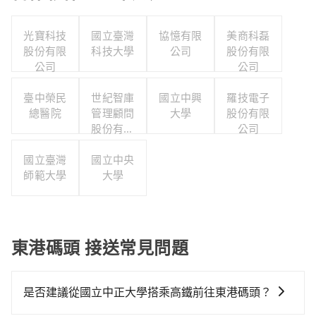
光寶科技
國立臺灣
協憶有限
美商科磊
股份有限
科技大學
公司
股份有限
公司
公司
臺中榮民
世紀智庫
國立中興
羅技電子
總醫院
管理顧問
大學
股份有限
股份有限
公司
公司
國立臺灣
國立中央
師範大學
大學
東港碼頭 接送常見問題
是否建議從國立中正大學搭乘高鐵前往東港碼頭？