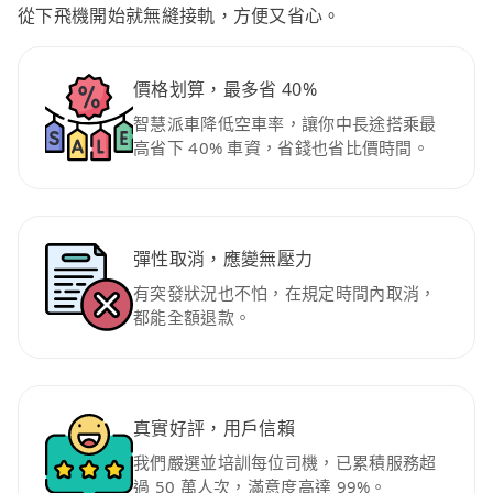
從下飛機開始就無縫接軌，方便又省心。
價格划算，最多省 40%
智慧派車降低空車率，讓你中長途搭乘最
高省下 40% 車資，省錢也省比價時間。
彈性取消，應變無壓力
有突發狀況也不怕，在規定時間內取消，
都能全額退款。
真實好評，用戶信賴
我們嚴選並培訓每位司機，已累積服務超
過 50 萬人次，滿意度高達 99%。