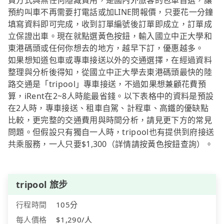
費方式與無任何隱藏費用，是國內外旅客的包車首選，讓
預約叫車不再需要打電話或加LINE問報價，只要花一分鐘
填寫資料即可完成，收到訂單編號後訂單即成立，訂單成
立保證出車。現在就點選黃色按鈕，輸入國立中正大學和
東港碼頭或任何你想去的地方，越早下訂，優惠越多。
如果想知道包車或專車接送以外的交通選擇，在經過資料
整理與分析後得知，從國立中正大學去東港碼頭最快的陸
路交通是「tripool」專車接送，不過如果想兼顧花費預
算，iRent在2~8人時能最省錢。以下表格中的資料是預設
在2人時，專車接送、租車自駕、計程車、高鐵的優缺點
比較，更完整的交通費用與時間分析，請見更下方的常見
問題。但假設只有獨自一人時，tripool也有提供到府接送
共乘服務，一人只要$1,300（詳情請按黃色按鈕查詢）。
tripool 旅步
行程時間
105分
每人價格
$1,290/人