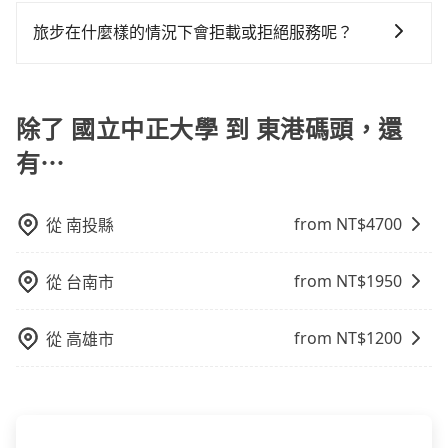
可以的！tripool 旅步全年無休並提供深夜接送服務。
做額外折扣，但如果手上有優惠代碼，歡迎直接使用，
tripool都是你從國立中正大學到東港碼頭的最佳選擇。
還，又或者要還車時卻偏偏找不到停車位，對於急著用
更會額外浪費32分鐘在轉乘與等車上，現在還不馬上來
不限單程或來回。
旅步在什麼樣的情況下會拒載或拒絕服務呢？
車或者要載其他乘客的人來說就有不小的風險。最後，
預約tripool！如果你是獨自一人乘車，也可參考tripool
雖然路邊隨租隨還看似方便，但實際使用時還是有其區
的拼車共乘服務，最多可再節省50%的交通費用。
當您使用 tripool 旅步乘車日期當天，若發生以下 3 項
域的限制，實際可停靠的地點與你的上下車地點仍有段
原因，司機有權拒絕服務： 1) 當日搭車人數或行李超過
距離，在遇到下雨天或者載行李時，就顯得非常不便。
訂購時填寫的數量。請務必確實填寫當日實際攜帶的行
除了 國立中正大學 到 東港碼頭，還
李及乘坐的總人數，包含成人及兒童／嬰幼兒。 2) 孩童
有⋯
同行，卻無自備或加購兒童座椅。提醒您，為了保護孩
童的安全，依道路交通安全規則規定，四歲以下的孩童
必須乘坐兒童座椅。 3) 搭乘寵物友善專車卻沒有裝籠。
from NT$
4700
從
南投縣
避免影響行車安全，請您務將寵物置入提籠或提袋內。
from NT$
1950
從
台南市
from NT$
1200
從
高雄市