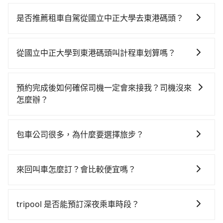
若要從國立中正大學搭高鐵前往東港碼頭，高鐵較貴、
費時，且難叫計程車前往高鐵站！從最早06:59一直到
是否推薦租車自駕從國立中正大學去東港碼頭？
23:30，嘉義-左營一天最多有60班次高鐵可搭乘。假設
如果你有台灣駕照且對自己駕駛技術有信心，且在車上
從國立中正大學 (嘉義縣民雄鄉) 前往最靠近的嘉義高鐵
時不需要閉目養神（因為要自己開車），最重要的是你
站，叫一輛計程車花費約500元、車程約24分鐘。抵達
從國立中正大學到東港碼頭叫計程車划算嗎？
當天就要來回，那在嘉義路邊可隨租隨借的iRent應該是
高鐵站後，步行進站、現場購票並於月台排隊的時間約
如選擇小黃直達，在嘉義可以透過app叫車的有55688台
你最便宜選擇。註冊完iRent的app後，可以每小時
15分鐘，再乘坐29~31分鐘（平均30分）的高鐵從嘉義
灣大車隊，如果在路邊攔不到車，也可考慮打電話至國
$115~205承租小轎車，每公里再額外加收$3.2，從國立
站前往左營高鐵站，每人票價410元，再用10分鐘出
預約完成後如何確保司機一定會來接我？司機沒來
立中正大學附近的計程車隊，如義興計程車、嘉義計程
中正大學到東港碼頭的花費預估為$1,950~2,500（金額
站、等待車站前排班的計程車，搭上小黃後約花59分
怎麼辦？
車、嘉義德華安順聯合車隊等叫車看看。依照里程跳錶
差異來自於平假日、車款差異、抵達目的地後多久原路
鐘、車費1,400元後，抵達東港碼頭 (屏東縣東港鎮) 的目
只要完成預約並付款完成，訂單就成立，tripool也保證
計算，價格約為2,955~3,500元間，但如改預約tripool
返回），雖已將eTag和可能的每小時40元路邊停車費用
的地。全程加上轉車時間共2小時18分鐘，假設2位同
派車。在出發前一天晚上八點時，會透過電子郵件與簡
可省高達$900。但如果你無法提前預約，或偏好臨時叫
預估進去，但額外的汽車保險與可能的罰單都需自付。
包車公司很多，為什麼要選擇旅步？
行，高鐵加轉乘之平均每人花費為1,360元。不過嘉義縣
訊提供司機的姓名、電話、車牌、車型等資訊，如在約
車，那要注意嘉義縣僅有合法計程車約330輛，計程車密
再者，和運的iRent只提供最基本的車型，如Toyota
領有合法執照的計程車僅有300多輛，計程車的密度為雙
旅步非常重視司機的審查和車輛的維護，我們的價格政
定好的時間與上車地點沒有看到司機，可主動電話聯
度為雙北的0.4%，也就是說要臨時叫到小黃的難度是台
Yaris、Prius C、Vios這類乘坐體驗較差的車款，如果人
北的0.4%，換句話說，臨時要叫小黃的難度是雙北大城
策也是完全透明的，不會有任何隱藏費用。此外，我們
繫，可能原本約定的地點不適合暫停而改停靠在附近的
北或新北的200倍之多。如果當天或隔天也要原路返回，
來回叫車怎麼訂？會比較便宜嗎？
數超過四位，更是沒有較大的七人座或九人座可供選
市的200倍。縱使幸運攔到一輛小黃了，嘉義縣少部分小
提供更彈性的取消訂單規定，並致力於提供高品質的包
位置。但如果遇到車輛故障或者前一趟車嚴重耽誤，
東港碼頭所在的屏東縣的計程車更難叫，，建議事先做
擇，而且無人租車最令人詬病的就是車況，打開車門才
黃司機不按表收費，看乘客是外地人便漫天喊價或恣意
為了乘客未來可能的訂單修改或取消，每筆訂單只含一
車服務。選擇旅步絕對是明智的選擇之一。
tripool會盡快改派以減少乘客等待的時間。
好規劃。再加上嘉義縣有些計程車司機不按錶計費，約
發現仍有上一組乘客遺留的垃圾或者撞凹的車門仍未被
繞路。但如果全程使用tripool並到府專車接送，則每人
趟車的資訊，所以如果需要來回叫車，請分兩筆訂單預
tripool 是否能預訂深夜乘車時段？
有47%會採現場議價，建議最好先上網預約，以免當場
修理，每一次租車都好像在開樂透一樣。另外，偶爾也
平均花費約1,290元，費時1小時46分鐘。選擇搭乘高鐵
定。至於價格已經市場最優惠，並無特別針對來回車趟
被坑受騙。綜合以上，無論在價格或服務品質上，
會遇到明明已經預約了時間但上一位用戶卻遲遲尚未歸
而不預約包車，不僅每人至少額外負擔70元車資，而且