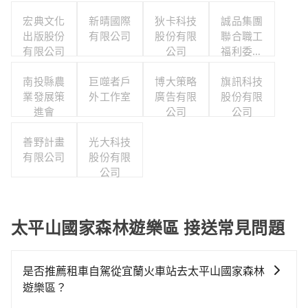
宏典文化
新晴國際
狄卡科技
誠品集團
出版股份
有限公司
股份有限
聯合職工
有限公司
公司
福利委員
會
南投縣農
巨噬者戶
博大策略
旗訊科技
業發展策
外工作室
廣告有限
股份有限
進會
公司
公司
善野計畫
光大科技
有限公司
股份有限
公司
太平山國家森林遊樂區 接送常見問題
是否推薦租車自駕從宜蘭火車站去太平山國家森林
遊樂區？