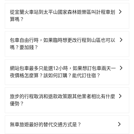
如果你有台灣駕照且對自己駕駛技術有信心，且需要絕
對的時間彈性，最重要的是你當天就要來回，那在宜蘭
從宜蘭火車站到太平山國家森林遊樂區叫計程車划
路邊可隨租隨借的iRent應該是你最便宜選擇。註冊完
算嗎？
iRent的app後，可以每小時$115~205承租小轎車，每
如選擇小黃直達，在宜蘭可以透過app叫車的有55688台
公里再額外加收$3.2，從宜蘭火車站到太平山國家森林
灣大車隊、Uber、Line Taxi、Yoxi等，如果在路邊攔不
遊樂區的花費預估為$550~1,050（金額差異來自於平假
包車自由行時，如果臨時想更改行程到山區也可以
到車，也可考慮打電話至宜蘭火車站附近的計程車隊，
日、車款差異、抵達目的地後多久原路返回），雖已將
嗎？要加錢？
如聖美計程車、海山計程車、海山計程汽車行等叫車看
每小時40元路邊停車費用預估進去，但額外的汽車保險
可以的，當您的旅程需要穿越山區或是高海拔地區時，
看。依照里程跳錶計算，價格約為490~700元間。不過
與可能的罰單都需自付。再者，和運的iRent只提供最基
旅步可能會根據行經的路線是否超過海拔1500公尺來進
宜蘭縣僅有合法計程車約750輛，計程車密度為雙北的
本的車型，如Toyota Yaris、Prius C、Vios這類乘坐體
網站包車最多只能選12小時，如果想訂包車兩天一
行額外的費用收取。但是，這些費用會在您下訂單後、
0.9%，也就是說要臨時叫到小黃的難度是台北或新北的
驗較差的車款，如果人數超過四位，更是沒有較大的七
夜價格怎麼算？該如何訂購？能代訂住宿？
出發前先與您進行確認，確保您明確知道所有的費用。
100倍之多。再加上宜蘭縣有些計程車司機不按錶計費，
人座或九人座可供選擇，而且無人租車最令人詬病的就
旅步的包車服務是以一天一張訂單的方式計算，如果您
我們會透過Email的方式向您說明收費細節，讓您能更放
約有47%會採現場議價，建議最好先上網預約，以免當
是車況，打開車門才發現仍有上一組乘客遺留的垃圾或
需要連續兩天的包車服務，可以在官網上分開預定兩天
心地享受旅步為您提供的服務。
場被坑受騙。雖然宜蘭火車站到太平山國家森林遊樂區
旅步的行程取消和退款政策跟其他業者相比有什麼
者撞凹的車門仍未被修理，每一次租車都好像在開樂透
的行程。另外，目前旅步只提供接送服務，暫不提供代
的跳表小黃可能較為便宜，但仍有臨時攔不到車以及計
優勢？
一樣。另外，偶爾也會遇到明明已經預約了時間但上一
訂住宿服務。
程車司機不跳錶計費的風險，如你們人數在五人以上，
位用戶卻遲遲尚未歸還，又或者要還車時卻偏偏找不到
當您需要取消旅行行程時，旅步提供比其他業者更具彈
分坐兩台計程車就不太方便，反而能事先預約且品質穩
停車位，對於急著用車或者要載其他乘客的人來說就有
性的取消政策，以給予乘客更多的保障和方便。只需在
無車旅遊最好的替代交通方式是？
定的tripool，可能更適合你。
不小的風險。最後，雖然路邊隨租隨還看似方便，但實
用車前一天的凌晨六點前完成取消訂單作業，旅步就承
際使用時還是有其區域的限制，實際可停靠的地點與你