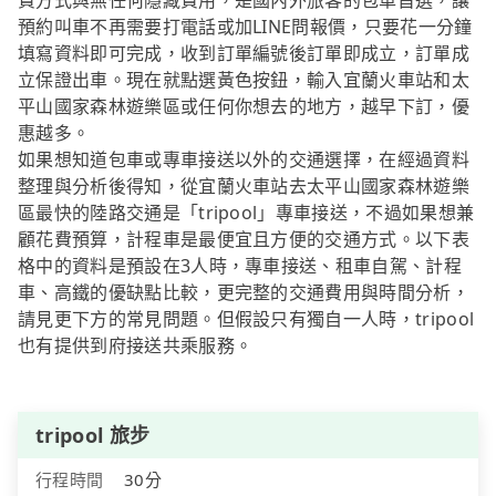
費方式與無任何隱藏費用，是國內外旅客的包車首選，讓
預約叫車不再需要打電話或加LINE問報價，只要花一分鐘
填寫資料即可完成，收到訂單編號後訂單即成立，訂單成
立保證出車。現在就點選黃色按鈕，輸入宜蘭火車站和太
平山國家森林遊樂區或任何你想去的地方，越早下訂，優
惠越多。
如果想知道包車或專車接送以外的交通選擇，在經過資料
整理與分析後得知，從宜蘭火車站去太平山國家森林遊樂
區最快的陸路交通是「tripool」專車接送，不過如果想兼
顧花費預算，計程車是最便宜且方便的交通方式。以下表
格中的資料是預設在3人時，專車接送、租車自駕、計程
車、高鐵的優缺點比較，更完整的交通費用與時間分析，
請見更下方的常見問題。但假設只有獨自一人時，tripool
也有提供到府接送共乘服務。
tripool 旅步
行程時間
30分