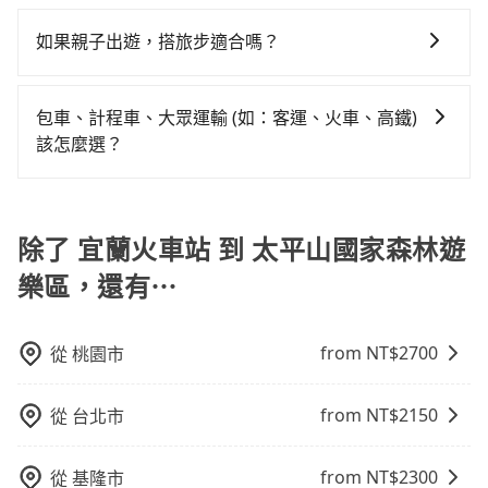
如果您沒有車，想要出門旅遊，最好的替代交通方式要
諾會無條件全額退款，讓乘客感到安心之餘，降低風險
的上下車地點仍有段距離，在遇到下雨天或者載行李
看您旅遊的目的地而定。您可以善用大眾運輸，例如：
的同時也確保乘客的權益。
如果親子出遊，搭旅步適合嗎？
時，就顯得非常不便。
公車、捷運、客運等，或者考慮租車。如果您想要更便
適合的，另外旅步也特別為您心愛的寶貝準備了兒童座
利的出行方式，您也可以選擇使用像是旅步提供的包車
椅及兒童用增高墊供您選購(租借300元/個)，讓您和孩子
服務，由專人到府接送，讓您更加輕鬆自在。
包車、計程車、大眾運輸 (如：客運、火車、高鐵)
出遊時安全更有保障。
該怎麼選？
在選擇交通方式時，您可依下列建議的考慮因素做選
擇： 預算：不同交通工具價格不同，可先確定您的預
算。計程車最貴，而大眾運輸通常較便宜。 行程：需多
除了 宜蘭火車站 到 太平山國家森林遊
點停留的行程建議可選可客製化行程的包車，如果時間
樂區，還有⋯
比較寬鬆且不介意耗時轉乘可選大眾運輸或較貴的計程
車。 旅行人數：人數多時包車較方便舒適且每個人攤提
下來的車資也比較便宜，人數少可搭乘大眾運輸或計程
from NT$
2700
從
桃園市
車。 時間：需在特定時間到達目的地可選包車或計程
車，不趕時間即可選用大眾運輸。 便利性：需要便利性
from NT$
2150
從
台北市
和方便性可選包車和計程車，喜歡探險和體驗當地文化
則可搭乘大眾運輸。
from NT$
2300
從
基隆市