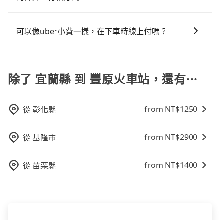
在轉乘與等車上，現在還不馬上來預約tripool！如果你
小型車，(二) 大型客車，(三) 計程車，(四) 駕駛或乘客持
報帳打統編，在結帳時可以受理，並於乘車後一週內寄
車位，對於急著用車或者要載其他乘客的人來說就有不
僅有兩位乘車，也可參考tripool的拼車共乘服務，最多
旅步的包車服務可以根據您的需求安排用車，若超過預
有身心障礙證明、記者證或「高速公路高乘載管制」通
出電子收據。
小的風險。最後，雖然路邊隨租隨還看似方便，但實際
可再節省50%的交通費用。
定的用車時間，每小時會加收1000元的費用；若超過預
行證之小型車。如果您的出行路線會經過高乘載管制時
可以像uber小費一樣，在下車時線上付嗎？
使用時還是有其區域的限制，實際可停靠的地點與你的
定的里程數，每10公里加收150元的費用。這些額外費
段和路段，建議最好配合至少兩名以上乘客。
上下車地點仍有段距離，在遇到下雨天或者載行李時，
因為旅步車資是採預定時即時付款，所以小費的部份，
用可以在下車前付現給司機。
就顯得非常不便。
可以在下車前用現金支付給司機就可以了。
除了 宜蘭縣 到 豐原火車站，還有⋯
from NT$
1250
從
彰化縣
from NT$
2900
從
基隆市
from NT$
1400
從
苗栗縣