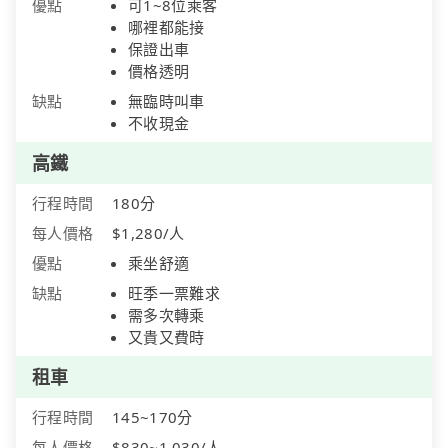
優點
可1~8位乘客
哪裡都能接
保證出車
價格透明
缺點
無臨時叫車
不收現金
高鐵
行程時間
180分
每人價格
$1,280/人
優點
乘坐舒適
缺點
旺季一票難求
需多次轉乘
又貴又費時
租車
行程時間
145~170分
每人價格
$830~1,030/人