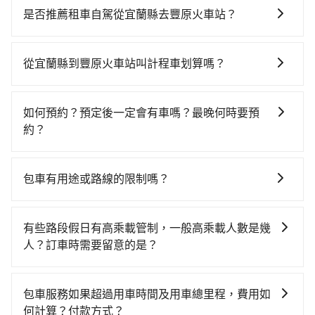
時，且難叫計程車前往高鐵站！從最早06:15一直到
是否推薦租車自駕從宜蘭縣去豐原火車站？
22:50，南港-台中一天最多有101班次高鐵可搭乘。假設
如果你有台灣駕照且對自己駕駛技術有信心，且在車上
從宜蘭縣礁溪鄉前往最靠近的南港高鐵站，叫一輛計程
時不需要閉目養神（因為要自己開車），最重要的是你
車花費約900元、車程約50分鐘。抵達高鐵站後，步行
從宜蘭縣到豐原火車站叫計程車划算嗎？
當天就要來回，那在宜蘭路邊可隨租隨借的iRent應該是
進站、現場購票並於月台排隊的時間約20分鐘，再乘坐
如選擇小黃直達，在宜蘭可以透過app叫車的有55688台
你最便宜選擇。註冊完iRent的app後，可以每小時
58~77分鐘（平均68分）的高鐵從南港站前往台中高鐵
灣大車隊、Uber、Line Taxi、Yoxi等，如果在路邊攔不
$115~205承租小轎車，每公里再額外加收$3.2，從宜蘭
站，每人票價750元，再用10分鐘出站、等待車站前排
如何預約？預定後一定會有車嗎？最晚何時要預
到車，也可考慮打電話至附近的計程車隊，如三全計程
縣（礁溪鄉）到豐原火車站的花費預估為
班的計程車，搭上小黃後約花35分鐘、車費700元後，
約？
汽車行、三全計程車、昌鏋計程車等叫車看看。依照里
$2,500~3,100（金額差異來自於平假日、車款差異、抵
抵達豐原火車站 (台中市豐原區) 的目的地。全程加上轉
如要預約從宜蘭縣前往豐原火車站的專車接送服務，可
程跳錶計算，價格約為3,910~4,700元間，但如改預約
達目的地後多久原路返回），雖已將eTag和可能的每小
車時間共3小時，假設3位同行，高鐵加轉乘之平均每人
直接線上輸入上下車地點或地址，三秒內即可查到真實
tripool可省高達$1,200。但如果你無法提前預約，或偏
時40元路邊停車費用預估進去，但額外的汽車保險與可
包車有用途或路線的限制嗎？
花費為1,280元。不過宜蘭縣領有合法執照的計程車僅有
價格，照著步驟填寫完乘客資料與線上刷卡，訂單即成
好臨時叫車，那要注意宜蘭縣僅有合法計程車約750輛，
能的罰單都需自付。再者，和運的iRent只提供最基本的
700多輛，計程車的密度為雙北的0.9%，換句話說，臨
不管是從宜蘭縣前往豐原火車站或是全台灣任何地方，
立。在拿到訂單編號後，隨即會在手機上收到簡訊以及
計程車密度為雙北的0.9%，也就是說要臨時叫到小黃的
車型，如Toyota Yaris、Prius C、Vios這類乘坐體驗較
時要叫小黃的難度是雙北大城市的100倍。縱使幸運攔到
只要是長途交通且途中遵守台灣法律，無論是清明掃
電子郵件確認信，如此就完成預約了，而司機與車輛的
難度是台北或新北的100倍之多。再加上宜蘭縣有些計程
有些路段假日有高乘載管制，一般高乘載人數是幾
差的車款，如果人數超過四位，更是沒有較大的七人座
一輛小黃了，宜蘭縣少部分小黃司機不按表收費，看乘
墓、包車旅遊、參加喜宴/喪禮、就醫回診、登山露營、
詳細資料，將於乘車前一晚八點透過SMS和EMAIL提
車司機不按錶計費，約有47%會採現場議價，建議最好
人？訂車時需要留意的是？
或九人座可供選擇，而且無人租車最令人詬病的就是車
客是外地人便漫天喊價或恣意繞路。但如果全程使用
學生搬家、投票返鄉、商務出差、貴賓來訪、寵物檢
供。一旦付款完畢，tripool保證出車。一般建議出發前
先上網預約，以免當場被坑受騙。綜合以上，無論在價
況，打開車門才發現仍有上一組乘客遺留的垃圾或者撞
tripool並到府專車接送，則每人平均花費約1,160元，
當某些特定路段塞車情況嚴重時，為了維持交通秩序和
疫、預約叫車、機場接送、定期洗腎、包月上下班，或
一天中午以前完成預約，越早下訂價格越低價，如臨時
格或服務品質上，tripool都是你從宜蘭縣到豐原火車站
凹的車門仍未被修理，每一次租車都好像在開樂透一
費時2小時20分鐘。選擇搭乘高鐵而不預約包車，不僅每
道路安全，政府會實施高乘載管制，限制只有符合以下
者任何跨縣市接送的需求，tripool都能滿足你。乘車前
需要，前一天傍晚五點前仍會收單，最遲如當天下午過
包車服務如果超過用車時間及用車總里程，費用如
的最佳選擇。
樣。另外，偶爾也會遇到明明已經預約了時間但上一位
人至少額外負擔120元車資，而且更會額外浪費40分鐘
四種車輛可以通行：(一) 乘載3人(含駕駛和小孩)以上的
一天下午五點以前完成預約，隔天保證出車。如需公司
後乘車，四小時前仍能預約。
何計算？付款方式？
用戶卻遲遲尚未歸還，又或者要還車時卻偏偏找不到停