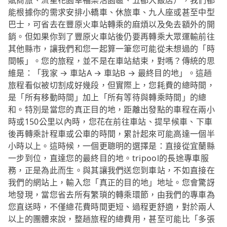
賦商旅、流星花園幸福樂活園區、五都大飯店），我們都
能根據你的需求安排小轎車、休旅車、九人座或甚至中型
巴士，可省去在豐原火車站轉乘的麻煩以及免去額外的開
銷。但如果你到了豐原火車站後仍要再轉乘大眾運輸前往
其他縣市，讓我們和您一起算一筆您可能從未想過的「時
間帳」。您的旅程，並不是在車站結束，對嗎？傳統的思
維是：「我家 → 車站A → 車站B → 最終目的地」。這趟
旅程看似被切割成好幾段，但實際上，您耗費的總時間，
是「所有移動時間」加上「所有等待與轉乘時間」的總
和。特別是當您的真正目的地，距離出發點的車程在兩小
時或150公里以內時，您花在前往車站、提早候車、下車
後再轉乘計程車或公車的時間，累計起來可能高達一個半
小時以上。這時候，一個更聰明的選擇是：直接從宜蘭縣
一步到位，直達您的最終目的地。tripool的長途專車服
務，正是為此而生。與其讓我們送您到車站，不如直接在
我們的網站上，輸入您「真正的目的地」地址。您會驚訝
地發現，當您省去所有繁瑣的轉乘環節，由我們的專車為
您直送時，不僅總花費時間更短、過程更舒適，對於兩人
以上的團體來說，整趟旅程的總費用，甚至可能比「多張