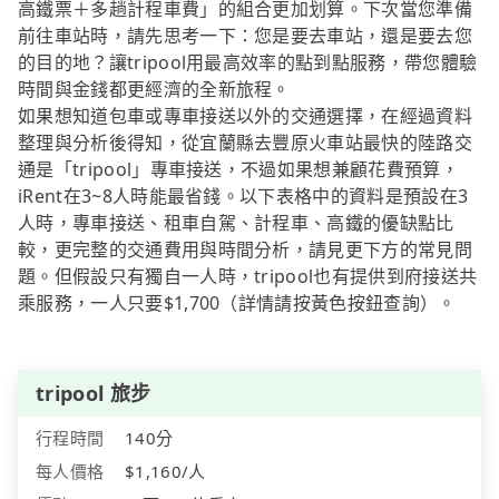
高鐵票＋多趟計程車費」的組合更加划算。下次當您準備
前往車站時，請先思考一下：您是要去車站，還是要去您
的目的地？讓tripool用最高效率的點到點服務，帶您體驗
時間與金錢都更經濟的全新旅程。
如果想知道包車或專車接送以外的交通選擇，在經過資料
整理與分析後得知，從宜蘭縣去豐原火車站最快的陸路交
通是「tripool」專車接送，不過如果想兼顧花費預算，
iRent在3~8人時能最省錢。以下表格中的資料是預設在3
人時，專車接送、租車自駕、計程車、高鐵的優缺點比
較，更完整的交通費用與時間分析，請見更下方的常見問
題。但假設只有獨自一人時，tripool也有提供到府接送共
乘服務，一人只要$1,700（詳情請按黃色按鈕查詢）。
tripool 旅步
行程時間
140分
每人價格
$1,160/人