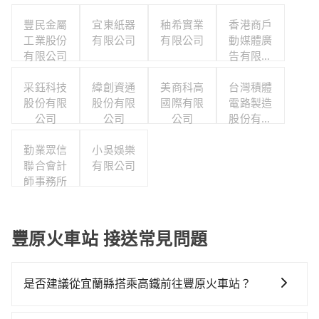
豐民金屬
宜東紙器
秞希實業
香港商戶
工業股份
有限公司
有限公司
動媒體廣
有限公司
告有限公
司台灣分
采鈺科技
緯創資通
美商科高
台灣積體
公司
股份有限
股份有限
國際有限
電路製造
公司
公司
公司
股份有限
公司
勤業眾信
小吳娛樂
聯合會計
有限公司
師事務所
豐原火車站 接送常見問題
是否建議從宜蘭縣搭乘高鐵前往豐原火車站？
若要從宜蘭縣搭高鐵前往豐原火車站，高鐵較貴、費