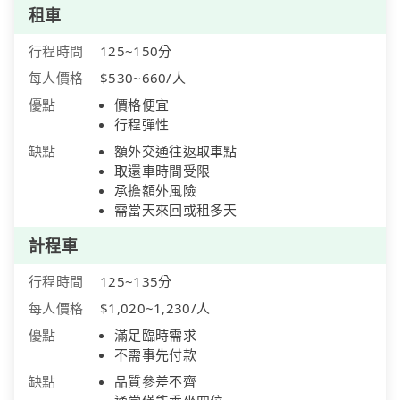
租車
行程時間
125~150分
每人價格
$530~660/人
優點
價格便宜
行程彈性
缺點
額外交通往返取車點
取還車時間受限
承擔額外風險
需當天來回或租多天
計程車
行程時間
125~135分
每人價格
$1,020~1,230/人
優點
滿足臨時需求
不需事先付款
缺點
品質參差不齊