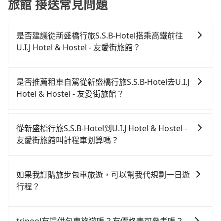
旅館 接送常見問題
是否建議從新盛橋行旅S.S.B-Hotel搭乘高鐵前往
U.I.J Hotel & Hostel - 友愛街旅館？
若要從新盛橋行旅S.S.B-Hotel搭高鐵前往U.I.J Hotel &
Hostel - 友愛街旅館，高鐵乘坐舒適、較貴、費時！從
是否推薦租車自駕從新盛橋行旅S.S.B-Hotel去U.I.J
最早06:25一直到23:07，台中-台南一天最多有74班次高
Hotel & Hostel - 友愛街旅館？
鐵可搭乘。假設從新盛橋行旅S.S.B-Hotel (台中市中區)
如果你有台灣駕照且對自己駕駛技術有信心，且在車上
前往最靠近的台中高鐵站，叫一輛計程車花費約300元、
時不需要閉目養神（因為要自己開車），最重要的是你
車程約25分鐘。抵達高鐵站後，步行進站、現場購票並
從新盛橋行旅S.S.B-Hotel到U.I.J Hotel & Hostel -
當天就要來回，那在台中路邊可隨租隨借的iRent應該是
於月台排隊的時間約20分鐘，再乘坐36~54分鐘（平均
友愛街旅館叫計程車划算嗎？
你最便宜選擇。註冊完iRent的app後，可以每小時
45分）的高鐵從台中站前往台南高鐵站，每人票價650
如選擇小黃直達，在台中可以透過app叫車的有55688台
$115~205承租小轎車，每公里再額外加收$3.2，從新盛
元，再用5分鐘出站、等待車站前排班的計程車，搭上小
灣大車隊、Uber、Line Taxi、Yoxi等，如果在路邊攔不
橋行旅S.S.B-Hotel到U.I.J Hotel & Hostel - 友愛街旅館
黃後約花33分鐘、車費300元後，抵達U.I.J Hotel &
如果我訂購旅步包車旅遊，可以幫我代規劃一日遊
到車，也可考慮打電話至新盛橋行旅S.S.B-Hotel附近的
的花費預估為$2,100~2,650（金額差異來自於平假日、
Hostel - 友愛街旅館 (台南市中西區) 的目的地。全程加
行程？
計程車隊，如金鼎順計程車、干城衛星車隊、國泰交通
車款差異、抵達目的地後多久原路返回），雖已將eTag
上轉車時間共2小時8分鐘，假設4位同行，高鐵加轉乘之
抱歉！目前旅步的包車服務只能提供交通接送服務，暫
等叫車看看。依照里程跳錶計算，價格約為4,075~4,900
和可能的每小時40元路邊停車費用預估進去，但額外的
平均每人花費為800元。不過，台中市少部分小黃司機不
時還沒有規劃行程的服務。
元間，但如改預約tripool可省高達$2,100。但如果要考