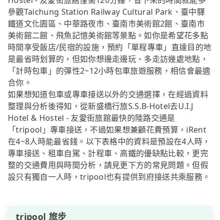
Hostel - 友愛街旅館僅需120分鐘，省下來的時間就能多
參觀Taichung Station Railway Cultural Park、臺中驛
鐵道文化園區、中華路夜市、臺南市美術館2館、臺南市
美術館二館、飛魚記憶美術館等景點。如你是希望花多點
時間享受飯店/民宿的設施，預約「單程專車」直達目的地
是最省時划算的，但如你想邊走邊玩、多走訪幾處地點，
「計時包車」的彈性2~12小時包車旅遊服務，相信會最適
合你。
如果想知道包車或專車接送以外的交通選擇，在經過資料
整理與分析後得知，從新盛橋行旅S.S.B-Hotel去U.I.J
Hotel & Hostel - 友愛街旅館最快的陸路交通是
「tripool」專車接送，不過如果想兼顧花費預算，iRent
在4~8人時能最省錢。以下表格中的資料是預設在4人時，
專車接送、租車自駕、計程車、高鐵的優缺點比較，更完
整的交通費用與時間分析，請見更下方的常見問題。但假
設只有獨自一人時，tripool也有提供到府接送共乘服務。
tripool 旅步