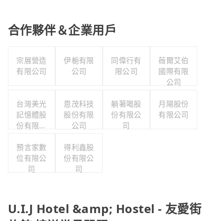
合作夥伴＆企業用戶
宗展營造
伊梔有限
同偉行有
薇爾艾伯
有限公司
公司
限公司
國際有限
公司
台灣美光
恩茂科技
躺著喝股
月陽股份
記憶體股
股份有限
份有限公
有限公司
份有限公
公司
司
司
預言家數
得利鑫股
位有限公
份有限公
司
司
U.I.J Hotel &amp; Hostel - 友愛街