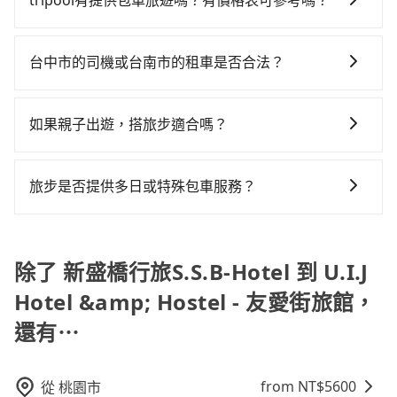
汽車保險與可能的罰單都需自付。再者，和運的iRent只
tripool有提供包車旅遊嗎？有價格表可參考嗎？
按表收費，看乘客是外地人便漫天喊價或恣意繞路。但
慮到回程，台南市僅有合法計程車約4,140輛，數量約為
提供最基本的車型，如Toyota Yaris、Prius C、Vios這
如果全程使用tripool並到府專車接送，則每人平均花費
tripool提供全台各地包括U.I.J Hotel & Hostel - 友愛街
台中市的50%、密度僅雙北的4.6%，其叫車的難度是雙
類乘坐體驗較差的車款，如果人數超過四位，更是沒有
約710元，費時1小時59分鐘。選擇搭乘高鐵而不預約包
旅館與新盛橋行旅S.S.B-Hotel的包車旅遊，從單純的單
北市的20倍。再加上台中市有些計程車司機不按錶計
台中市的司機或台南市的租車是否合法？
較大的七人座或九人座可供選擇，而且無人租車最令人
車，不僅每人至少額外負擔90元車資，而且更會額外浪
趟接送到算時間的計時包車都有，可彈性選擇2~12小時
費，約有27%會採現場議價，建議最好先上網預約，以
詬病的就是車況，打開車門才發現仍有上一組乘客遺留
費9分鐘在轉乘與等車上，現在還不馬上來預約
許多的Line群組或Facebook社團裡，有很多低價的白牌
的服務，滿足家族出遊、朋友聚會、婚喪喜慶等不同的
免當場被坑受騙。綜合以上，無論在價格或服務品質
的垃圾或者撞凹的車門仍未被修理，每一次租車都好像
tripool！如果你是三人以下要乘車，也可參考tripool的
車、私家車或野雞車在招攬生意，這不僅是違法可能被
需求。價格透明、無隱藏費用，網站試算即真實價格，
如果親子出遊，搭旅步適合嗎？
上，tripool都是你從新盛橋行旅S.S.B-Hotel到U.I.J
在開樂透一樣。另外，偶爾也會遇到明明已經預約了時
拼車共乘服務，最多可再節省50%的交通費用。
警察臨檢並趕下車，出意外後保險公司更是不會提供任
免去來回電話確認。一天包車的價格可能跟其他車隊相
Hotel & Hostel - 友愛街旅館的最佳選擇。
間但上一位用戶卻遲遲尚未歸還，又或者要還車時卻偏
適合的，另外旅步也特別為您心愛的寶貝準備了兒童座
何理賠，如果又遇到心術不正的司機，其犯罪行為可能
差無幾，但是如果只需要短時數或者單程專車服務者，
偏找不到停車位，對於急著用車或者要載其他乘客的人
椅及兒童用增高墊供您選購(租借300元/個)，讓您和孩子
都無法監控或追查。最好別為了省小錢而冒上不必要的
敢大聲說我們價格絕對最划算。網站上可直接挑選小轎
旅步是否提供多日或特殊包車服務？
來說就有不小的風險。最後，雖然路邊隨租隨還看似方
出遊時安全更有保障。
風險。而tripool雇用的司機、使用的車輛以及配合的車
車、休旅車、或九人座箱型車，如需10人以上巴士，請
便，但實際使用時還是有其區域的限制，實際可停靠的
若您有多日或特殊包車需求，您可以先來信旅步，會有
行，一定符合台灣法律規定，除了司機擁有合法的職業
來信洽詢。
地點與你的上下車地點仍有段距離，在遇到下雨天或者
專人回覆您。
駕駛執照以及良民證外，車輛一定投保最高300萬乘客
載行李時，就顯得非常不便。
除了 新盛橋行旅S.S.B-Hotel 到 U.I.J
險。最好辨別叫的車是否合法，就看車牌的開頭，只要
不是R或T開頭的車，就一定是違法。
Hotel &amp; Hostel - 友愛街旅館，
還有⋯
from NT$
5600
從
桃園市