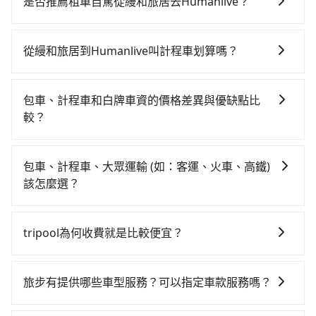
是否推薦租車自駕從縵和旅居去Humanlive？
一天最多有74班次高鐵可搭乘。假設從縵和旅居 (台中市
如果你有台灣駕照且對自己駕駛技術有信心，且在車上
中區) 前往最靠近的台中高鐵站，叫一輛計程車花費約
時不需要閉目養神（因為要自己開車），最重要的是你
300元、車程約25分鐘。抵達高鐵站後，步行進站、現
從縵和旅居到Humanlive叫計程車划算嗎？
當天就要來回，那在台中路邊可隨租隨借的iRent應該是
場購票並於月台排隊的時間約20分鐘，再乘坐36~54分
如選擇小黃直達，在台中可以透過app叫車的有55688台
你最便宜選擇。註冊完iRent的app後，可以每小時
鐘（平均45分）的高鐵從台中站前往台南高鐵站，每人
灣大車隊、Uber、Line Taxi、Yoxi等，如果在路邊攔不
$115~205承租小轎車，每公里再額外加收$3.2，從縵和
票價650元，再用5分鐘出站、等待車站前排班的計程
包車、計程車和白牌車資的價格差異與優缺點比
到車，也可考慮打電話至附近的計程車隊，如國泰交
旅居到Humanlive的花費預估為$2,100~2,650（金額差
車，搭上小黃後約花33分鐘、車費300元後，抵達
較？
通、干城衛星車隊、金鼎順計程車等叫車看看。依照里
異來自於平假日、車款差異、抵達目的地後多久原路返
Humanlive (台南市中西區) 的目的地。全程加上轉車時
包車、計程車或白牌車。主要價格差異和優缺點如下： -
程跳錶計算，價格約為4,075~4,900元間，但如改預約
回），雖已將eTag和可能的每小時40元路邊停車費用預
間共2小時8分鐘，假設4位同行，高鐵加轉乘之平均每人
包車：優點是搭乘舒適可以根據自己的需求安排時間和
tripool可省高達$2,100。但如果要考慮到回程，台南市
估進去，但額外的汽車保險與可能的罰單都需自付。再
包車、計程車、大眾運輸 (如：客運、火車、高鐵)
花費為800元。不過，台中市少部分小黃司機不按表收
地點上車較客製化。此外，司機還會提供各種旅遊建議
僅有合法計程車約4,140輛，數量約為台中市的50%、密
者，和運的iRent只提供最基本的車型，如Toyota
該怎麼選？
費，看乘客是外地人便漫天喊價或恣意繞路。但如果全
與資訊。長途接送價格比計程車車資更優惠。 - 計程
度僅雙北的4.6%，其叫車的難度是雙北市的20倍。再加
Yaris、Prius C、Vios這類乘坐體驗較差的車款，如果人
程使用tripool並到府專車接送，則每人平均花費約710
在選擇交通方式時，您可依下列建議的考慮因素做選
車：優點是24小時隨叫隨到，價格按錶計費，但若遇交
上台中市有些計程車司機不按錶計費，約有27%會採現
數超過四位，更是沒有較大的七人座或九人座可供選
元，費時1小時59分鐘。選擇搭乘高鐵而不預約包車，不
擇： 預算：不同交通工具價格不同，可先確定您的預
通塞車時亦會加收延遲費用，一般屬短程接駁為主。 -
場議價，建議最好先上網預約，以免當場被坑受騙。綜
tripool為何收費就是比較便宜？
擇，而且無人租車最令人詬病的就是車況，打開車門才
僅每人至少額外負擔90元車資，而且更會額外浪費9分鐘
算。計程車最貴，而大眾運輸通常較便宜。 行程：需多
白牌車：優點是價格相對較低，有的還可喊價。但安全
合以上，無論在價格或服務品質上，tripool都是你從縵
發現仍有上一組乘客遺留的垃圾或者撞凹的車門仍未被
在轉乘與等車上，現在還不馬上來預約tripool！如果你
對於平常就有在使用長程專車接送服務的乘客來說，第
點停留的行程建議可選可客製化行程的包車，如果時間
性和服務質量無法保障，需要自行承擔風險，遇到狀況
和旅居到Humanlive的最佳選擇。
修理，每一次租車都好像在開樂透一樣。另外，偶爾也
是三人以下要乘車，也可參考tripool的拼車共乘服務，
一次使用tripool的會擔心價格比市價便宜不少，是不是
比較寬鬆且不介意耗時轉乘可選大眾運輸或較貴的計程
事後也無法申訴退費。
旅步有提供哪些車型服務？可以指定車款服務嗎？
會遇到明明已經預約了時間但上一位用戶卻遲遲尚未歸
最多可再節省50%的交通費用。
因為司機素質比較差、車上會有煙味、或者車齡過大，
車。 旅行人數：人數多時包車較方便舒適且每個人攤提
還，又或者要還車時卻偏偏找不到停車位，對於急著用
旅步有提供小轎車、休旅車、九人座供您選擇，若您有
但事實恰恰相反。tripool不僅有嚴密的篩選機制，定期
下來的車資也比較便宜，人數少可搭乘大眾運輸或計程