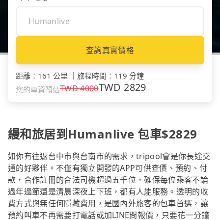
查詢真實價格
距離
：
161 公里
｜
旅程時間
：
119 分鐘
TWD
2829
TWD
4000
您的車資預估
縵和旅居到Humanlive 包車$2829
如你有往返台中市與台南市的需求，tripool會是你長途交
通的好夥伴。不僅有獨立開發的APP可供查價、預約、付
款，合作註冊的合法司機超過五千位，確保每位乘客不論
過年過節還是清晨深夜上下班，都有人能服務。透明的收
費方式與無任何隱藏費用，是國內外旅客的包車首選，讓
預約叫車不再需要打電話或加LINE問報價，只要花一分鐘