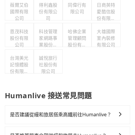
薇爾艾伯
得利鑫股
同偉行有
日商英特
國際有限
份有限公
限公司
愛酷信股
公司
司
份有限公
司台灣分
恩茂科技
科技管理
哈佛企業
大雄國際
公司
股份有限
家網路事
管理顧問
室內裝修
公司
業股份有
股份有限
有限公司
限公司
公司
台灣美光
誠悅旅行
記憶體股
社股份有
份有限公
限公司
司
Humanlive 接送常見問題
是否建議從縵和旅居搭乘高鐵前往Humanlive？
若要從縵和旅居搭高鐵前往Humanlive，高鐵乘坐舒
適、較貴、費時！從最早06:25一直到23:07，台中-台南