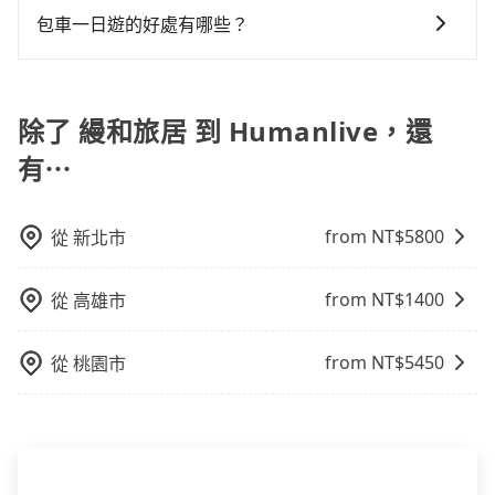
車或者要載其他乘客的人來說就有不小的風險。最後，
指定車款服務的需求，可以先將您的需先提供旅步，會
淘汰顧客評分較低的司機，且車輛均要求5年內新車，司
車。 時間：需在特定時間到達目的地可選包車或計程
包車一日遊的好處有哪些？
雖然路邊隨租隨還看似方便，但實際使用時還是有其區
有專人回覆您。
機也絕對不會在車內吸煙，於新冠肺炎期間也絕對全程
車，不趕時間即可選用大眾運輸。 便利性：需要便利性
域的限制，實際可停靠的地點與你的上下車地點仍有段
包車一日遊的好處很多，首先，包車可以依照自己的意
配戴口罩。tripool之所以能將價格壓在市價7~8折的主
和方便性可選包車和計程車，喜歡探險和體驗當地文化
距離，在遇到下雨天或者載行李時，就顯得非常不便。
願和需要來安排行程，其次，包車可以讓您更加深入地
因來自於自行研發的AI車輛調度演算法，能有效降低空
則可搭乘大眾運輸。
體驗當地文化和風土人情，此外，包車還可以省去您自
除了 縵和旅居 到 Humanlive，還
車率，也就是提高俗稱「回頭車」的比例。這不僅體現
己開車也無需擔心路線和交通的問題，更可以在舒適的
在成本的控制，更是在傳統旺季（年假、端午、中秋、
有⋯
環境中專心欣賞當地美景和文化，讓您的旅程更加輕鬆
雙十等）能用更少的司機來服務更多的旅客，意味著使
自在。
用到不熟悉的司機或者轉單給其他車行的情況比同行更
低，如此便反應在服務品質的控管會更佳。但tripool網
from NT$
5800
從
新北市
站上的價格是動態的，一般來說越早預訂價格越優，且
保證前一天中午以前均可全額取消退費，如已經決定好
from NT$
1400
從
高雄市
要從縵和旅居去Humanlive，請儘早下訂以把握最划算
的價格。
from NT$
5450
從
桃園市