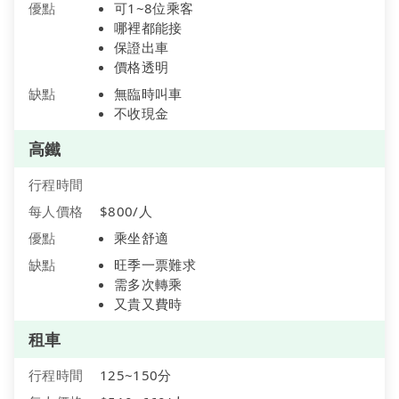
優點
可1~8位乘客
哪裡都能接
保證出車
價格透明
缺點
無臨時叫車
不收現金
高鐵
行程時間
每人價格
$800/人
優點
乘坐舒適
缺點
旺季一票難求
需多次轉乘
又貴又費時
租車
行程時間
125~150分