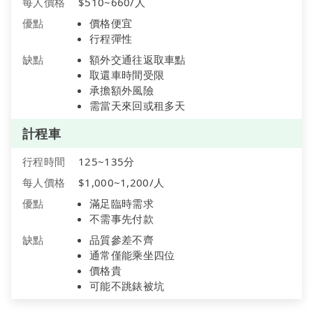
每人價格
$510~660/人
優點
價格便宜
行程彈性
缺點
額外交通往返取車點
取還車時間受限
承擔額外風險
需當天來回或租多天
計程車
行程時間
125~135分
每人價格
$1,000~1,200/人
優點
滿足臨時需求
不需事先付款
缺點
品質參差不齊
通常僅能乘坐四位
價格貴
可能不跳錶被坑