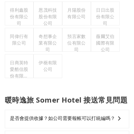
得利鑫股
恩茂科技
月陽股份
日日出股
份有限公
股份有限
有限公司
份有限公
司
公司
司
同偉行有
奇想事企
預言家數
薇爾艾伯
限公司
業有限公
位有限公
國際有限
司
司
公司
日商英特
伊梔有限
愛酷信股
公司
份有限公
司台灣分
公司
暖時逸旅 Somer Hotel 接送常見問題
是否會提供收據？如公司需要報帳可以打統編嗎？
在乘車結束後一週內，tripool都會透過第三方系統寄出