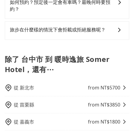
Somer Hotel (台南市中西區) 的目的地。全程加上轉車
市（中區）到暖時逸旅 Somer Hotel的花費預估為
灣大車隊、Uber、Line Taxi、Yoxi等，如果在路邊攔不
如何預約？預定後一定會有車嗎？最晚何時要預
時間共2小時8分鐘，假設4位同行，高鐵加轉乘之平均每
$2,050~2,650（金額差異來自於平假日、車款差異、抵
到車，也可考慮打電話至附近的計程車隊，如金鼎順計
約？
人花費為800元。不過，台中市少部分小黃司機不按表收
達目的地後多久原路返回），雖已將eTag和可能的每小
程車、國泰交通、干城衛星車隊等叫車看看。依照里程
費，看乘客是外地人便漫天喊價或恣意繞路。但如果全
時40元路邊停車費用預估進去，但額外的汽車保險與可
跳錶計算，價格約為4,000~4,800元間，但如改預約
如要預約從台中市前往暖時逸旅 Somer Hotel的專車接
程使用tripool並到府專車接送，則每人平均花費約710
能的罰單都需自付。再者，和運的iRent只提供最基本的
tripool可省高達$2,000。但如果要考慮到回程，台南市
送服務，可直接線上輸入上下車地點或地址，三秒內即
旅步在什麼樣的情況下會拒載或拒絕服務呢？
元，費時1小時58分鐘。選擇搭乘高鐵而不預約包車，不
車型，如Toyota Yaris、Prius C、Vios這類乘坐體驗較
僅有合法計程車約4,140輛，數量約為台中市的50%、密
可查到真實價格，照著步驟填寫完乘客資料與線上刷
僅每人至少額外負擔90元車資，而且更會額外浪費10分
差的車款，如果人數超過四位，更是沒有較大的七人座
度僅雙北的4.6%，其叫車的難度是雙北市的20倍。再加
卡，訂單即成立。在拿到訂單編號後，隨即會在手機上
當您使用 tripool 旅步乘車日期當天，若發生以下 3 項
鐘在轉乘與等車上，現在還不馬上來預約tripool！如果
或九人座可供選擇，而且無人租車最令人詬病的就是車
上台中市有些計程車司機不按錶計費，約有27%會採現
收到簡訊以及電子郵件確認信，如此就完成預約了，而
原因，司機有權拒絕服務： 1) 當日搭車人數或行李超過
你是三人以下要乘車，也可參考tripool的拼車共乘服
況，打開車門才發現仍有上一組乘客遺留的垃圾或者撞
場議價，建議最好先上網預約，以免當場被坑受騙。綜
司機與車輛的詳細資料，將於乘車前一晚八點透過SMS
訂購時填寫的數量。請務必確實填寫當日實際攜帶的行
除了 台中市 到 暖時逸旅 Somer
務，最多可再節省50%的交通費用。
凹的車門仍未被修理，每一次租車都好像在開樂透一
合以上，無論在價格或服務品質上，tripool都是你從台
和EMAIL提供。一旦付款完畢，tripool保證出車。一般
李及乘坐的總人數，包含成人及兒童／嬰幼兒。 2) 孩童
Hotel，還有⋯
樣。另外，偶爾也會遇到明明已經預約了時間但上一位
中市到暖時逸旅 Somer Hotel的最佳選擇。
建議出發前一天中午以前完成預約，越早下訂價格越低
同行，卻無自備或加購兒童座椅。提醒您，為了保護孩
用戶卻遲遲尚未歸還，又或者要還車時卻偏偏找不到停
價，如臨時需要，前一天傍晚五點前仍會收單，最遲如
童的安全，依道路交通安全規則規定，四歲以下的孩童
車位，對於急著用車或者要載其他乘客的人來說就有不
當天下午過後乘車，四小時前仍能預約。
必須乘坐兒童座椅。 3) 搭乘寵物友善專車卻沒有裝籠。
從
新北市
from NT$
5700
小的風險。最後，雖然路邊隨租隨還看似方便，但實際
避免影響行車安全，請您務將寵物置入提籠或提袋內。
使用時還是有其區域的限制，實際可停靠的地點與你的
上下車地點仍有段距離，在遇到下雨天或者載行李時，
從
苗栗縣
from NT$
3850
就顯得非常不便。
從
嘉義市
from NT$
1800