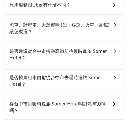
旅行業代收轉付電子收據，如果公司需要報公帳，在預
旅步服務跟Uber有什麼不同？
約付款前可以輸入公司的抬頭與統編，可向國稅局報
帳，且免加收5%稅金。在收到後，可自行列印留存或報
tripool 旅步具備以下特色： (1) 採事前預約制。 (2) 在
帳，完全符合台灣的法律規範。
中長程提供最優惠的價格。 (3) 全台服務，不分城市與郊
包車、計程車、大眾運輸 (如：客運、火車、高鐵)
區。 (4) 有較為嚴謹的乘車時間與取消政策。
該怎麼選？
在選擇交通方式時，您可依下列建議的考慮因素做選
擇： 預算：不同交通工具價格不同，可先確定您的預
是否建議從台中市搭乘高鐵前往暖時逸旅 Somer
算。計程車最貴，而大眾運輸通常較便宜。 行程：需多
Hotel？
點停留的行程建議可選可客製化行程的包車，如果時間
比較寬鬆且不介意耗時轉乘可選大眾運輸或較貴的計程
若要從台中市區搭高鐵前往暖時逸旅 Somer Hotel，高
車。 旅行人數：人數多時包車較方便舒適且每個人攤提
鐵乘坐舒適、較貴、費時！從最早06:25一直到23:07，
是否推薦租車自駕從台中市去暖時逸旅 Somer
下來的車資也比較便宜，人數少可搭乘大眾運輸或計程
台中-台南一天最多有74班次高鐵可搭乘。假設從台中市
Hotel？
車。 時間：需在特定時間到達目的地可選包車或計程
中區前往最靠近的台中高鐵站，叫一輛計程車花費約300
車，不趕時間即可選用大眾運輸。 便利性：需要便利性
元、車程約25分鐘。抵達高鐵站後，步行進站、現場購
如果你有台灣駕照且對自己駕駛技術有信心，且在車上
和方便性可選包車和計程車，喜歡探險和體驗當地文化
票並於月台排隊的時間約20分鐘，再乘坐36~54分鐘
時不需要閉目養神（因為要自己開車），最重要的是你
從台中市到暖時逸旅 Somer Hotel叫計程車划算
則可搭乘大眾運輸。
（平均45分）的高鐵從台中站前往台南高鐵站，每人票
當天就要來回，那在台中路邊可隨租隨借的iRent應該是
嗎？
價650元，再用5分鐘出站、等待車站前排班的計程車，
你最便宜選擇。註冊完iRent的app後，可以每小時
搭上小黃後約花35分鐘、車費300元後，抵達暖時逸旅
$115~205承租小轎車，每公里再額外加收$3.2，從台中
如選擇小黃直達，在台中可以透過app叫車的有55688台