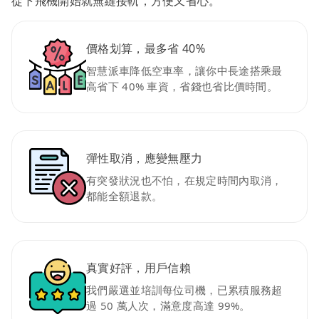
從下飛機開始就無縫接軌，方便又省心。
價格划算，最多省 40%
智慧派車降低空車率，讓你中長途搭乘最
高省下 40% 車資，省錢也省比價時間。
彈性取消，應變無壓力
有突發狀況也不怕，在規定時間內取消，
都能全額退款。
真實好評，用戶信賴
我們嚴選並培訓每位司機，已累積服務超
過 50 萬人次，滿意度高達 99%。