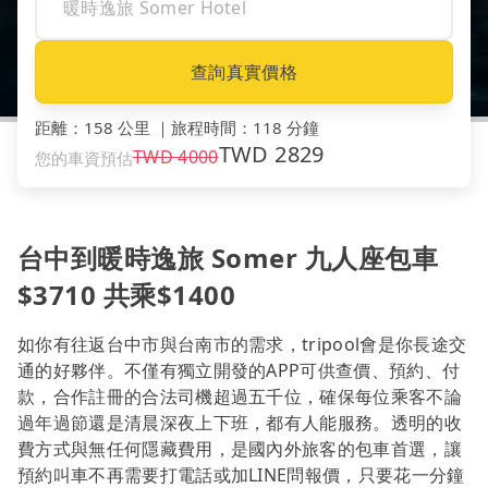
查詢真實價格
距離
：
158 公里
｜
旅程時間
：
118 分鐘
TWD
2829
TWD
4000
您的車資預估
台中到暖時逸旅 Somer 九人座包車
$3710 共乘$1400
如你有往返台中市與台南市的需求，tripool會是你長途交
通的好夥伴。不僅有獨立開發的APP可供查價、預約、付
款，合作註冊的合法司機超過五千位，確保每位乘客不論
過年過節還是清晨深夜上下班，都有人能服務。透明的收
費方式與無任何隱藏費用，是國內外旅客的包車首選，讓
預約叫車不再需要打電話或加LINE問報價，只要花一分鐘