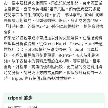
市、臺中驛鐵道文化園區、飛魚記憶美術館、台南國華街
友愛商圈、臺南市美術館2館等景點。如你是希望花多點
時間享受飯店/民宿的設施，預約「單程專車」直達目的地
是最省時划算的，但如你想邊走邊玩、多走訪幾處地點，
「計時包車」的彈性2~12小時包車旅遊服務，相信會最適
合你。
如果想知道包車或專車接送以外的交通選擇，在經過資料
整理與分析後得知，從Green Hotel - Teaway Hotel去道
達旅店 D.D Hotel最快的陸路交通是「tripool」專車接
送，不過如果想兼顧花費預算，iRent在4~8人時能最省
錢。以下表格中的資料是預設在4人時，專車接送、租車
自駕、計程車、高鐵的優缺點比較，更完整的交通費用與
時間分析，請見更下方的常見問題。但假設只有獨自一人
時，tripool也有提供到府接送共乘服務。
tripool 旅步
行程時間
120分