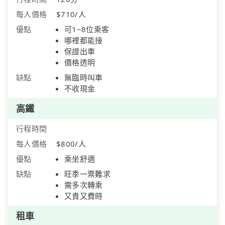
每人價格
$710/人
優點
可1~8位乘客
哪裡都能接
保證出車
價格透明
缺點
無臨時叫車
不收現金
高鐵
行程時間
每人價格
$800/人
優點
乘坐舒適
缺點
旺季一票難求
需多次轉乘
又貴又費時
租車