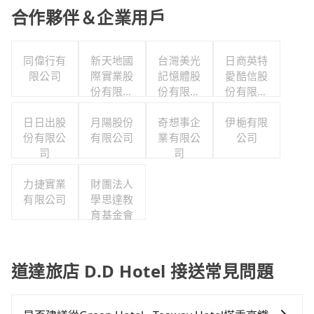
合作夥伴＆企業用戶
同偉行有
新天地國
台灣美光
日商英特
限公司
際實業股
記憶體股
愛酷信股
份有限公
份有限公
份有限公
司
司
司台灣分
日日出股
月陽股份
奇想事企
伊梔有限
公司
份有限公
有限公司
業有限公
公司
司
司
力捷實業
財團法人
有限公司
學思達教
育基金會
道達旅店 D.D Hotel 接送常見問題