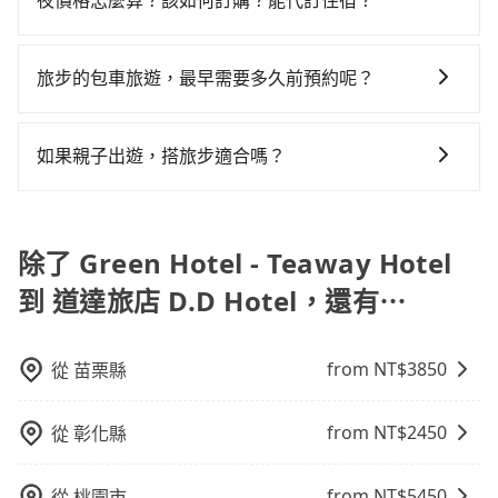
4.6%，其叫車的難度是雙北市的20倍。再加上台中市有
夜價格怎麼算？該如何訂購？能代訂住宿？
大的七人座或九人座可供選擇，而且無人租車最令人詬
人至少額外負擔90元車資，而且更會額外浪費9分鐘在轉
認是否能協助安排。
有Booking.com、Agoda.com、Hotels.com、
些計程車司機不按錶計費，約有27%會採現場議價，建
病的就是車況，打開車門才發現仍有上一組乘客遺留的
乘與等車上，現在還不馬上來預約tripool！如果你是三
旅步的包車服務是以一天一張訂單的方式計算，如果您
Expedia.com、Trip.com等。正常來說，線上刷卡付款
議最好先上網預約，以免當場被坑受騙。綜合以上，無
垃圾或者撞凹的車門仍未被修理，每一次租車都好像在
人以下要乘車，也可參考tripool的拼車共乘服務，最多
需要連續兩天的包車服務，可以在官網上分開預定兩天
完後預定就完成，事先不用電話確認空房，事後也不用
旅步的包車旅遊，最早需要多久前預約呢？
論在價格或服務品質上，tripool都是你從Green Hotel -
開樂透一樣。另外，偶爾也會遇到明明已經預約了時間
可再節省50%的交通費用。
的行程。另外，目前旅步只提供接送服務，暫不提供代
告知付款完畢，一切都能在網路上操作。但有些較冷門
Teaway Hotel到道達旅店 D.D Hotel的最佳選擇。
但上一位用戶卻遲遲尚未歸還，又或者要還車時卻偏偏
當您的行程確定後，建議盡早預訂包車服務，因為旅步
訂住宿服務。
或規模較小的飯店，有可能再多平台同時上架而發生超
找不到停車位，對於急著用車或者要載其他乘客的人來
提供早鳥優惠，您越早預訂就能享有更優惠的價格。所
如果親子出遊，搭旅步適合嗎？
賣的現象，便有可能到了現場卻沒房可住的窘境，所以
說就有不小的風險。最後，雖然路邊隨租隨還看似方
以不妨趁早訂購，享受更划算的價格。
在預定時要不選擇評分高、評論多的飯店，不然就是還
便，但實際使用時還是有其區域的限制，實際可停靠的
適合的，另外旅步也特別為您心愛的寶貝準備了兒童座
要再人工電話與飯店確認。預訂民宿方面，如不怕麻
地點與你的上下車地點仍有段距離，在遇到下雨天或者
椅及兒童用增高墊供您選購(租借300元/個)，讓您和孩子
煩，有些時候直接打電話問的價格可能比民宿訂房網來
載行李時，就顯得非常不便。
出遊時安全更有保障。
除了 Green Hotel - Teaway Hotel
得便宜，但缺點就是多數要匯款並再人工確認。假如不
介意多花一點錢省下這些瑣碎的事，台灣本土的AsiaYo
到 道達旅店 D.D Hotel，還有⋯
或者國際Airbnb都值得推薦。
from NT$
3850
從
苗栗縣
from NT$
2450
從
彰化縣
from NT$
5450
從
桃園市