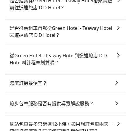
是否建議從Green Hotel - Teaway Hotel搭乘高鐵
前往道達旅店 D.D Hotel？
若要從Green Hotel - Teaway Hotel搭高鐵前往道達旅
店 D.D Hotel，高鐵乘坐舒適、較貴、費時！從最早
是否推薦租車自駕從Green Hotel - Teaway Hotel
06:25一直到23:07，台中-台南一天最多有74班次高鐵可
去道達旅店 D.D Hotel？
搭乘。假設從Green Hotel - Teaway Hotel (台中市中
如果你有台灣駕照且對自己駕駛技術有信心，且在車上
區) 前往最靠近的台中高鐵站，叫一輛計程車花費約300
時不需要閉目養神（因為要自己開車），最重要的是你
元、車程約25分鐘。抵達高鐵站後，步行進站、現場購
從Green Hotel - Teaway Hotel到道達旅店 D.D
當天就要來回，那在台中路邊可隨租隨借的iRent應該是
票並於月台排隊的時間約20分鐘，再乘坐36~54分鐘
Hotel叫計程車划算嗎？
你最便宜選擇。註冊完iRent的app後，可以每小時
（平均45分）的高鐵從台中站前往台南高鐵站，每人票
如選擇小黃直達，在台中可以透過app叫車的有55688台
$115~205承租小轎車，每公里再額外加收$3.2，從
價650元，再用5分鐘出站、等待車站前排班的計程車，
灣大車隊、Uber、Line Taxi、Yoxi等，如果在路邊攔不
Green Hotel - Teaway Hotel到道達旅店 D.D Hotel的
搭上小黃後約花33分鐘、車費300元後，抵達道達旅店
怎麼訂房最便宜？
到車，也可考慮打電話至Green Hotel - Teaway Hotel
花費預估為$2,100~2,650（金額差異來自於平假日、車
D.D Hotel (台南市中西區) 的目的地。全程加上轉車時間
現在旅客預訂飯店已經很少透過旅行社，大多是透過
附近的計程車隊，如干城衛星車隊、國泰交通、金鼎順
款差異、抵達目的地後多久原路返回），雖已將eTag和
共2小時8分鐘，假設4位同行，高鐵加轉乘之平均每人花
OTA (online travel agent) 來完成，除了可以快速依據
計程車等叫車看看。依照里程跳錶計算，價格約為
可能的每小時40元路邊停車費用預估進去，但額外的汽
旅步包車服務是否有提供導覽解說服務？
費為800元。不過，台中市少部分小黃司機不按表收費，
地區、價位、人數、特殊需求來搜尋適合的旅店與房
4,075~4,900元間，但如改預約tripool可省高達
車保險與可能的罰單都需自付。再者，和運的iRent只提
看乘客是外地人便漫天喊價或恣意繞路。但如果全程使
抱歉！目前旅步的包車服務暫無提供導覽服務，如果您
型，更重要的是通常價格是官網的6~8折，如果又有加入
$2,100。但如果要考慮到回程，台南市僅有合法計程車
供最基本的車型，如Toyota Yaris、Prius C、Vios這類
用tripool並到府專車接送，則每人平均花費約710元，
需要導覽服務，可事先透過電子郵件
會員或者使用特定的信用卡，還可以累積點數做現金回
約4,140輛，數量約為台中市的50%、密度僅雙北的
網站包車最多只能選12小時，如果想訂包車兩天一
乘坐體驗較差的車款，如果人數超過四位，更是沒有較
費時1小時59分鐘。選擇搭乘高鐵而不預約包車，不僅每
booking@tripool.app聯繫我們，將有專人協助回覆確
饋或未來換取免費的住房。台灣人常用的線上訂房平台