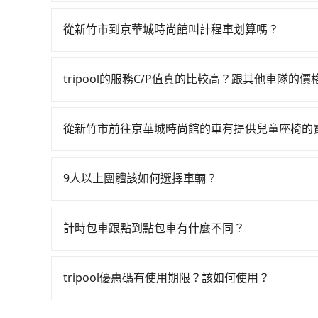
如果你有台灣駕照且對自己駕駛技術有信心，且在
的高鐵從新竹站前往台北高鐵站，每人票價290元
提供甲地乙還的iRent應該適合你。註冊完iRent的
花20分鐘、車費300元後，抵達京華城時尚館 (台
從新竹市到京華城時尚館叫計程車划算嗎？
租小轎車，每公里再額外加收$3.2，從新竹市（東區
設3位同行，高鐵加轉乘之平均每人花費為520元。但
如選擇小黃直達，在新竹可以透過app叫車的有55688台
可能的每小時40元路邊停車費用預估進去，但額外的
490元，費時1小時23分鐘。選擇搭乘高鐵而不預
到車，也可考慮打電話至附近的計程車隊，如皇家7
供最基本的車型，如Toyota Yaris、Prius 
24分鐘在轉乘與等車上，現在還不馬上來預約tripo
tripool的服務C/P值真的比較高？跟其他車隊的
錶計算，價格約為2,145~2,600元間，但如改預約t
大的七人座或九人座可供選擇，而且無人租車最令
務，最多可再節省50%的交通費用。
在服務品質許可下，乘客當然希望價格越便宜越好
上，tripool都是你從新竹市到京華城時尚館的最
圾或者撞凹的車門仍未被修理，每一次租車都好像
的台灣大車隊、大都會、LINE Taxi、Uber
一位用戶卻遲遲尚未歸還，又或者要還車時卻偏偏
從新竹市前往京華城時尚館的車有提供兒童座椅的
KKDAY、KLOOK、叫車吧等。tripool旅
不小的風險。最後，雖然路邊隨租隨還看似方便，
台灣法律有規定，無論年紀大小，所有乘客乘車時
包括新竹市去京華城時尚館），全台保證出車。由於
上下車地點仍有段距離，在遇到下雨天或者載行李
全帶，則需使用嬰兒/兒童座椅或輔以增高墊。如有幼
務，是絕大多數乘客出行的最佳選擇。
9人以上團體該如何選擇車輛？
租用適合1~4歲的兒童汽車座椅或4歲以上的增高
在Line群組或Facebook社團裡，有司機標榜
認庫存再行租用，每個300元。當然，更鼓勵父母
客車最多座位數量就是9人，如扣掉司機就只能乘坐
計時包車跟點到點包車有什麼不同？
型巴士或大型遊覽車。非法改裝的車輛，不僅與車
計時包車和點到點包車都是包車服務的形式，但有
車終止行程事小，如果發生意外，保險公司可不予
通常以每小時為單位，客戶可以根據自己的需要預
上。通常人數沒有超過10位，建議預約一台九人座
tripool優惠碼有使用期限？該如何使用？
點間來回穿梭的客戶，例如市區觀光、商務差旅等
比較方便。但也有例外，比方說有些山區或路段是
旅步提供來回訂單95折優惠碼，使用期限為24小
可以預先告知出發地點A到目的地B，會根據路線