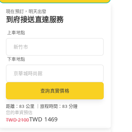
現在預訂，明天出發
到府接送直達服務
上車地點
下車地點
查詢真實價格
距離
：
83 公里
｜
旅程時間
：
83 分鐘
您的車資預估
TWD
1469
TWD
2100