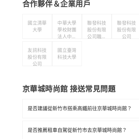
合作夥伴＆企業用戶
國立清華
中華大學
聯發科技
聯發科技
大學
學校財團
股份有限
股份有限
法人中華
公司職工
公司
大學
福利委員
友訊科技
國立臺灣
會
股份有限
科技大學
公司
京華城時尚館 接送常見問題
是否建議從新竹市搭乘高鐵前往京華城時尚館？
若要從新竹市區搭高鐵前往京華城時尚館，高鐵較貴、費
一天最多有63班次高鐵可搭乘。假設從新竹市東區
是否推薦租車自駕從新竹市去京華城時尚館？
約30分鐘。抵達高鐵站後，步行進站、現場購票並於