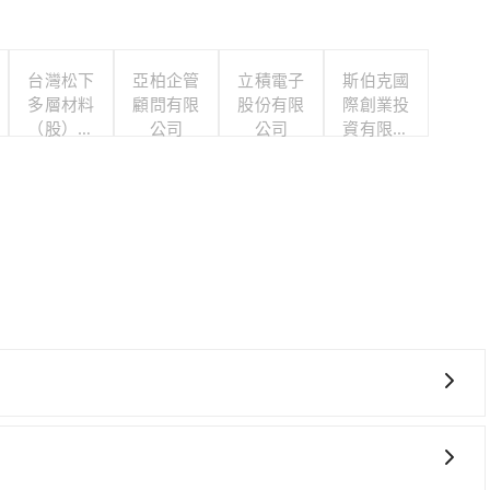
台灣松下
亞柏企管
立積電子
斯伯克國
多層材料
顧問有限
股份有限
際創業投
（股）公
公司
公司
資有限公
司職工福
司
利委員會
時、轉車麻煩！從最早06:36一直到23:27，新竹-台北
前往最靠近的新竹高鐵站，叫一輛計程車花費約400元、車程
月台排隊的時間約15分鐘，再乘坐31~36分鐘（平均34分）