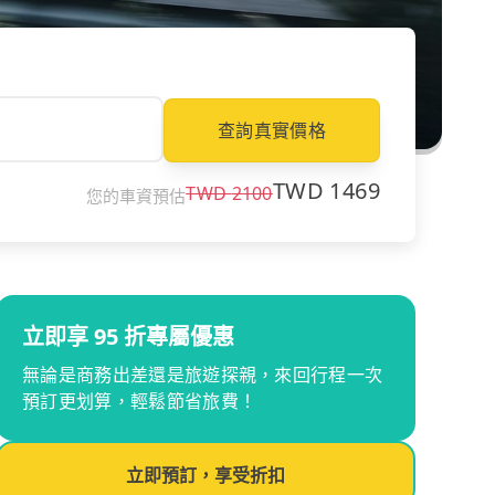
查詢真實價格
TWD
1469
TWD
2100
您的車資預估
立即享 95 折專屬優惠
無論是商務出差還是旅遊探親，來回行程一次
預訂更划算，輕鬆節省旅費！
立即預訂，享受折扣