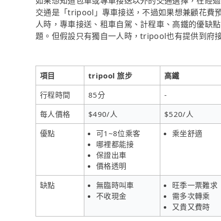
如果想知道包車或專車接送以外的交通選擇，在經過
交通是「tripool」專車接送，不過如果想兼顧花費
人時，專車接送、租車自駕、計程車、高鐵的優缺點
題。但假設只有獨自一人時，tripool也有提供到
項目
tripool 旅步
高鐵
行程時間
85分
-
每人價格
$490/人
$520/人
優點
可1~8位乘客
乘坐舒適
哪裡都能接
保證出車
價格透明
缺點
無臨時叫車
旺季一票難求
不收現金
需多次轉乘
又貴又費時