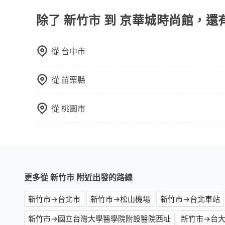
可直接折扣抵扣訂單費用。
一個城市的長途包車。
除了 新竹市 到 京華城時尚館，還
從
台中市
從
苗栗縣
從
桃園市
更多從 新竹市 附近出發的路線
新竹市→台北市
新竹市→松山機場
新竹市→台北車站
新竹市→國立台灣大學醫學院附設醫院西址
新竹市→台