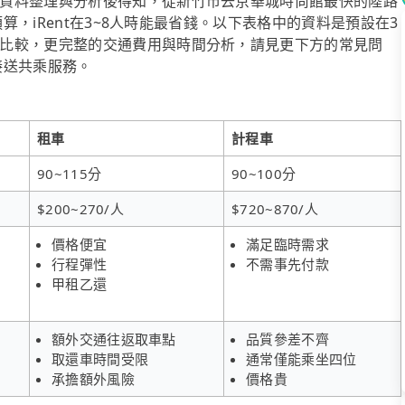
資料整理與分析後得知，從新竹市去京華城時尚館最快的陸路
預算，iRent在3~8人時能最省錢。以下表格中的資料是預設在3
比較，更完整的交通費用與時間分析，請見更下方的常見問
府接送共乘服務。
租車
計程車
90~115分
90~100分
$200~270/人
$720~870/人
價格便宜
滿足臨時需求
行程彈性
不需事先付款
甲租乙還
額外交通往返取車點
品質參差不齊
取還車時間受限
通常僅能乘坐四位
承擔額外風險
價格貴