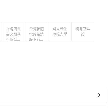
香港商樂
台灣積體
國立彰化
初味茶萃
嘉文服務
電路製造
師範大學
館
有限公司
股份有限
台灣分公
公司
司
！從最早06:49一直到23:21，桃園-台中一天最多有72