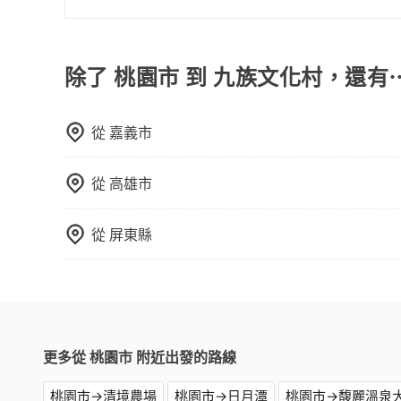
議。此外，是否需要給司機紅包或小費，則可以由
只要不超出您選用的用車時間及行程總公里數，且行
的需求安排的。
除了 桃園市 到 九族文化村，還有
從
嘉義市
從
高雄市
從
屏東縣
更多從 桃園市 附近出發的路線
桃園市→清境農場
桃園市→日月潭
桃園市→馥麗溫泉