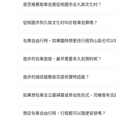
班次高鐵可搭乘。假設從桃園市大園區前往最靠近的
是否推薦租車自駕從桃園市去九族文化村？
抵達高鐵站後，步行進站、現場購票並於月台排隊的時
如果你有台灣駕照且對自己駕駛技術有信心，且在
園站前往台中高鐵站，每人票價540元，再用10
天就要來回，那在桃園路邊可隨租隨借的iRent應該
車費2,500元後，抵達九族文化村 (南投縣魚池鄉
從桃園市到九族文化村叫計程車划算嗎？
$115~205承租小轎車，每公里再額外加收$3.
高鐵加轉乘之平均每人花費為1,990元。但如果全程使
如選擇小黃直達，在桃園可以透過app叫車的有55688台
$2,750~3,450（金額差異來自於平假日、車款
費時2小時32分鐘。選擇搭乘高鐵而不預約包車，
到車，也可考慮打電話至附近的計程車隊，如大園
時40元路邊停車費用預估進去，但額外的汽車保險與
乘與等車上，現在還不馬上來預約tripool！如果你
包車自由行時，如果臨時想更改行程到山區也可以
等叫車看看。依照里程跳錶計算，價格約為5,235~6,3
車型，如Toyota Yaris、Prius C、Vio
再節省50%的交通費用。
可以的，當您的旅程需要穿越山區或是高海拔地區時
慮到回程，南投縣僅有合法計程車約340輛，數量約
或九人座可供選擇，而且無人租車最令人詬病的就
額外的費用收取。但是，這些費用會在您下訂單後
市的490倍。綜合以上，無論在價格或服務品質上，t
的車門仍未被修理，每一次租車都好像在開樂透一
旅步的包車旅遊，最早需要多久前預約呢？
會透過Email的方式向您說明收費細節，讓您能更
遲遲尚未歸還，又或者要還車時卻偏偏找不到停車
當您的行程確定後，建議盡早預訂包車服務，因為
險。最後，雖然路邊隨租隨還看似方便，但實際使
不妨趁早訂購，享受更划算的價格。
旅步的接送服務是否提供實時追蹤？
點仍有段距離，在遇到下雨天或者載行李時，就顯
是的，旅步的接送服務提供實時追蹤功能。您可以通
合，享受更安心的接送服務。
如果想包車去公墓掃墓或參加告別式，司機會有忌
如果您需要包車前往公墓掃墓或參加告別式，一般
需要載運骨灰罈或在車上進行法事等作業，建議在
預定包車自由行時，行程都可以隨便安排嗎？