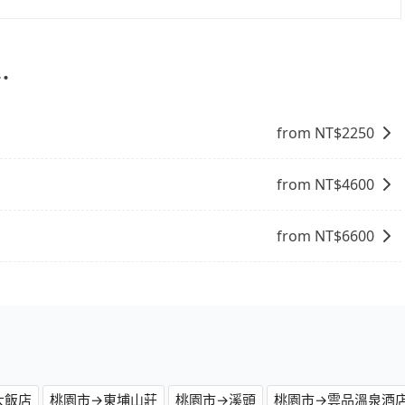
您自行決定。不過，建議可事先詢問司機是否接受。」
程沒有到達海拔1500公里以上的山區，行程都是可以依照您
⋯
from NT$
2250
from NT$
4600
from NT$
6600
大飯店
桃園市→東埔山莊
桃園市→溪頭
桃園市→雲品溫泉酒