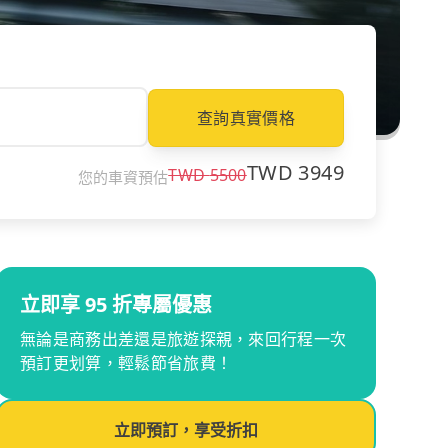
查詢真實價格
TWD
3949
TWD
5500
您的車資預估
立即享 95 折專屬優惠
無論是商務出差還是旅遊探親，來回行程一次
預訂更划算，輕鬆節省旅費！
立即預訂，享受折扣