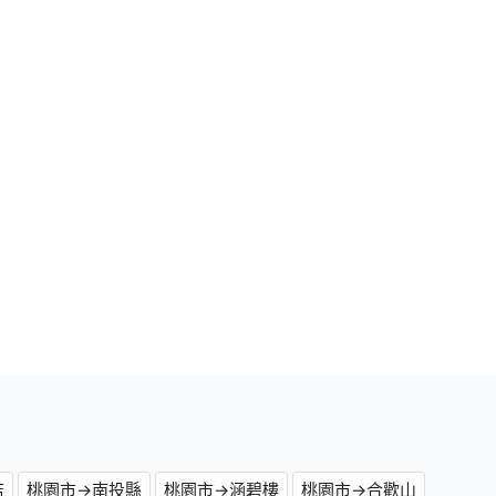
店
桃園市→南投縣
桃園市→涵碧樓
桃園市→合歡山