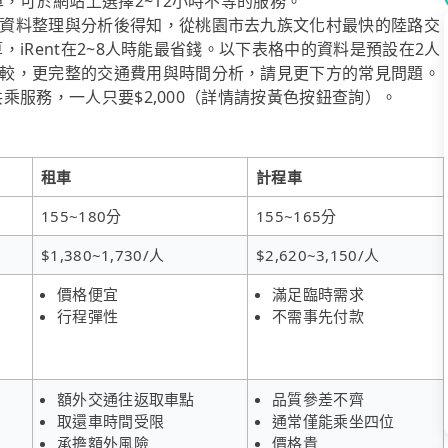
車，可於網站上選擇2~12小時不等的服務。
資料整理與分析後得知，從桃園市去九族文化村最快的陸路交
算，iRent在2~8人時能最省錢。以下表格中的資料是預設在2人
較，更完整的交通費用與時間分析，請見更下方的常見問題。
共乘服務，一人只要$2,000（詳情請按黃色按鈕查詢）。
租車
計程車
155~180分
155~165分
$1,380~1,730/人
$2,620~3,150/人
價格便宜
滿足臨時需求
行程彈性
不需事先付款
額外交通往返取車點
品質參差不齊
取還車時間受限
通常僅能乘坐四位
承擔額外風險
價格貴