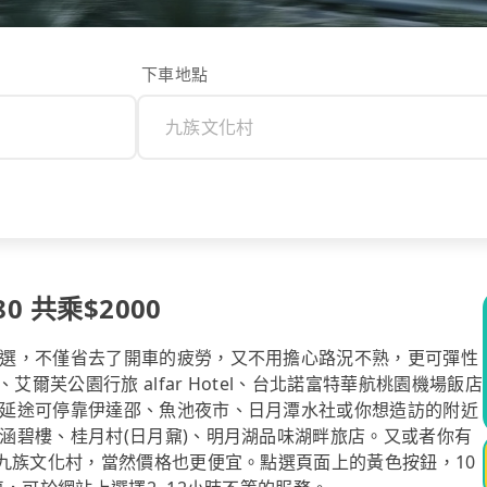
下車地點
 共乘$2000
選，不僅省去了開車的疲勞，又不用擔心路況不熟，更可彈性
爾芙公園行旅 alfar Hotel、台北諾富特華航桃園機場飯店
延途可停靠伊達邵、魚池夜市、日月潭水社或你想造訪的附近
涵碧樓、桂月村(日月鼐)、明月湖品味湖畔旅店。又或者你有
九族文化村，當然價格也更便宜。點選頁面上的黃色按鈕，10