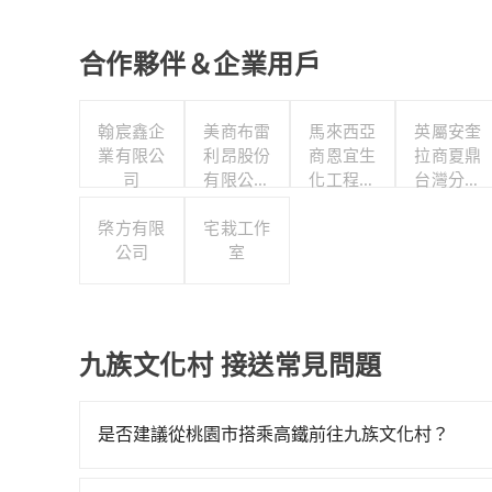
合作夥伴＆企業用戶
翰宸鑫企
美商布雷
馬來西亞
英屬安奎
業有限公
利昂股份
商恩宜生
拉商夏鼎
司
有限公司
化工程有
台灣分公
台灣分公
限公司
司
棨方有限
宅栽工作
司
公司
室
九族文化村 接送常見問題
是否建議從桃園市搭乘高鐵前往九族文化村？
若要從桃園市區搭高鐵前往九族文化村，高鐵較貴、費時