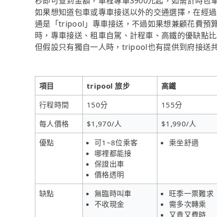
秒即可查到金額，單程專車3900元起，如需計時包
如果想知道包車或專車接送以外的交通選擇，在經過
通是「tripool」專車接送，不過如果想兼顧花費預
時，專車接送、租車自駕、計程車、高鐵的優缺點比
但假設只有獨自一人時，tripool也有提供到府接送
項目
tripool 旅步
高鐵
行程時間
150分
155分
每人價格
$1,970/人
$1,990/人
優點
可1~8位乘客
乘坐舒適
哪裡都能接
保證出車
價格透明
缺點
無臨時叫車
旺季一票難求
不收現金
需多次轉乘
又貴又費時