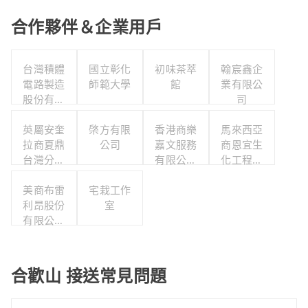
合作夥伴＆企業用戶
台灣積體
國立彰化
初味茶萃
翰宸鑫企
電路製造
師範大學
館
業有限公
股份有限
司
公司
英屬安奎
棨方有限
香港商樂
馬來西亞
拉商夏鼎
公司
嘉文服務
商恩宜生
台灣分公
有限公司
化工程有
司
台灣分公
限公司
美商布雷
宅栽工作
司
利昂股份
室
有限公司
台灣分公
司
合歡山 接送常見問題