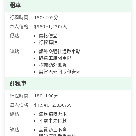
租車
行程時間
180~205分
每人價格
$980~1,220/人
優點
價格便宜
行程彈性
缺點
額外交通往返取車點
取還車時間受限
承擔額外風險
需當天來回或租多天
計程車
行程時間
180~190分
每人價格
$1,940~2,330/人
優點
滿足臨時需求
不需事先付款
缺點
品質參差不齊