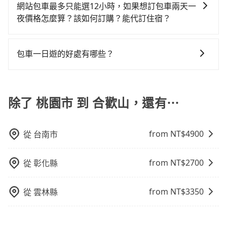
需要導覽服務，可事先透過電子郵件
都無法監控或追查。最好別為了省小錢而冒上不必要的
性和服務質量無法保障，需要自行承擔風險，遇到狀況
網站包車最多只能選12小時，如果想訂包車兩天一
修理，每一次租車都好像在開樂透一樣。另外，偶爾也
booking@tripool.app聯繫我們，將有專人協助回覆確
風險。而tripool雇用的司機、使用的車輛以及配合的車
事後也無法申訴退費。
夜價格怎麼算？該如何訂購？能代訂住宿？
會遇到明明已經預約了時間但上一位用戶卻遲遲尚未歸
認是否能協助安排。
行，一定符合台灣法律規定，除了司機擁有合法的職業
還，又或者要還車時卻偏偏找不到停車位，對於急著用
旅步的包車服務是以一天一張訂單的方式計算，如果您
駕駛執照以及良民證外，車輛一定投保最高300萬乘客
車或者要載其他乘客的人來說就有不小的風險。最後，
需要連續兩天的包車服務，可以在官網上分開預定兩天
險。最好辨別叫的車是否合法，就看車牌的開頭，只要
包車一日遊的好處有哪些？
雖然路邊隨租隨還看似方便，但實際使用時還是有其區
的行程。另外，目前旅步只提供接送服務，暫不提供代
不是R或T開頭的車，就一定是違法。
域的限制，實際可停靠的地點與你的上下車地點仍有段
包車一日遊的好處很多，首先，包車可以依照自己的意
訂住宿服務。
距離，在遇到下雨天或者載行李時，就顯得非常不便。
願和需要來安排行程，其次，包車可以讓您更加深入地
體驗當地文化和風土人情，此外，包車還可以省去您自
除了 桃園市 到 合歡山，還有⋯
己開車也無需擔心路線和交通的問題，更可以在舒適的
環境中專心欣賞當地美景和文化，讓您的旅程更加輕鬆
from NT$
4900
從
台南市
自在。
from NT$
2700
從
彰化縣
from NT$
3350
從
雲林縣