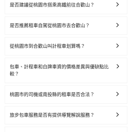
是否建議從桃園市搭乘高鐵前往合歡山？
若要從桃園市區搭高鐵前往合歡山，高鐵較貴、費時！
從最早06:49一直到23:21，桃園-台中一天最多有72班次
是否推薦租車自駕從桃園市去合歡山？
高鐵可搭乘。假設從桃園市桃園區前往最靠近的桃園高
如果你有台灣駕照且對自己駕駛技術有信心，且在車上
鐵站，叫一輛計程車花費約500元、車程約30分鐘。抵
時不需要閉目養神（因為要自己開車），最重要的是你
達高鐵站後，步行進站、現場購票並於月台排隊的時間
從桃園市到合歡山叫計程車划算嗎？
當天就要來回，那在桃園路邊可隨租隨借的iRent應該是
約15分鐘，再乘坐30~43分鐘（平均38分）的高鐵從桃
如選擇小黃直達，在桃園可以透過app叫車的有55688台
你最便宜選擇。註冊完iRent的app後，可以每小時
園站前往台中高鐵站，每人票價540元，再用10分鐘出
灣大車隊、Uber、Line Taxi、Yoxi等，如果在路邊攔不
$115~205承租小轎車，每公里再額外加收$3.2，從桃園
站、等待車站前排班的計程車，搭上小黃後約花100分
包車、計程車和白牌車資的價格差異與優缺點比
到車，也可考慮打電話至附近的計程車隊，如合作大都
市（桃園區）到合歡山的花費預估為$2,950~3,650（金
鐘、車費3,200元後，抵達合歡山 (南投縣仁愛鄉) 的目的
較？
會衛星車隊、桃園金安心計程車、立達計程車等叫車看
額差異來自於平假日、車款差異、抵達目的地後多久原
地。全程加上轉車時間共3小時11分鐘，假設3位同行，
包車、計程車或白牌車。主要價格差異和優缺點如下： -
看。依照里程跳錶計算，價格約為5,810~7,000元間，但
路返回），雖已將eTag和可能的每小時40元路邊停車費
高鐵加轉乘之平均每人花費為1,770元。但如果全程使用
包車：優點是搭乘舒適可以根據自己的需求安排時間和
如改預約tripool可省高達$2,000。但如果要考慮到回
用預估進去，但額外的汽車保險與可能的罰單都需自
桃園市的司機或南投縣的租車是否合法？
tripool並到府專車接送，則每人平均花費約1,680元，
地點上車較客製化。此外，司機還會提供各種旅遊建議
程，南投縣僅有合法計程車約340輛，數量約為桃園市的
付。再者，和運的iRent只提供最基本的車型，如Toyota
費時2小時56分鐘。選擇搭乘高鐵而不預約包車，不僅每
許多的Line群組或Facebook社團裡，有很多低價的白牌
與資訊。長途接送價格比計程車車資更優惠。 - 計程
5%、密度僅雙北的0.2%，其叫車的難度是雙北市的490
Yaris、Prius C、Vios這類乘坐體驗較差的車款，如果人
人至少額外負擔90元車資，而且更會額外浪費15分鐘在
車、私家車或野雞車在招攬生意，這不僅是違法可能被
車：優點是24小時隨叫隨到，價格按錶計費，但若遇交
倍。綜合以上，無論在價格或服務品質上，tripool都是
旅步包車服務是否有提供導覽解說服務？
數超過四位，更是沒有較大的七人座或九人座可供選
轉乘與等車上，現在還不馬上來預約tripool！如果你僅
警察臨檢並趕下車，出意外後保險公司更是不會提供任
通塞車時亦會加收延遲費用，一般屬短程接駁為主。 -
你從桃園市到合歡山的最佳選擇。
擇，而且無人租車最令人詬病的就是車況，打開車門才
有兩位乘車，也可參考tripool的拼車共乘服務，最多可
抱歉！目前旅步的包車服務暫無提供導覽服務，如果您
何理賠，如果又遇到心術不正的司機，其犯罪行為可能
白牌車：優點是價格相對較低，有的還可喊價。但安全
發現仍有上一組乘客遺留的垃圾或者撞凹的車門仍未被
再節省50%的交通費用。