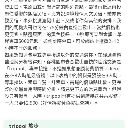
人，上車後延途可停靠青青草原、能高越嶺國家步道屯原
登山口、屯原山或你想造訪的附近景點，最後再抵達南投
縣仁愛鄉的飯店民宿，比方說清境峰情人文民宿、駿亦景
觀民宿、事外桃源渡假山莊。又或者你有其他的安排，我
們的司機大哥也可在175分鐘內直送合歡山，當然價格也
更便宜。點選頁面上的黃色按鈕，10秒即可查到金額，單
程專車5000元起，如需計時包車，可於網站上選擇2~12
小時不等的服務。
如果想知道包車或專車接送以外的交通選擇，在經過資料
整理與分析後得知，從桃園市去合歡山最快的陸路交通是
「tripool」專車接送，不過如果想兼顧花費預算，iRent
在3~8人時能最省錢。以下表格中的資料是預設在3人時，
專車接送、租車自駕、計程車、高鐵的優缺點比較，更完
整的交通費用與時間分析，請見更下方的常見問題。但假
設只有獨自一人時，tripool也有提供到府接送共乘服務，
一人只要$2,500（詳情請按黃色按鈕查詢）。
tripool 旅步