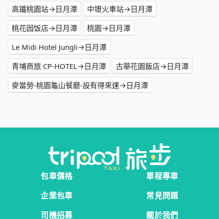
高鐵桃園站→日月潭
中壢火車站→日月潭
桃花园饭店→日月潭
桃園→日月潭
Le Midi Hotel Jungli→日月潭
青埔商旅 CP-HOTEL→日月潭
古華花園飯店→日月潭
麥當勞-桃園龜山餐廳-設有得來速→日月潭
包車價格
單程專車
企業包車
常見問題
司機招募
關於我們