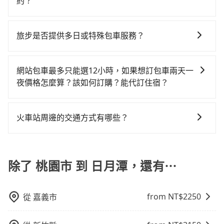
用預估進去，但額外的汽車保險與可能的罰單都需自
約？
tripool並到府專車接送，則每人平均花費約1,970元，
投縣僅有合法計程車約340輛，數量約為桃園市的5%、
付。再者，和運的iRent只提供最基本的車型，如Toyota
費時2小時31分鐘。選擇搭乘高鐵而不預約包車，不僅每
如要預約從桃園市前往日月潭的專車接送服務，可直接
密度僅雙北的0.2%，其叫車的難度是雙北市的490倍。
Yaris、Prius C、Vios這類乘坐體驗較差的車款，如果人
人至少額外負擔20元車資，而且更會額外浪費時間在轉
線上輸入上下車地點或地址，三秒內即可查到真實價
綜合以上，無論在價格或服務品質上，tripool都是你從
旅步是否提供多日或特殊包車服務？
數超過四位，更是沒有較大的七人座或九人座可供選
乘與等車上，現在還不馬上來預約tripool！如果你是獨
格，照著步驟填寫完乘客資料與線上刷卡，訂單即成
桃園市到日月潭的最佳選擇。
擇，而且無人租車最令人詬病的就是車況，打開車門才
自一人乘車，也可參考tripool的拼車共乘服務，最多可
若您有多日或特殊包車需求，您可以先來信旅步，會有
立。在拿到訂單編號後，隨即會在手機上收到簡訊以及
發現仍有上一組乘客遺留的垃圾或者撞凹的車門仍未被
再節省50%的交通費用。
專人回覆您。
電子郵件確認信，如此就完成預約了，而司機與車輛的
網站包車最多只能選12小時，如果想訂包車兩天一
修理，每一次租車都好像在開樂透一樣。另外，偶爾也
詳細資料，將於乘車前一晚八點透過SMS和EMAIL提
夜價格怎麼算？該如何訂購？能代訂住宿？
會遇到明明已經預約了時間但上一位用戶卻遲遲尚未歸
供。一旦付款完畢，tripool保證出車。一般建議出發前
還，又或者要還車時卻偏偏找不到停車位，對於急著用
旅步的包車服務是以一天一張訂單的方式計算，如果您
一天中午以前完成預約，越早下訂價格越低價，如臨時
車或者要載其他乘客的人來說就有不小的風險。最後，
需要連續兩天的包車服務，可以在官網上分開預定兩天
需要，前一天傍晚五點前仍會收單，最遲如當天下午過
火車站周邊的交通方式有哪些？
雖然路邊隨租隨還看似方便，但實際使用時還是有其區
的行程。另外，目前旅步只提供接送服務，暫不提供代
後乘車，四小時前仍能預約。
域的限制，實際可停靠的地點與你的上下車地點仍有段
火車站通常是城市的交通樞紐，以下是火車站常見交通
訂住宿服務。
距離，在遇到下雨天或者載行李時，就顯得非常不便。
方式： 公車或客運：乘坐公車或客運到達或離開火車
站，相對便宜經濟。 計程車：乘坐計程車到達或離開火
除了 桃園市 到 日月潭，還有⋯
車站，方便快捷但昂貴。 捷運/輕軌：通過捷運或輕軌到
達或離開火車站，快捷便利。 包車：預定包車到達或離
from NT$
2250
從
嘉義市
開火車站，是最便利的，無需與人共乘、快速抵達。