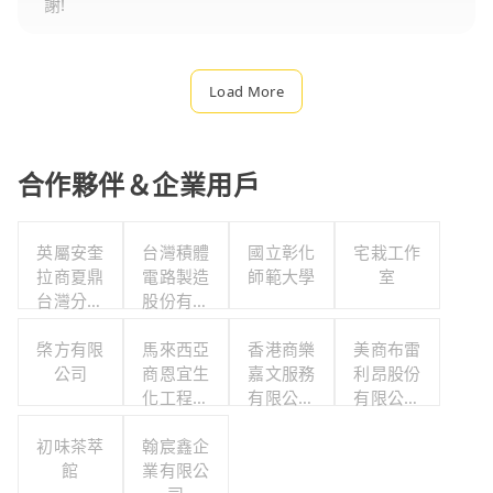
謝!
Load More
合作夥伴＆企業用戶
英屬安奎
台灣積體
國立彰化
宅栽工作
拉商夏鼎
電路製造
師範大學
室
台灣分公
股份有限
司
公司
棨方有限
馬來西亞
香港商樂
美商布雷
公司
商恩宜生
嘉文服務
利昂股份
化工程有
有限公司
有限公司
限公司
台灣分公
台灣分公
初味茶萃
翰宸鑫企
司
司
館
業有限公