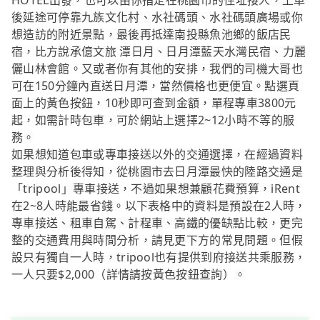
HOTEL出發，也可以由你指定在桃園市的住址接人，上車
後延途可停靠九族文化村、水社碼頭、水社碼頭廣場或你
想造訪的附近景點，最後再抵達南投縣魚池鄉的飯店民
宿，比方說承億文旅 潭日月、日月潭藍天水灣民宿、力麗
儷山林會館。又或者你有其他的安排，我們的司機大哥也
可在150分鐘內直送日月潭，當然價格也更便宜。點選頁
面上的黃色按鈕，10秒即可查到金額，單程專車3800元
起，如需計時包車，可於網站上選擇2~12小時不等的服
務。
如果想知道包車或專車接送以外的交通選擇，在經過資料
整理與分析後得知，從桃園市去日月潭最快的陸路交通是
「tripool」專車接送，不過如果想兼顧花費預算，iRent
在2~8人時能最省錢。以下表格中的資料是預設在2人時，
專車接送、租車自駕、計程車、高鐵的優缺點比較，更完
整的交通費用與時間分析，請見更下方的常見問題。但假
設只有獨自一人時，tripool也有提供到府接送共乘服務，
一人只要$2,000（詳情請按黃色按鈕查詢）。