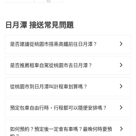
司
日月潭 接送常見問題
是否建議從桃園市搭乘高鐵前往日月潭？
若要從桃園市區搭高鐵前往日月潭，高鐵較貴、費時！
從最早06:49一直到23:21，桃園-台中一天最多有72班次
是否推薦租車自駕從桃園市去日月潭？
高鐵可搭乘。假設從桃園市大園區前往最靠近的桃園高
如果你有台灣駕照且對自己駕駛技術有信心，且在車上
鐵站，叫一輛計程車花費約400元、車程約20分鐘。抵
時不需要閉目養神（因為要自己開車），最重要的是你
達高鐵站後，步行進站、現場購票並於月台排隊的時間
從桃園市到日月潭叫計程車划算嗎？
當天就要來回，那在桃園路邊可隨租隨借的iRent應該是
約15分鐘，再乘坐30~43分鐘（平均38分）的高鐵從桃
如選擇小黃直達，在桃園可以透過app叫車的有55688台
你最便宜選擇。註冊完iRent的app後，可以每小時
園站前往台中高鐵站，每人票價540元，再用10分鐘出
灣大車隊、Uber、Line Taxi、Yoxi等，如果在路邊攔不
$115~205承租小轎車，每公里再額外加收$3.2，從桃園
站、等待車站前排班的計程車，搭上小黃後約花70分
預定包車自由行時，行程都可以隨便安排嗎？
到車，也可考慮打電話至附近的計程車隊，如游輝益自
市（大園區）到日月潭的花費預估為$2,900~3,550（金
鐘、車費2,500元後，抵達日月潭 (南投縣魚池鄉) 的目的
只要不超出您選用的用車時間及行程總公里數，且行程
營計程車、菓林計程車、大園義交計程車等叫車看看。
額差異來自於平假日、車款差異、抵達目的地後多久原
地。全程加上轉車時間共2小時33分鐘，假設2位同行，
沒有到達海拔1500公里以上的山區，行程都是可以依照
依照里程跳錶計算，價格約為5,560~6,700元間，但如改
路返回），雖已將eTag和可能的每小時40元路邊停車費
如何預約？預定後一定會有車嗎？最晚何時要預
高鐵加轉乘之平均每人花費為1,990元。但如果全程使用
您的需求安排的。
預約tripool可省高達$2,800。但如果要考慮到回程，南