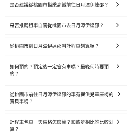
是否建議從桃園市搭乘高鐵前往日月潭伊達邵？
若要從桃園市區搭高鐵前往日月潭伊達邵，高鐵較貴、
費時！從最早06:49一直到23:21，桃園-台中一天最多有
是否推薦租車自駕從桃園市去日月潭伊達邵？
72班次高鐵可搭乘。假設從桃園市大園區前往最靠近的
如果你有台灣駕照且對自己駕駛技術有信心，且在車上
桃園高鐵站，叫一輛計程車花費約400元、車程約20分
時不需要閉目養神（因為要自己開車），最重要的是你
鐘。抵達高鐵站後，步行進站、現場購票並於月台排隊
從桃園市到日月潭伊達邵叫計程車划算嗎？
當天就要來回，那在桃園路邊可隨租隨借的iRent應該是
的時間約15分鐘，再乘坐30~43分鐘（平均38分）的高
如選擇小黃直達，在桃園可以透過app叫車的有55688台
你最便宜選擇。註冊完iRent的app後，可以每小時
鐵從桃園站前往台中高鐵站，每人票價540元，再用10
灣大車隊、Uber、Line Taxi、Yoxi等，如果在路邊攔不
$115~205承租小轎車，每公里再額外加收$3.2，從桃園
分鐘出站、等待車站前排班的計程車，搭上小黃後約花
如何預約？預定後一定會有車嗎？最晚何時要預
到車，也可考慮打電話至附近的計程車隊，如大園義交
市（大園區）到日月潭伊達邵的花費預估為
70分鐘、車費2,500元後，抵達日月潭伊達邵 (南投縣魚
約？
計程車、游輝益自營計程車、大園多元化計程車聯合車
$2,850~3,550（金額差異來自於平假日、車款差異、抵
池鄉) 的目的地。全程加上轉車時間共2小時33分鐘，假
如要預約從桃園市前往日月潭伊達邵的專車接送服務，
隊等叫車看看。依照里程跳錶計算，價格約為
達目的地後多久原路返回），雖已將eTag和可能的每小
設2位同行，高鐵加轉乘之平均每人花費為1,990元。但
可直接線上輸入上下車地點或地址，三秒內即可查到真
5,535~6,600元間，但如改預約tripool可省高達
時40元路邊停車費用預估進去，但額外的汽車保險與可
從桃園市前往日月潭伊達邵的車有提供兒童座椅的
如果全程使用tripool並到府專車接送，則每人平均花費
實價格，照著步驟填寫完乘客資料與線上刷卡，訂單即
$2,700。但如果要考慮到回程，南投縣僅有合法計程車
能的罰單都需自付。再者，和運的iRent只提供最基本的
寶貝車嗎？
約1,970元，費時2小時32分鐘。選擇搭乘高鐵而不預約
成立。在拿到訂單編號後，隨即會在手機上收到簡訊以
約340輛，數量約為桃園市的5%、密度僅雙北的0.2%，
車型，如Toyota Yaris、Prius C、Vios這類乘坐體驗較
包車，不僅每人至少額外負擔20元車資，而且更會額外
台灣法律有規定，無論年紀大小，所有乘客乘車時均需
及電子郵件確認信，如此就完成預約了，而司機與車輛
其叫車的難度是雙北市的490倍。綜合以上，無論在價格
差的車款，如果人數超過四位，更是沒有較大的七人座
浪費時間在轉乘與等車上，現在還不馬上來預約
繫好安全帶，如四歲以下或身高不足的幼童無法正常綁
的詳細資料，將於乘車前一晚八點透過SMS和EMAIL提
或服務品質上，tripool都是你從桃園市到日月潭伊達邵
計程車包車一天價格怎麼算？和旅步相比誰比較划
或九人座可供選擇，而且無人租車最令人詬病的就是車
tripool！如果你是獨自一人乘車，也可參考tripool的拼
安全帶，則需使用嬰兒/兒童座椅或輔以增高墊。如有幼
供。一旦付款完畢，tripool保證出車。一般建議出發前
的最佳選擇。
算？
況，打開車門才發現仍有上一組乘客遺留的垃圾或者撞
車共乘服務，最多可再節省50%的交通費用。