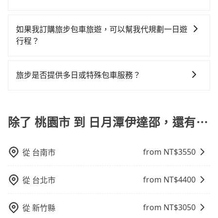
童同行，在預訂tripool的寶貝車時，可以直接在網站勾
一天中午以前完成預約，越早下訂價格越低價，如臨時
凹的車門仍未被修理，每一次租車都好像在開樂透一
計程車包車的價格通常根據時間或距離計算，包車的價
選租用適合1~4歲的兒童汽車座椅或4歲以上的增高墊，
需要，前一天傍晚五點前仍會收單，最遲如當天下午過
樣。另外，偶爾也會遇到明明已經預約了時間但上一位
格通常是根據時間或距離來計算，而且在不同城市和地
如有新生兒需要0~1歲的嬰兒後向汽座，可先向客服人員
後乘車，四小時前仍能預約。
如果我訂購旅步包車旅遊，可以幫我代規劃一日遊
用戶卻遲遲尚未歸還，又或者要還車時卻偏偏找不到停
區，價格可能有所不同。另外，計程車包車價格也可能
確認庫存再行租用，每個300元。當然，更鼓勵父母自行
行程？
車位，對於急著用車或者要載其他乘客的人來說就有不
會因為交通狀況等因素而有所變動。因此，在預定包車
攜帶汽車座椅，不僅家中小寶貝坐的舒適習慣。
小的風險。最後，雖然路邊隨租隨還看似方便，但實際
抱歉！目前旅步的包車服務只能提供交通接送服務，暫
之前，最好先詢問清楚具體價格和注意事項。相比之
使用時還是有其區域的限制，實際可停靠的地點與你的
時還沒有規劃行程的服務。
下，旅步的包車服務價格相對更為透明和具體，一般是
旅步是否提供多日或特殊包車服務？
上下車地點仍有段距離，在遇到下雨天或者載行李時，
按照包車時間和里程、車型來計費，價格在網站上公開
就顯得非常不便。
若您有多日或特殊包車需求，您可以先來信旅步，會有
透明，方便客戶可以更加準確地了解行程所需時間和費
專人回覆您。
用。
除了 桃園市 到 日月潭伊達邵，還有⋯
from NT$
3550
從
台南市
from NT$
4400
從
台北市
from NT$
3050
從
新竹縣