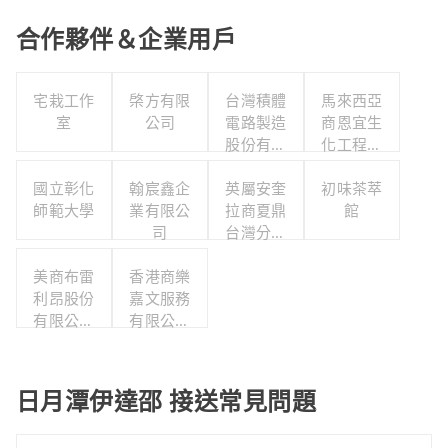
合作夥伴＆企業用戶
宅栽工作
棨方有限
台灣積體
馬來西亞
室
公司
電路製造
商恩宜生
股份有限
化工程有
公司
限公司
國立彰化
翰宸鑫企
英屬安奎
初味茶萃
師範大學
業有限公
拉商夏鼎
館
司
台灣分公
司
美商布雷
香港商樂
利昂股份
嘉文服務
有限公司
有限公司
台灣分公
台灣分公
司
司
日月潭伊達邵 接送常見問題