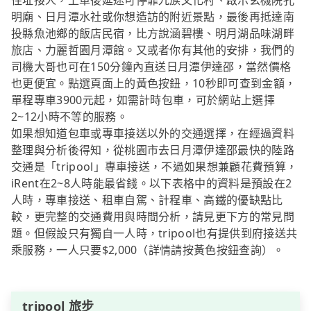
住址接人，上車後延途可停靠九族文化村、啟示玄機院孔
明廟、日月潭水社或你想造訪的附近景點，最後再抵達南
投縣魚池鄉的飯店民宿，比方說涵碧樓、明月湖品味湖畔
旅店、力麗哲園月潭館。又或者你有其他的安排，我們的
司機大哥也可在150分鐘內直送日月潭伊達邵，當然價格
也更便宜。點選頁面上的黃色按鈕，10秒即可查到金額，
單程專車3900元起，如需計時包車，可於網站上選擇
2~12小時不等的服務。
如果想知道包車或專車接送以外的交通選擇，在經過資料
整理與分析後得知，從桃園市去日月潭伊達邵最快的陸路
交通是「tripool」專車接送，不過如果想兼顧花費預算，
iRent在2~8人時能最省錢。以下表格中的資料是預設在2
人時，專車接送、租車自駕、計程車、高鐵的優缺點比
較，更完整的交通費用與時間分析，請見更下方的常見問
題。但假設只有獨自一人時，tripool也有提供到府接送共
乘服務，一人只要$2,000（詳情請按黃色按鈕查詢）。
tripool 旅步