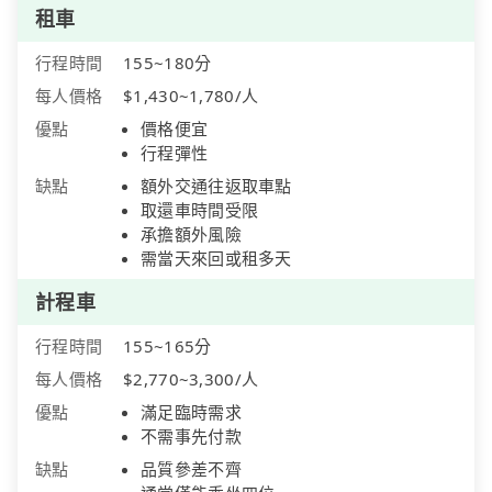
租車
行程時間
155~180分
每人價格
$1,430~1,780/人
優點
價格便宜
行程彈性
缺點
額外交通往返取車點
取還車時間受限
承擔額外風險
需當天來回或租多天
計程車
行程時間
155~165分
每人價格
$2,770~3,300/人
優點
滿足臨時需求
不需事先付款
缺點
品質參差不齊