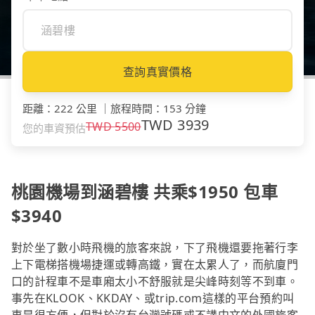
查詢真實價格
距離
：
222 公里
｜
旅程時間
：
153 分鐘
TWD
3939
TWD
5500
您的車資預估
桃園機場到涵碧樓 共乘$1950 包車
$3940
對於坐了數小時飛機的旅客來說，下了飛機還要拖著行李
上下電梯搭機場捷運或轉高鐵，實在太累人了，而航廈門
口的計程車不是車廂太小不舒服就是尖峰時刻等不到車。
事先在KLOOK、KKDAY、或trip.com這樣的平台預約叫