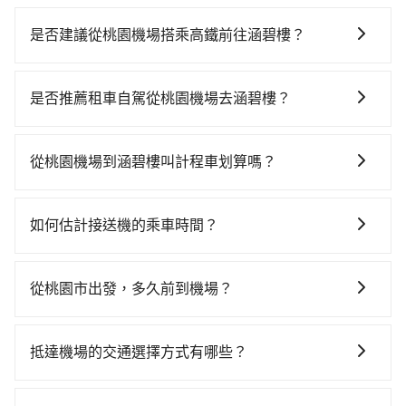
是否建議從桃園機場搭乘高鐵前往涵碧樓？
若要從桃園機場搭高鐵前往涵碧樓，高鐵省時、較貴！
從最早06:49一直到23:21，桃園-台中一天最多有72班次
是否推薦租車自駕從桃園機場去涵碧樓？
高鐵可搭乘。假設從桃園機場 (桃園市大園區) 前往最靠
如果你有台灣駕照且對自己駕駛技術有信心，且在車上
近的桃園高鐵站，叫一輛計程車花費約400元、車程約
時不需要閉目養神（因為要自己開車），最重要的是你
20分鐘。抵達高鐵站後，步行進站、現場購票並於月台
從桃園機場到涵碧樓叫計程車划算嗎？
當天就要來回，那在桃園路邊可隨租隨借的iRent應該是
排隊的時間約15分鐘，再乘坐30~43分鐘（平均38分）
如選擇小黃直達，在桃園可以透過app叫車的有55688台
你最便宜選擇。註冊完iRent的app後，可以每小時
的高鐵從桃園站前往台中高鐵站，每人票價540元，再用
灣大車隊、Uber、Line Taxi、Yoxi等，如果在路邊攔不
$115~205承租小轎車，每公里再額外加收$3.2，從桃園
10分鐘出站、等待車站前排班的計程車，搭上小黃後約
如何估計接送機的乘車時間？
到車，也可考慮打電話至桃園機場附近的計程車隊，如
機場到涵碧樓的花費預估為$2,900~3,550（金額差異來
花70分鐘、車費2,500元後，抵達涵碧樓 (南投縣魚池鄉)
一般來說，搭乘國際航線的出境旅客，需至少提前2小時
菓林計程車、大園義交計程車、大園多元化計程車聯合
自於平假日、車款差異、抵達目的地後多久原路返
的目的地。全程加上轉車時間共2小時33分鐘，假設2位
到機場報到，為避免可能的塞車情況，在預估時最好額
車隊等叫車看看。依照里程跳錶計算，價格約為
回），雖已將eTag和可能的每小時40元路邊停車費用預
從桃園市出發，多久前到機場？
同行，高鐵加轉乘之平均每人花費為1,990元。但如果全
外抓30分鐘的彈性時間。比方說正常台中到桃園機場要
5,610~6,700元間，但如改預約tripool可省高達
估進去，但額外的汽車保險與可能的罰單都需自付。再
程使用tripool並到府專車接送，則每人平均花費約
一般來說，建議飛機起飛前兩小時前要抵達機場，如果
1.5小時的車程，班機預計早上10點起飛，那保險就是早
$2,800。但如果要考慮到回程，南投縣僅有合法計程車
者，和運的iRent只提供最基本的車型，如Toyota
1,970元，費時2小時33分鐘。長距離移動確實搭乘高鐵
沒有事先網上辦理報到，要再更早一些。深夜交通通常
晨6點以前就從台中出發。如果是國內航線的旅客，提前
約340輛，數量約為桃園市的5%、密度僅雙北的0.2%，
抵達機場的交通選擇方式有哪些？
Yaris、Prius C、Vios這類乘坐體驗較差的車款，如果人
可以比坐車快0分鐘，但卻要額外支出約40元的交通費，
都很順暢，但如果你搭機的時間是白天、剛好是上下班
1小時到機場已經綽綽有餘了。對於國際航線入境旅客來
其叫車的難度是雙北市的490倍。綜合以上，無論在價格
數超過四位，更是沒有較大的七人座或九人座可供選
所以對於不是這麼趕時間的人來說，預約tripool還是比
所有到機場的交通方式因地區和交通狀況而異，以下列
尖峰時段、甚至連假前後，那最好再額外多加半小時的
說，如持有自動通關護照，通常30~40分鐘即可領完行
或服務品質上，tripool都是你從桃園機場到涵碧樓的最
擇，而且無人租車最令人詬病的就是車況，打開車門才
較划算的。如果你是獨自一人乘車，也可參考tripool的