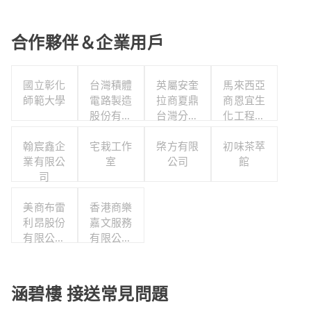
合作夥伴＆企業用戶
國立彰化
台灣積體
英屬安奎
馬來西亞
師範大學
電路製造
拉商夏鼎
商恩宜生
股份有限
台灣分公
化工程有
公司
司
限公司
翰宸鑫企
宅栽工作
棨方有限
初味茶萃
業有限公
室
公司
館
司
美商布雷
香港商樂
利昂股份
嘉文服務
有限公司
有限公司
台灣分公
台灣分公
司
司
涵碧樓 接送常見問題