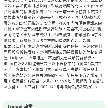
車是很方便，但對於沒有台灣號碼或不講中文的外國旅客
來說，要如何跟司機會面，就成為頭痛的問題。tripool是
台灣本地的接送機預約平台，乘車前一天不僅會事先提供
司機車牌與資訊外，如是先有下載APP，也可透過機場免
費的WIFI定位司機的GPS位置，在APP內可傳免費訊息給
司機，APP也有內建即時翻譯功能，完全不用擔心跟司機
雞同鴨講，重點是車費還比計程車便宜。搭飛機抵達了桃
園機場，就讓我們合法專業的司機送你直達涵碧樓。
如果想知道包車或專車接送以外的交通選擇，在經過資料
整理與分析後得知，從桃園機場去涵碧樓最快的陸路交通
是「tripool」專車接送，不過如果想兼顧花費預算，
iRent在2~8人時能最省錢。以下表格中的資料是預設在2
人時，專車接送、租車自駕、計程車、高鐵的優缺點比
較，更完整的交通費用與時間分析，請見更下方的常見問
題。但假設只有獨自一人時，tripool也有提供到府接送共
乘服務，一人只要$1,900（詳情請按黃色按鈕查詢）。
tripool 旅步