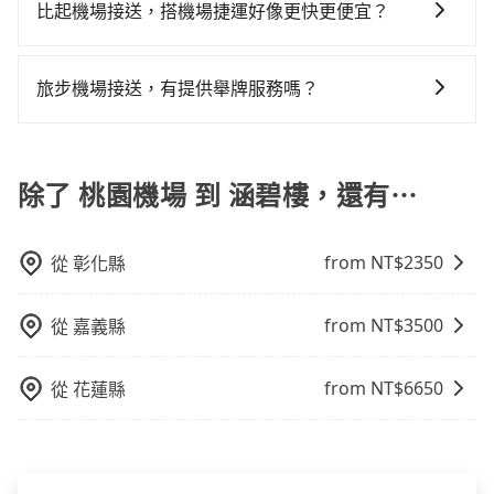
舉一些常見的選擇： 1. 捷運：如果機場附近有捷運或輕
緩衝時間。
李出關，而外籍旅客則可能需要60~90分鐘的時間，建
比起機場接送，搭機場捷運好像更快更便宜？
佳選擇。
發現仍有上一組乘客遺留的垃圾或者撞凹的車門仍未被
拼車共乘服務，最多可再節省50%的交通費用。
軌系統，這是一種快捷和經濟實惠的交通方式。 2. 公車/
議選擇離開機場的乘車時間抓在班機預計落地後的1小
修理，每一次租車都好像在開樂透一樣。另外，偶爾也
搭乘機場捷運相對於機場接送的確在時間及價格上有其
客運：公車或客運是到達機場的另一種經濟實惠的交通
時。但如果是國內航線的旅客，預約班機落地後30分鐘
會遇到明明已經預約了時間但上一位用戶卻遲遲尚未歸
優勢，但對於入出境需攜帶多件大型行李、同行人數多
方式。 3. 計程車：計程車通常是到達機場的比較昂貴的
旅步機場接送，有提供舉牌服務嗎？
的乘車時間即可。
還，又或者要還車時卻偏偏找不到停車位，對於急著用
或需事先移動到捷運站搭乘的旅客，到府服務的機場接
選擇，但對於携帶大量行李或急需前往機場的乘客來
車或者要載其他乘客的人來說就有不小的風險。最後，
有的，旅步提供機場接機舉牌服務，方便乘客在機場與
送會更便捷。
說，這可能是最方便的選擇。許多城市的計程車公司提
雖然路邊隨租隨還看似方便，但實際使用時還是有其區
司機會合。詳情可以參考 旅步機場接機服務說明
供從市中心或其他地區到機場的固定價格，可以預先知
域的限制，實際可停靠的地點與你的上下車地點仍有段
除了 桃園機場 到 涵碧樓，還有⋯
道價格，避免爭議。 4. 預約機場接送：可以提前預訂服
距離，在遇到下雨天或者載行李時，就顯得非常不便。
務，安排接送。價格會因路線而有所不同。 5. 高鐵：搭
乘高鐵是最快速的選擇，但並非每個縣市都有高鐵站，
from NT$
2350
從
彰化縣
且下高鐵後還需轉搭其他接駁方式抵達機場，對於入、
出境需攜帶大量行李的旅客並不方便。價格也會因您出
發的縣市而有所不同。 總體而言，到機場的最佳交通方
from NT$
3500
從
嘉義縣
式取決於您的預算、時間和行程安排。建議您提前了解
並根據自己的需要選擇最方便和經濟實惠的交通方式。
from NT$
6650
從
花蓮縣