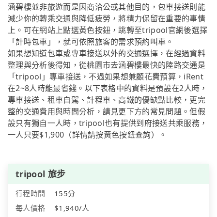
涵碧樓並非旅遊而是因商洽公或其他目的，包車接送則能
減少你的轉乘交通與降低疲勞，將精力保留在重要的事情
上。可在網站上點選黃色按鈕，跳轉至tripool官網後選擇
「計時包車」，就可依照旅客的需求預約叫車。
如果想知道包車或專車接送以外的交通選擇，在經過資料
整理與分析後得知，從桃園市去涵碧樓最快的陸路交通是
「tripool」專車接送，不過如果想兼顧花費預算，iRent
在2~8人時能最省錢。以下表格中的資料是預設在2人時，
專車接送、租車自駕、計程車、高鐵的優缺點比較，更完
整的交通費用與時間分析，請見更下方的常見問題。但假
設只有獨自一人時，tripool也有提供到府接送共乘服務，
一人只要$1,900（詳情請按黃色按鈕查詢）。
tripool 旅步
行程時間
155分
每人價格
$1,940/人