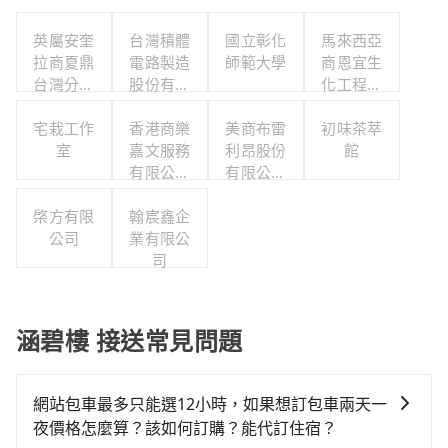
英屬安奎
台灣積體
國立彰化
馬來西亞
拉商夏鼎
電路製造
師範大學
商恩宜生
台灣分公
股份有限
化工程有
司
公司
限公司
宅栽工作
香港商樂
美商布雷
初味茶萃
室
嘉文服務
利昂股份
館
有限公司
有限公司
台灣分公
台灣分公
棨方有限
翰宸鑫企
司
司
公司
業有限公
司
涵碧樓 接送常見問題
網站包車最多只能選12小時，如果想訂包車兩天一
夜價格怎麼算？該如何訂購？能代訂住宿？