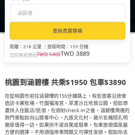
查詢真實價格
距離
：
218 公里
｜
旅程時間
：
155 分鐘
TWD
3889
TWD
5400
您的車資預估
桃園到涵碧樓 共乘$1950 包車$3890
在從桃園市前往涵碧樓的155分鐘路上，有些旅客沿途會
造訪卡果牧場、竹圍福海宮、草漯沙丘地質公園，但如想
盡快入住飯店/民宿，在辦好check-in之後，涵碧樓周邊的
熱門景點如向山遊客中心、九族文化村、啟示玄機院孔明
廟是值得一訪。如果你不是自駕或租車，包車旅遊還是最
方便的選擇，不用煩惱停車問題又可彈性安排。假如你去