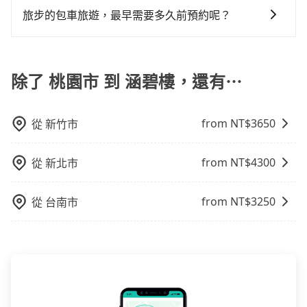
付。再者，和運的iRent只提供最基本的車型，如Toyota
費時2小時35分鐘。長距離移動確實搭乘高鐵可以比坐車
路費、油資、保險、小費，司機的餐費與住宿費不需要
市的5%、密度僅雙北的0.2%，其叫車的難度是雙北市的
旅步的包車旅遊，最早需要多久前預約呢？
Yaris、Prius C、Vios這類乘坐體驗較差的車款，如果人
快2分鐘，但卻要額外支出約100元的交通費，所以對於
乘客負擔，沒有其他巧令名目的隱藏費用，網站上看到
490倍。綜合以上，無論在價格或服務品質上，tripool
數超過四位，更是沒有較大的七人座或九人座可供選
不是這麼趕時間的人來說，預約tripool還是比較划算
當您的行程確定後，建議盡早預訂包車服務，因為旅步
的價格皆為真實價格。
都是你從桃園市到涵碧樓的最佳選擇。
擇，而且無人租車最令人詬病的就是車況，打開車門才
的。如果你是獨自一人乘車，也可參考tripool的拼車共
提供早鳥優惠，您越早預訂就能享有更優惠的價格。所
發現仍有上一組乘客遺留的垃圾或者撞凹的車門仍未被
乘服務，最多可再節省50%的交通費用。
以不妨趁早訂購，享受更划算的價格。
除了 桃園市 到 涵碧樓，還有⋯
修理，每一次租車都好像在開樂透一樣。另外，偶爾也
會遇到明明已經預約了時間但上一位用戶卻遲遲尚未歸
還，又或者要還車時卻偏偏找不到停車位，對於急著用
from NT$
3650
從
新竹市
車或者要載其他乘客的人來說就有不小的風險。最後，
雖然路邊隨租隨還看似方便，但實際使用時還是有其區
from NT$
4300
從
新北市
域的限制，實際可停靠的地點與你的上下車地點仍有段
距離，在遇到下雨天或者載行李時，就顯得非常不便。
from NT$
3250
從
台南市