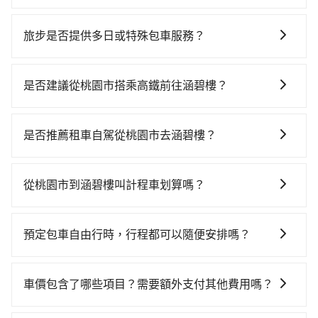
旅步的包車服務是以一天一張訂單的方式計算，如果您
需要連續兩天的包車服務，可以在官網上分開預定兩天
旅步是否提供多日或特殊包車服務？
的行程。另外，目前旅步只提供接送服務，暫不提供代
若您有多日或特殊包車需求，您可以先來信旅步，會有
訂住宿服務。
專人回覆您。
是否建議從桃園市搭乘高鐵前往涵碧樓？
若要從桃園市區搭高鐵前往涵碧樓，高鐵省時、較貴！
從最早06:49一直到23:21，桃園-台中一天最多有72班次
是否推薦租車自駕從桃園市去涵碧樓？
高鐵可搭乘。假設從桃園市大園區前往最靠近的桃園高
如果你有台灣駕照且對自己駕駛技術有信心，且在車上
鐵站，叫一輛計程車花費約400元、車程約20分鐘。抵
時不需要閉目養神（因為要自己開車），最重要的是你
達高鐵站後，步行進站、現場購票並於月台排隊的時間
從桃園市到涵碧樓叫計程車划算嗎？
當天就要來回，那在桃園路邊可隨租隨借的iRent應該是
約15分鐘，再乘坐30~43分鐘（平均38分）的高鐵從桃
如選擇小黃直達，在桃園可以透過app叫車的有55688台
你最便宜選擇。註冊完iRent的app後，可以每小時
園站前往台中高鐵站，每人票價540元，再用10分鐘出
灣大車隊、Uber、Line Taxi、Yoxi等，如果在路邊攔不
$115~205承租小轎車，每公里再額外加收$3.2，從桃園
站、等待車站前排班的計程車，搭上小黃後約花70分
預定包車自由行時，行程都可以隨便安排嗎？
到車，也可考慮打電話至附近的計程車隊，如大園多元
市（大園區）到涵碧樓的花費預估為$2,850~3,550（金
鐘、車費2,500元後，抵達涵碧樓 (南投縣魚池鄉) 的目的
只要不超出您選用的用車時間及行程總公里數，且行程
化計程車聯合車隊、菓林計程車、大園義交計程車等叫
額差異來自於平假日、車款差異、抵達目的地後多久原
地。全程加上轉車時間共2小時33分鐘，假設2位同行，
沒有到達海拔1500公里以上的山區，行程都是可以依照
車看看。依照里程跳錶計算，價格約為5,510~6,600元
路返回），雖已將eTag和可能的每小時40元路邊停車費
車價包含了哪些項目？需要額外支付其他費用嗎？
高鐵加轉乘之平均每人花費為1,990元。但如果全程使用
您的需求安排的。
間，但如改預約tripool可省高達$2,700。但如果要考慮
用預估進去，但額外的汽車保險與可能的罰單都需自
tripool並到府專車接送，則每人平均花費約1,940元，
官網上顯示的車價已經包含了租車、司機、高速公路過
到回程，南投縣僅有合法計程車約340輛，數量約為桃園