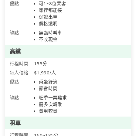
優點
可1~8位乘客
哪裡都能接
保證出車
價格透明
缺點
無臨時叫車
不收現金
高鐵
行程時間
155分
每人價格
$1,990/人
優點
乘坐舒適
節省時間
缺點
旺季一票難求
需多次轉乘
費用較貴
租車
行程時間
160~185分