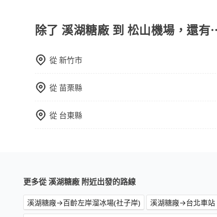
旅步有提供小轎車、休旅車、九人座供您選擇，若
專人回覆您。
除了 溪湖糖廠 到 松山機場，還有
從
新竹市
從
苗栗縣
從
台東縣
更多從 溪湖糖廠 附近出發的路線
溪湖糖廠→百齡左岸溜冰場(社子岸)
溪湖糖廠→台北車站