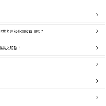
。抵達高鐵站後，步行進站、現場購票並於月台排隊的時間約20
該沒有半間租車公司，如果不想額外花時間搭車前往鄰近市區
台中站前往台北高鐵站，每人票價700元，再用15分鐘出站、等
ipool直達專車就是你最佳選擇。
費300元後，抵達松山機場 (台北市松山區) 的目的地。全程
鐵加轉乘之平均每人花費為950元。不過彰化縣領有合法執照的
88台灣大車隊、Uber和Yoxi。依照里程跳錶計算，價格約為
.7%，換句話說，臨時要叫小黃的難度是雙北大城市的30倍。縱
高達$1,700。但如果你無法提前預約，或偏好臨時叫車，那要注意彰
按表收費，看乘客是外地人便漫天喊價或恣意繞路。但如果全
他業者要額外加收費用嗎？
北的3.7%，也就是說要臨時叫到小黃的難度是台北或新北的30
約800元，費時2小時17分鐘。選擇搭乘高鐵而不預約包車，不
。對於偏遠地區，我們提供的價格已經包含了所有基本的費
約有25%會採現場議價，建議最好先上網預約，以免當場被
分鐘在轉乘與等車上，現在還不馬上來預約tripool！如果
需要前往的地點屬於高海拔山區等特殊地點，就可能會需要支
pool都是你從溪湖糖廠到松山機場的最佳選擇。
機英文服務？
乘服務，最多可再節省50%的交通費用。
查詢到具體的費用。
件booking@tripool.app聯繫我們，我們將有專人協
常重視您的反饋。