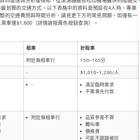
資料整理與分析後得知，從溪湖糖廠去松山機場最快的陸路交
4~8人時最划算的交通方式。以下表格中的資料是預設在4人時，專車
整的交通費用與時間分析，請見更下方的常見問題。如僅有一
人乘車僅$1,600（詳情請按黃色按鈕查詢）。
租車
計程車
附近無租車行
150~165分
-
$1,010~1,230/人
-
滿足臨時需求
不需事先付款
難求
附近無租車行
品質參差不齊
乘
難叫車
時
價格貴
可能不跳錶被坑