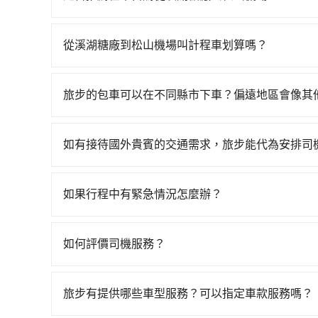
站，叫一輛計程車花費約700元、車程約37分鐘
如果你考慮租車自駕，很不幸的，溪湖糖廠周圍應
分鐘，再乘坐43~69分鐘（平均57分）的高鐵從
租車，也不想花4,050元叫計程車前往松山機場，tr
待車站前排班的計程車，搭上小黃後約花17分鐘、車
從溪湖糖廠到松山機場叫計程車划算嗎？
加上轉車時間共2小時26分鐘，假設4位同行，高
如選擇小黃直達，在彰化可以透過app叫車的有556
計程車僅有1,600多輛，計程車的密度為雙北的3
4,050~4,900元間，但如改預約tripool可省
使幸運攔到一輛小黃了，彰化縣少部分小黃司機不
旅步的包車可以在不同縣市下車？偏遠地區會像其
化縣僅有合法計程車約1,640輛，計程車密度為雙
程使用tripool並到府專車接送，則每人平均花費
旅步的包車服務非常方便，您可以在不同縣市下車
倍之多。再加上彰化縣有些計程車司機不按錶計費，
僅每人至少額外負擔150元車資，而且更會額外浪費9
用，不會像其他業者那樣收取額外費用。但如果您
坑受騙。綜合以上，無論在價格或服務品質上，tri
如有接待國外貴賓的交通需求，旅步能代為安排司
你是三人以下要乘車，也可參考tripool的拼車共
付額外的費用，不過別擔心，您可以透過旅步官網
當然可以。如果您需要外語司機的服務，可以先透過電子郵
助回覆，並確認是否能夠提供所需的服務。
如果行程中有緊急情況怎麼辦？
請立即聯繫我們的客服，我們會提供必要的協助。
如何評價司機服務？
完成行程後，您可以通過我們的問券回饋，我們非
旅步有提供哪些車型服務？可以指定車款服務嗎？