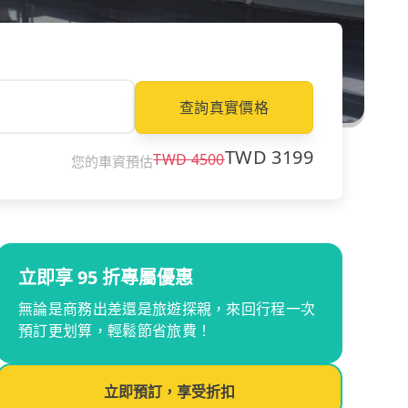
查詢真實價格
TWD
3199
TWD
4500
您的車資預估
立即享 95 折專屬優惠
無論是商務出差還是旅遊探親，來回行程一次
預訂更划算，輕鬆節省旅費！
立即預訂，享受折扣