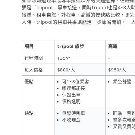
如果想知道包車或專車接送以外的交通選擇，在經過
通是「tripool」專車接送，同時tripool也是
接送、租車自駕、計程車、高鐵的優缺點比較，更完
人時，tripool的拼車共乘還能進一步節省開銷，一
項目
tripool 旅步
高鐵
行程時間
135分
-
每人價格
$800/人
$950/人
優點
可1~8位乘客
乘坐舒適
哪裡都能接
保證出車
價格透明
缺點
無臨時叫車
旺季一票
不收現金
需多次轉
又貴又費