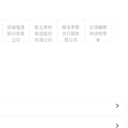
明基電通
歐立車材
韓金季整
台灣輔導
股份有限
製造股份
合行銷有
與諮商學
公司
有限公司
限公司
會
、較貴、費時，且難叫計程車前往高鐵站！從最早06:05一
可搭乘。假設從溪湖糖廠 (彰化縣溪湖鎮) 前往最靠近的台中高鐵