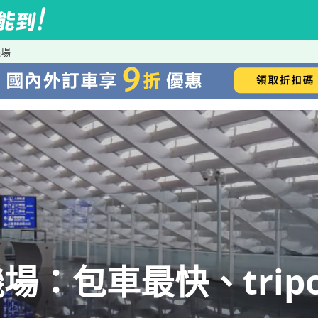
機場
：包車最快、tripo