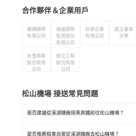
合作夥伴＆企業用戶
鐵橋國際
福龍國際
巨耕企業
國立臺灣
有限公司
投資股份
有限公司
大學
有限公司
台豐興業
統立工程
股份有限
股份有限
公司
公司
松山機場 接送常見問題
是否建議從溪湖糖廠搭乘高鐵前往松山機場？
若要從溪湖糖廠搭高鐵前往松山機場，高鐵乘坐舒適
直到23:03，台中-台北一天最多有105班次高鐵
是否推薦租車自駕從溪湖糖廠去松山機場？