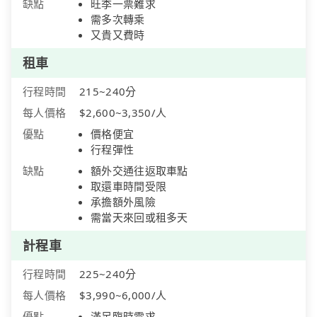
缺點
旺季一票難求
需多次轉乘
又貴又費時
租車
行程時間
215~240分
每人價格
$2,600~3,350/人
優點
價格便宜
行程彈性
缺點
額外交通往返取車點
取還車時間受限
承擔額外風險
需當天來回或租多天
計程車
行程時間
225~240分
每人價格
$3,990~6,000/人
優點
滿足臨時需求