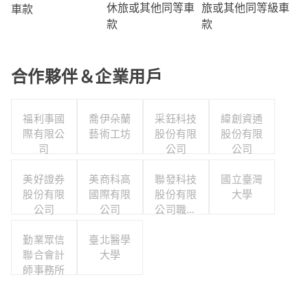
旅或其他同等級車
休旅或其他同等車
車款
款
款
合作夥伴＆企業用戶
福利事國
喬伊朵蘭
采鈺科技
緯創資通
際有限公
藝術工坊
股份有限
股份有限
司
公司
公司
美好證券
美商科高
聯發科技
國立臺灣
股份有限
國際有限
股份有限
大學
公司
公司
公司職工
福利委員
勤業眾信
臺北醫學
會
聯合會計
大學
師事務所