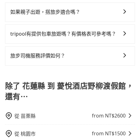
只要不超出您選用的用車時間及行程總公里數，且行程
計程錶行計程車等叫車看看。依照里程跳錶計算，價格
$2,600~3,350（金額差異來自於平假日、車款差異、抵
達薆悅酒店野柳渡假館 (新北市萬里區) 的目的地。全程
沒有到達海拔1500公里以上的山區，行程都是可以依照
約為3,990~6,000元間，若改選tripool的專車服務可再
達目的地後多久原路返回），雖已將eTag和可能的每小
如果親子出遊，搭旅步適合嗎？
加上轉車時間共5小時24分鐘，假設一人獨行，交通費總
您的需求安排的。
更便宜。但如果你無法提前預約，或偏好臨時叫車，那
時40元路邊停車費用預估進去，但額外的汽車保險與可
計6,840元。不過花蓮縣領有合法執照的計程車僅有
適合的，另外旅步也特別為您心愛的寶貝準備了兒童座
要注意花蓮縣僅有合法計程車約1,010輛，計程車密度為
能的罰單都需自付。再者，和運的iRent只提供最基本的
1,000多輛，計程車的密度為雙北的0.5%，換句話說，臨
椅及兒童用增高墊供您選購(租借300元/個)，讓您和孩子
雙北的0.5%，也就是說要臨時叫到小黃的難度是台北或
tripool有提供包車旅遊嗎？有價格表可參考嗎？
車型，如Toyota Yaris、Prius C、Vios這類乘坐體驗較
時要叫小黃的難度是雙北大城市的200倍。縱使幸運攔到
出遊時安全更有保障。
新北的200倍之多。關於交通需要特別注意：像薆悅酒店
差的車款，如果人數超過四位，更是沒有較大的七人座
一輛小黃了，花蓮縣少部分小黃司機不按表收費，看乘
tripool提供全台各地包括薆悅酒店野柳渡假館與花蓮縣
野柳渡假館這樣的偏遠地區，計程車不會在路上巡迴找
或九人座可供選擇，而且無人租車最令人詬病的就是車
客是外地人便漫天喊價或恣意繞路。但如果全程使用
的包車旅遊，從單純的單趟接送到算時間的計時包車都
旅步司機服務評價如何？
客人。它們通常只在特定地點等候，或者必須透過叫車
況，打開車門才發現仍有上一組乘客遺留的垃圾或者撞
tripool並到府專車接送，則僅需花費約5,760元，費時3
有，可彈性選擇2~12小時的服務，滿足家族出遊、朋友
平台或電話叫車，這代表你需要事先預約，並且要做好
凹的車門仍未被修理，每一次租車都好像在開樂透一
小時30分鐘。選擇搭乘高鐵而不預約包車，不僅至少額
在 Google 上關於旅步的評論中，許多人都給予旅步司
聚會、婚喪喜慶等不同的需求。價格透明、無隱藏費
等待較久的心理準備。再加上花蓮縣有些計程車司機不
樣。另外，偶爾也會遇到明明已經預約了時間但上一位
外負擔1,080元車資，而且更會額外浪費114分鐘在轉乘
機非常高的評價，認為他們非常專業且親切！讓他們的
用，網站試算即真實價格，免去來回電話確認。一天包
按錶計費，約有32%會採現場議價，建議最好先上網預
用戶卻遲遲尚未歸還，又或者要還車時卻偏偏找不到停
與等車上，現在還不馬上來預約tripool！
旅程更加順暢和舒適。」
除了 花蓮縣 到 薆悅酒店野柳渡假館，
車的價格可能跟其他車隊相差無幾，但是如果只需要短
約，以免當場被坑受騙。雖然花蓮縣到薆悅酒店野柳渡
車位，對於急著用車或者要載其他乘客的人來說就有不
時數或者單程專車服務者，敢大聲說我們價格絕對最划
假館的跳表小黃可能較為便宜，但當你們人數超過四位
小的風險。最後，雖然路邊隨租隨還看似方便，但實際
還有⋯
算。網站上可直接挑選小轎車、休旅車、或九人座箱型
時，叫兩輛計程車的費用就貴了，改預約一輛tripool的
使用時還是有其區域的限制，實際可停靠的地點與你的
車，如需10人以上巴士，請來信洽詢。
九人座廂型車最高可省$700。
上下車地點仍有段距離，在遇到下雨天或者載行李時，
from NT$
2600
從
苗栗縣
就顯得非常不便。
from NT$
1500
從
桃園市