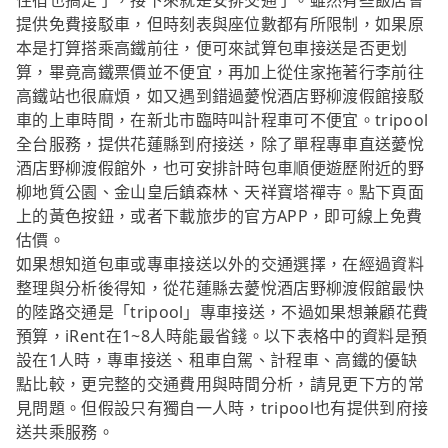
住宿也搞定了，接下來就是安排交通了。雖然有些飯店會
提供免費接駁車，但時刻表與座位數都有所限制，如果原
本是打算搭乘高鐵前往，便可來試算包車接送是否更划
算，畢竟高鐵票價並不便宜，再加上從住家拖著行李前往
高鐵站也很麻煩，如又遇到錯過薆悅酒店野柳渡假館接駁
車的上車時間，在新北市臨時叫計程車可不便宜。tripool
全台服務，提供花蓮縣到府接送，除了單程專車直送薆悅
酒店野柳渡假館外，也可安排計時包車順便遊歷附近的野
柳地質公園、金山皇后鎮森林、天祥寶塔禪寺。點下頁面
上的黃色按鈕，或者下載旅步的官方APP，即可線上免費
估價。
如果想知道包車或專車接送以外的交通選擇，在經過資料
整理與分析後得知，從花蓮縣去薆悅酒店野柳渡假館最快
的陸路交通是「tripool」專車接送，不過如果想兼顧花費
預算，iRent在1~8人時能最省錢。以下表格中的資料是預
設在1人時，專車接送、租車自駕、計程車、高鐵的優缺
點比較，更完整的交通費用與時間分析，請見更下方的常
見問題。但假設只有獨自一人時，tripool也有提供到府接
送共乘服務。