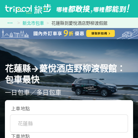
新北市包車
花蓮縣到薆悅酒店野柳渡假館
花蓮縣→薆悅酒店野柳渡假館：
包車最快
一日包車／多日包車
上車地點
下車地點