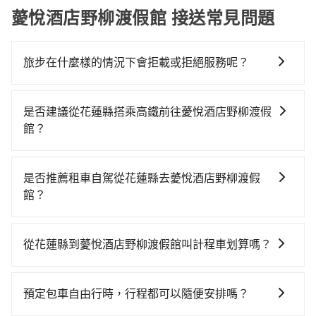
薆悅酒店野柳渡假館 接送常見問題
旅步在什麼樣的情況下會拒載或拒絕服務呢？
當您使用 tripool 旅步乘車日期當天，若發生以下 3 項
原因，司機有權拒絕服務： 1) 當日搭車人數或行李超過
是否建議從花蓮縣搭乘高鐵前往薆悅酒店野柳渡假
訂購時填寫的數量。請務必確實填寫當日實際攜帶的行
館？
李及乘坐的總人數，包含成人及兒童／嬰幼兒。 2) 孩童
從花蓮搭高鐵去薆悅酒店野柳渡假館絕非最佳選擇，高
同行，卻無自備或加購兒童座椅。提醒您，為了保護孩
鐵較貴、費時，且難叫計程車前往高鐵站！南港-台北雖
童的安全，依道路交通安全規則規定，四歲以下的孩童
是否推薦租車自駕從花蓮縣去薆悅酒店野柳渡假
然一天最多時有101班車次，從最早06:15到22:50，過
必須乘坐兒童座椅。 3) 搭乘寵物友善專車卻沒有裝籠。
館？
了末班車到清晨的時段，還是要找其他交通方案。假設
避免影響行車安全，請您務將寵物置入提籠或提袋內。
如果你有台灣駕照且對自己駕駛技術有信心，且在車上
從花蓮縣花蓮市前往最靠近的南港高鐵站，叫一輛計程
時不需要閉目養神（因為要自己開車），最重要的是你
車花費約5,200元、車程約225分鐘。抵達高鐵站後，步
從花蓮縣到薆悅酒店野柳渡假館叫計程車划算嗎？
當天就要來回，那在花蓮路邊可隨租隨借的iRent應該是
行進站、現場購票並於月台排隊的時間約20分鐘，再乘
如選擇小黃直達，在花蓮可以透過app叫車的有55688台
你最便宜選擇。註冊完iRent的app後，可以每小時
坐7~8分鐘（平均8分）的高鐵從南港站前往台北高鐵
灣大車隊，如果在路邊攔不到車，也可考慮打電話至附
$115~205承租小轎車，每公里再額外加收$3.2，從花蓮
站，每人票價40元，再用15分鐘出站、等待車站前排班
預定包車自由行時，行程都可以隨便安排嗎？
近的計程車隊，如統一計程車、蓮花計程車、花蓮建宏
縣（花蓮市）到薆悅酒店野柳渡假館的花費預估為
的計程車，搭上小黃後約花60分鐘、車費1,600元後，抵