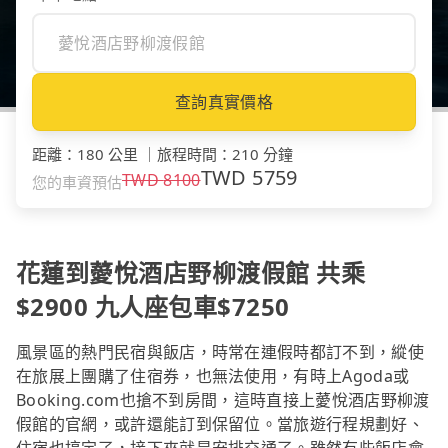
查詢真實價格
距離
：
180 公里
｜
旅程時間
：
210 分鐘
TWD
5759
TWD
8100
您的車資預估
花蓮到薆悅酒店野柳渡假館 共乘
$2900 九人座包車$7250
風景區的熱門民宿與飯店，時常在連假時都訂不到，縱使
在旅展上團購了住宿券，也無法使用，有時上Agoda或
Booking.com也搶不到房間，這時直接上薆悅酒店野柳渡
假館的官網，或許還能訂到保留位。當旅遊行程規劃好、