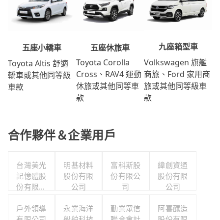
九座箱型車
五座休旅車
五座小轎車
Volkswagen 旗艦
Toyota Corolla
Toyota Altis 舒適
商旅、Ford 家用商
Cross、RAV4 運動
轎車或其他同等級
旅或其他同等級車
休旅或其他同等車
車款
款
款
合作夥伴＆企業用戶
台灣美光
明基材料
富科斯股
緯創資通
記憶體股
股份有限
份有限公
股份有限
份有限公
公司
司
公司
司
戶外領導
永業海洋
勤業眾信
阿喜釀造
有限公司
船舶科技
聯合會計
股份有限