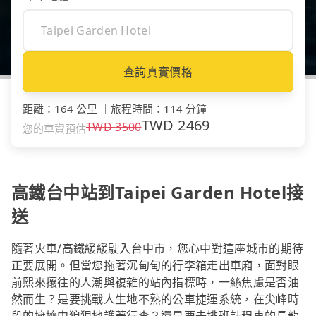
查詢真實價格
距離
：
164 公里
｜
旅程時間
：
114 分鐘
TWD
2469
TWD
3500
您的車資預估
高鐵台中站到Taipei Garden Hotel接
送
隨著火車/高鐵緩緩駛入台中市，您心中對這座城市的期待
正要展開。但當您拖著沉甸甸的行李箱走出車廂，面對眼
前熙來攘往的人潮與複雜的站內指標時，一絲焦慮是否油
然而生？是要挑戰人生地不熟的公車捷運系統，在尖峰時