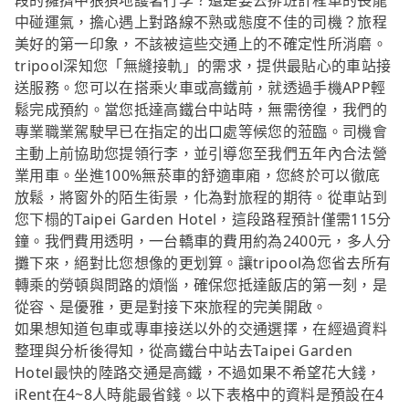
段的擁擠中狼狽地護著行李？還是要去排班計程車的長龍
中碰運氣，擔心遇上對路線不熟或態度不佳的司機？旅程
美好的第一印象，不該被這些交通上的不確定性所消磨。
tripool深知您「無縫接軌」的需求，提供最貼心的車站接
送服務。您可以在搭乘火車或高鐵前，就透過手機APP輕
鬆完成預約。當您抵達高鐵台中站時，無需徬徨，我們的
專業職業駕駛早已在指定的出口處等候您的蒞臨。司機會
主動上前協助您提領行李，並引導您至我們五年內合法營
業用車。坐進100%無菸車的舒適車廂，您終於可以徹底
放鬆，將窗外的陌生街景，化為對旅程的期待。從車站到
您下榻的Taipei Garden Hotel，這段路程預計僅需115分
鐘。我們費用透明，一台轎車的費用約為2400元，多人分
攤下來，絕對比您想像的更划算。讓tripool為您省去所有
轉乘的勞頓與問路的煩惱，確保您抵達飯店的第一刻，是
從容、是優雅，更是對接下來旅程的完美開啟。
如果想知道包車或專車接送以外的交通選擇，在經過資料
整理與分析後得知，從高鐵台中站去Taipei Garden
Hotel最快的陸路交通是高鐵，不過如果不希望花大錢，
iRent在4~8人時能最省錢。以下表格中的資料是預設在4