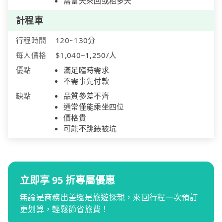
需當天來回或租多天
計程車
行程時間
120~130分
每人價格
$1,040~1,250/人
優點
滿足臨時需求
不需事先付款
缺點
品質參差不齊
通常僅能乘坐四位
價格貴
可能不跳錶被坑
立即享 95 折專屬優惠
無論是商務出差還是旅遊探親，來回行程一次預訂
更划算，輕鬆節省旅費！