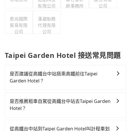
有限公司
師事務所
公司
君尚國際
漢崴船務
貿易有限
代理有限
公司
公司
Taipei Garden Hotel 接送常見問題
是否建議從高鐵台中站搭乘高鐵前往Taipei
Garden Hotel？
若要從高鐵台中站搭高鐵前往Taipei Garden Hotel，高
鐵乘坐舒適、省時、較貴！從最早06:05一直到23:03，
是否推薦租車自駕從高鐵台中站去Taipei Garden
台中-台北一天最多有105班次高鐵可搭乘。假設從高鐵
Hotel？
台中站 (台中市烏日區) 出發，步行進入高鐵站約10分
如果你有台灣駕照且對自己駕駛技術有信心，且在車上
鐘，現場買票或月台等車時間約10分鐘，再乘坐43~69
時不需要閉目養神（因為要自己開車），最重要的是你
分鐘（平均57分）的高鐵從台中站前往台北高鐵站，每
從高鐵台中站到Taipei Garden Hotel叫計程車划