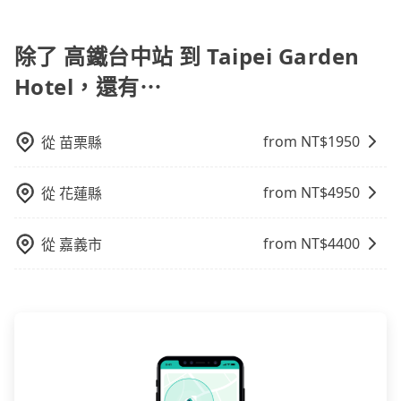
當您使用 tripool 旅步乘車日期當天，若發生以下 3 項
認是否能協助安排。
就顯得非常不便。
原因，司機有權拒絕服務： 1) 當日搭車人數或行李超過
訂購時填寫的數量。請務必確實填寫當日實際攜帶的行
除了 高鐵台中站 到 Taipei Garden
李及乘坐的總人數，包含成人及兒童／嬰幼兒。 2) 孩童
Hotel，還有⋯
同行，卻無自備或加購兒童座椅。提醒您，為了保護孩
童的安全，依道路交通安全規則規定，四歲以下的孩童
必須乘坐兒童座椅。 3) 搭乘寵物友善專車卻沒有裝籠。
from NT$
1950
從
苗栗縣
避免影響行車安全，請您務將寵物置入提籠或提袋內。
from NT$
4950
從
花蓮縣
from NT$
4400
從
嘉義市