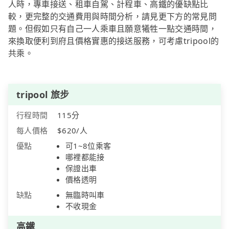
人時，專車接送、租車自駕、計程車、高鐵的優缺點比
較，更完整的交通費用與時間分析，請見更下方的常見問
題。但假如只有自己一人乘車且願意犧牲一點交通時間，
來換取便利到府且價格實惠的接送服務，可考慮tripool的
共乘。
tripool 旅步
行程時間
115分
每人價格
$620/人
優點
可1~8位乘客
哪裡都能接
保證出車
價格透明
缺點
無臨時叫車
不收現金
高鐵