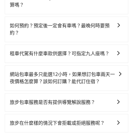
當天就要來回，那在台中路邊可隨租隨借的iRent應該是
人票價700元，再用15分鐘出站，最後再根據距離的遠
算嗎？
你最便宜選擇。註冊完iRent的app後，可以每小時
近或者天候狀況，決定是步行一段路或者搭乘公車抵達
如選擇小黃直達，在台中可以透過app叫車的有55688台
$115~205承租小轎車，每公里再額外加收$3.2，從高鐵
最終的目的地。全程加上轉車時間共1小時32分鐘，假設
灣大車隊、Uber、Line Taxi、Yoxi等，如果在路邊攔不
台中站到Taipei Garden Hotel的花費預估為
4位同行，高鐵加轉乘之平均每人花費為700元。不過，
如何預約？預定後一定會有車嗎？最晚何時要預
到車，也可考慮打電話至台中市烏日區當地唯一的計程
$2,150~2,700（金額差異來自於平假日、車款差異、抵
台中市少部分小黃司機不按表收費，看乘客是外地人便
約？
車行-yoxi車隊等叫車看看。依照里程跳錶計算，價格約
達目的地後多久原路返回），雖已將eTag和可能的每小
漫天喊價或恣意繞路。但如果全程使用tripool並到府專
如要預約從高鐵台中站前往Taipei Garden Hotel的專車
為4,150~5,000元間，但如改預約tripool可省高達
時40元路邊停車費用預估進去，但額外的汽車保險與可
車接送，則每人平均花費約620元，費時1小時54分鐘。
接送服務，可直接線上輸入上下車地點或地址，三秒內
$2,500。台中市有些計程車司機不按錶計費，約有27%
能的罰單都需自付。再者，和運的iRent只提供最基本的
租車代駕有什麼車款供選擇？可指定九人座嗎？
長距離移動確實搭乘高鐵可以比坐車快，但卻要額外支
即可查到真實價格，照著步驟填寫完乘客資料與線上刷
會採現場議價，建議最好先上網預約，以免當場被坑受
車型，如Toyota Yaris、Prius C、Vios這類乘坐體驗較
出約320元的交通費，所以對於不是這麼趕時間的人來
tripool提供的車型以五人座小轎車、休旅車與九人座箱
卡，訂單即成立。在拿到訂單編號後，隨即會在手機上
騙。綜合以上，無論在價格或服務品質上，tripool都是
差的車款，如果人數超過四位，更是沒有較大的七人座
說，預約tripool還是比較划算的。如果你是三人以下要
型車為主，車款品牌以豐田Toyota、福特Ford、福斯
收到簡訊以及電子郵件確認信，如此就完成預約了，而
你從高鐵台中站到Taipei Garden Hotel的最佳選擇。
網站包車最多只能選12小時，如果想訂包車兩天一
或九人座可供選擇，而且無人租車最令人詬病的就是車
乘車，也可參考tripool的拼車共乘服務，最多可再節省
VW為主，其中也有少量進口車像凌志Lexus、特斯拉
司機與車輛的詳細資料，將於乘車前一晚八點透過SMS
夜價格怎麼算？該如何訂購？能代訂住宿？
況，打開車門才發現仍有上一組乘客遺留的垃圾或者撞
50%的交通費用。
Tesla、賓士Benz等高級車款。全部五年內合法營業用
和EMAIL提供。一旦付款完畢，tripool保證出車。一般
凹的車門仍未被修理，每一次租車都好像在開樂透一
旅步的包車服務是以一天一張訂單的方式計算，如果您
車，百分百無菸車，乘客均有最高500萬乘客險。如果有
建議出發前一天中午以前完成預約，越早下訂價格越低
樣。另外，偶爾也會遇到明明已經預約了時間但上一位
需要連續兩天的包車服務，可以在官網上分開預定兩天
特殊需求或人數較多，需要大T保母車、20人座中巴、
價，如臨時需要，前一天傍晚五點前仍會收單，最遲如
旅步包車服務是否有提供導覽解說服務？
用戶卻遲遲尚未歸還，又或者要還車時卻偏偏找不到停
的行程。另外，目前旅步只提供接送服務，暫不提供代
40人座大巴或遊覽車，可特別填單並另外報價。
當天下午過後乘車，四小時前仍能預約。
車位，對於急著用車或者要載其他乘客的人來說就有不
抱歉！目前旅步的包車服務暫無提供導覽服務，如果您
訂住宿服務。
小的風險。最後，雖然路邊隨租隨還看似方便，但實際
需要導覽服務，可事先透過電子郵件
旅步在什麼樣的情況下會拒載或拒絕服務呢？
使用時還是有其區域的限制，實際可停靠的地點與你的
booking@tripool.app聯繫我們，將有專人協助回覆確
上下車地點仍有段距離，在遇到下雨天或者載行李時，