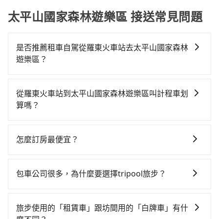
太平山國家森林遊樂區 接送常見問題
是否推薦租車自駕從羅東火車站去太平山國家森林
遊樂區？
如果你有台灣駕照且對自己駕駛技術有信心，且需要絕
對的時間彈性，最重要的是你當天就要來回，那在宜蘭
從羅東火車站到太平山國家森林遊樂區叫計程車划
路邊可隨租隨借的iRent應該是你最便宜選擇。註冊完
算嗎？
iRent的app後，可以每小時$115~205承租小轎車，每
如選擇小黃直達，在宜蘭可以透過app叫車的有55688台
公里再額外加收$3.2，從羅東火車站到太平山國家森林
灣大車隊、Uber、Line Taxi、Yoxi等，如果在路邊攔不
遊樂區的花費預估為$600~1,050（金額差異來自於平假
怎麼訂房最便宜？
到車，也可考慮打電話至羅東火車站附近的計程車隊，
日、車款差異、抵達目的地後多久原路返回），雖已將
現在旅客預訂飯店已經很少透過旅行社，大多是透過
如長慶計程車、東慶計程車、羅東信通計程車等叫車看
每小時40元路邊停車費用預估進去，但額外的汽車保險
OTA (online travel agent) 來完成，除了可以快速依據
看。依照里程跳錶計算，價格約為530~800元間。不過
與可能的罰單都需自付。再者，和運的iRent只提供最基
包車公司很多，為什麼要選擇tripool旅步？
地區、價位、人數、特殊需求來搜尋適合的旅店與房
宜蘭縣僅有合法計程車約750輛，計程車密度為雙北的
本的車型，如Toyota Yaris、Prius C、Vios這類乘坐體
旅步提供多種車型，從轎車、休旅車到九人座，讓您可
型，更重要的是通常價格是官網的6~8折，如果又有加入
0.9%，也就是說要臨時叫到小黃的難度是台北或新北的
驗較差的車款，如果人數超過四位，更是沒有較大的七
以依照您行程人數的需求進行選擇。此外，為確保您的
會員或者使用特定的信用卡，還可以累積點數做現金回
100倍之多。再加上宜蘭縣有些計程車司機不按錶計費，
旅步使用的「租賃車」跟坊間用的「白牌車」有什
人座或九人座可供選擇，而且無人租車最令人詬病的就
旅途安全無憂，我們的司機都是專業且可靠的職業駕
饋或未來換取免費的住房。台灣人常用的線上訂房平台