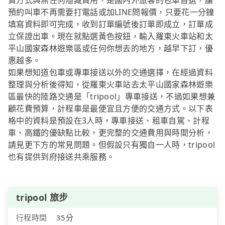
費方式與無任何隱藏費用，是國內外旅客的包車首選，讓
預約叫車不再需要打電話或加LINE問報價，只要花一分鐘
填寫資料即可完成，收到訂單編號後訂單即成立，訂單成
立保證出車。現在就點選黃色按鈕，輸入羅東火車站和太
平山國家森林遊樂區或任何你想去的地方，越早下訂，優
惠越多。
如果想知道包車或專車接送以外的交通選擇，在經過資料
整理與分析後得知，從羅東火車站去太平山國家森林遊樂
區最快的陸路交通是「tripool」專車接送，不過如果想兼
顧花費預算，計程車是最便宜且方便的交通方式。以下表
格中的資料是預設在3人時，專車接送、租車自駕、計程
車、高鐵的優缺點比較，更完整的交通費用與時間分析，
請見更下方的常見問題。但假設只有獨自一人時，tripool
也有提供到府接送共乘服務。
tripool 旅步
行程時間
35分