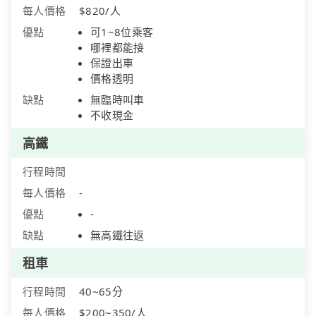
每人價格
$820/人
優點
可1~8位乘客
哪裡都能接
保證出車
價格透明
缺點
無臨時叫車
不收現金
高鐵
行程時間
每人價格
-
優點
-
缺點
無高鐵往返
租車
行程時間
40~65分
每人價格
$200~350/人