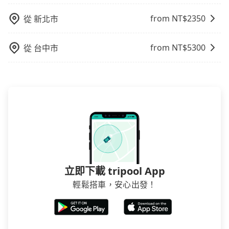
車率，也就是提高俗稱「回頭車」的比例。這不僅體現
from NT$
2350
從
新北市
在成本的控制，更是在傳統旺季（年假、端午、中秋、
雙十等）能用更少的司機來服務更多的旅客，意味著使
用到不熟悉的司機或者轉單給其他車行的情況比同行更
from NT$
5300
從
台中市
低，如此便反應在服務品質的控管會更佳。但tripool網
站上的價格是動態的，一般來說越早預訂價格越優，且
保證前一天中午以前均可全額取消退費，如已經決定好
要從羅東火車站去太平山國家森林遊樂區，請儘早下訂
以把握最划算的價格。
立即下載 tripool App
輕鬆搭車，安心出發！