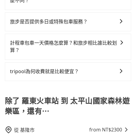
約有47%會採現場議價，建議最好先上網預約，以免當
麼不同？
是車況，打開車門才發現仍有上一組乘客遺留的垃圾或
駛。關於價格，旅步官網可一鍵即時查價，所示價格絕
有Booking.com、Agoda.com、Hotels.com、
場被坑受騙。雖然羅東火車站到太平山國家森林遊樂區
者撞凹的車門仍未被修理，每一次租車都好像在開樂透
旅步所使用的是符合政府法規的租賃車，車牌以白底黑
無隱藏費用，且還提供優於其他業者更彈性的取消政
Expedia.com、Trip.com等。正常來說，線上刷卡付款
的跳表小黃可能較為便宜，但仍有臨時攔不到車以及計
一樣。另外，偶爾也會遇到明明已經預約了時間但上一
字的「R」開頭，受車隊嚴格管理及審核後才可入隊，成
策，讓您在規劃行程時能更無後顧之憂。無論您是要前
完後預定就完成，事先不用電話確認空房，事後也不用
旅步是否提供多日或特殊包車服務？
程車司機不跳錶計費的風險，如你們人數在五人以上，
位用戶卻遲遲尚未歸還，又或者要還車時卻偏偏找不到
為旅步貴賓服務用車。與一些私家車充當營業用車違法
往市區還是郊區，我們都可以為您提供最佳的旅遊體
告知付款完畢，一切都能在網路上操作。但有些較冷門
分坐兩台計程車就不太方便，反而能事先預約且品質穩
停車位，對於急著用車或者要載其他乘客的人來說就有
若您有多日或特殊包車需求，您可以先來信旅步，會有
接載的「白牌車」不同。旅步所使用的車輛合法且符合
驗。所以，如果您正在尋找一家可靠的包車公司，
或規模較小的飯店，有可能再多平台同時上架而發生超
定的tripool，可能更適合你。
不小的風險。最後，雖然路邊隨租隨還看似方便，但實
專人回覆您。
相關法規。
tripool旅步絕對是您值得信任的不二選擇！
計程車包車一天價格怎麼算？和旅步相比誰比較划
賣的現象，便有可能到了現場卻沒房可住的窘境，所以
際使用時還是有其區域的限制，實際可停靠的地點與你
算？
在預定時要不選擇評分高、評論多的飯店，不然就是還
的上下車地點仍有段距離，在遇到下雨天或者載行李
要再人工電話與飯店確認。預訂民宿方面，如不怕麻
時，就顯得非常不便。
計程車包車的價格通常根據時間或距離計算，包車的價
煩，有些時候直接打電話問的價格可能比民宿訂房網來
格通常是根據時間或距離來計算，而且在不同城市和地
tripool為何收費就是比較便宜？
得便宜，但缺點就是多數要匯款並再人工確認。假如不
區，價格可能有所不同。另外，計程車包車價格也可能
介意多花一點錢省下這些瑣碎的事，台灣本土的AsiaYo
對於平常就有在使用長程專車接送服務的乘客來說，第
會因為交通狀況等因素而有所變動。因此，在預定包車
或者國際Airbnb都值得推薦。
一次使用tripool的會擔心價格比市價便宜不少，是不是
之前，最好先詢問清楚具體價格和注意事項。相比之
因為司機素質比較差、車上會有煙味、或者車齡過大，
除了 羅東火車站 到 太平山國家森林遊
下，旅步的包車服務價格相對更為透明和具體，一般是
但事實恰恰相反。tripool不僅有嚴密的篩選機制，定期
按照包車時間和里程、車型來計費，價格在網站上公開
樂區，還有⋯
淘汰顧客評分較低的司機，且車輛均要求5年內新車，司
透明，方便客戶可以更加準確地了解行程所需時間和費
機也絕對不會在車內吸煙，於新冠肺炎期間也絕對全程
用。
配戴口罩。tripool之所以能將價格壓在市價7~8折的主
from NT$
2300
從
基隆市
因來自於自行研發的AI車輛調度演算法，能有效降低空