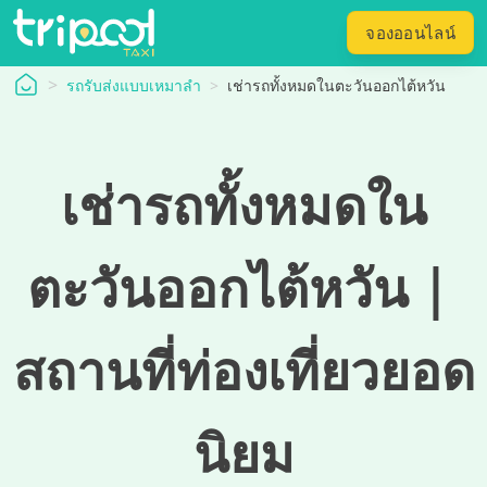
จองออนไลน์
tripool
รถรับส่งแบบเหมาลำ
เช่ารถทั้งหมดในตะวันออกไต้หวัน
เช่ารถทั้งหมดใน
ตะวันออกไต้หวัน
｜
สถานที่ท่องเที่ยวยอด
นิยม