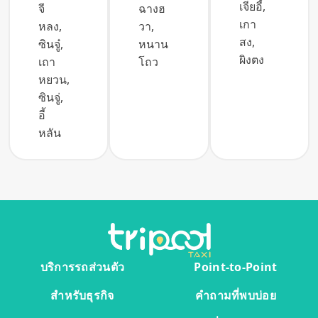
เจียอี้,
จี
ฉางฮ
เกา
หลง,
วา,
สง,
ซินจู๋,
หนาน
ผิงตง
เถา
โถว
หยวน,
ซินจู่,
อี้
หลัน
บริการรถส่วนตัว
Point-to-Point
สำหรับธุรกิจ
คำถามที่พบบ่อย