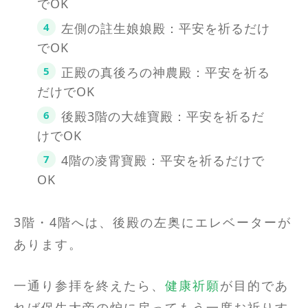
でOK
左側の註生娘娘殿：平安を祈るだけ
でOK
正殿の真後ろの神農殿：平安を祈る
だけでOK
後殿3階の大雄寶殿：平安を祈るだ
けでOK
4階の凌霄寶殿：平安を祈るだけで
OK
3階・4階へは、後殿の左奥にエレベーターが
あります。
一通り参拝を終えたら、
健康祈願
が目的であ
れば保生大帝の炉に戻ってもう一度お祈りす