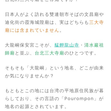
日本人がよく訪れる雙連朝市そばの文昌廟や
迪化街の霞海城隍廟は、実はどちらも
三大寺
廟には含まれていません
。
大龍峒保安宮こそが、
艋舺龍山寺
・
清水巖祖
師廟
と並ぶ、
台北三大寺廟
のひとつです。
そもそも「大龍峒」という地名、どこが由来
か気になりませんか？
もともとこの地には台湾の平地原住民族が暮
らしており、その言語の「Pourompon」が
地名の起源とされています。