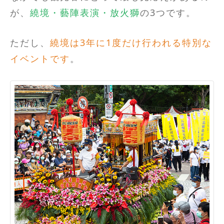
が、
繞境・藝陣表演・放火獅
の3つです。
ただし、
繞境は3年に1度だけ行われる特別な
イベントです
。