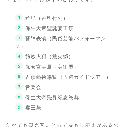
繞境（神輿行列）
保生大帝聖誕宴王祭
藝陣表演（民俗芸能パフォーマン
ス）
施放火獅（放火獅）
保安宮美展（美術展）
古蹟藝術導覧（古跡ガイドツアー）
音楽会
保生大帝飛昇紀念祭典
宴王祭
なかでも観光客にとって最も見応えがあるの