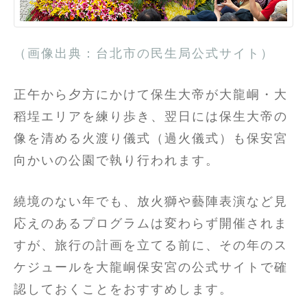
（画像出典：台北市の民生局公式サイト）
正午から夕方にかけて保生大帝が大龍峒・大
稻埕エリアを練り歩き、翌日には保生大帝の
像を清める火渡り儀式（過火儀式）も保安宮
向かいの公園で執り行われます。
繞境のない年でも、放火獅や藝陣表演など見
応えのあるプログラムは変わらず開催されま
すが、旅行の計画を立てる前に、その年のス
ケジュールを大龍峒保安宮の公式サイトで確
認しておくことをおすすめします。