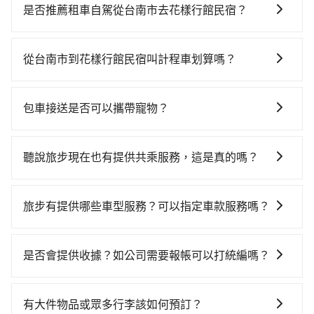
貴、費時、轉車麻煩，且難叫計程車前往高鐵站！台南-
是否推薦租車自駕從台南市去花樣行館民宿？
左營雖然一天最多時有74班車次，從最早07:16到
如果你有台灣駕照且對自己駕駛技術有信心，且在車上
23:48，過了末班車到清晨的時段，還是要找其他交通方
時不需要閉目養神（因為要自己開車），最重要的是你
案。假設從台南市安平區前往最靠近的台南高鐵站，叫
從台南市到花樣行館民宿叫計程車划算嗎？
當天就要來回，那在台南路邊可隨租隨借的iRent應該是
一輛計程車花費約700元、車程約45分鐘。抵達高鐵站
如選擇小黃直達，在台南可以透過app叫車的有55688台
你最便宜選擇。註冊完iRent的app後，可以每小時
後，步行進站、現場購票並於月台排隊的時間約15分
灣大車隊、Uber、Line Taxi、Yoxi等，如果在路邊攔不
$115~205承租小轎車，每公里再額外加收$3.2，從台南
鐘，再乘坐11~13分鐘（平均12分）的高鐵從台南站前
包車接送是否可以攜帶寵物？
到車，也可考慮打電話至帝一計程車等叫車看看。依照
市（安平區）到花樣行館民宿的花費預估為
往左營高鐵站，每人票價140元，再用10分鐘出站、等
可以的，tripool 旅步提供「寵物友善車」服務，只要在
里程跳錶計算，價格約為1,795~2,200元間，若改選
$1,300~1,800（金額差異來自於平假日、車款差異、抵
待車站前排班的計程車，搭上小黃後約花60分鐘、車費
預定時特別勾選，是可以讓置入提籠或提袋內的中小型
tripool的專車服務可再更便宜。但如果你無法提前預
達目的地後多久原路返回），雖已將eTag和可能的每小
聽說旅步現在也有提供共乘服務，這是真的嗎？
1,400元後，抵達花樣行館民宿 (屏東縣東港鎮) 的目的
寵物同行。且為了行程安全，請勿將寵物抱出來或置於
約，或偏好臨時叫車，那要注意台南市僅有合法計程車
時40元路邊停車費用預估進去，但額外的汽車保險與可
地。全程加上轉車時間共2小時17分鐘，假設一人獨行，
是的！除了原有的專車接送外，旅步在2024年更上架了
座椅上，以確保行程順利進行。
約4,140輛，計程車密度為雙北的4.6%，也就是說要臨時
能的罰單都需自付。再者，和運的iRent只提供最基本的
交通費總計2,240元。不過台南市領有合法執照的計程車
保證出車的共乘服務，不用再擔心人少不成團問題，還
叫到小黃的難度是台北或新北的20倍之多。如果當天或
旅步有提供哪些車型服務？可以指定車款服務嗎？
車型，如Toyota Yaris、Prius C、Vios這類乘坐體驗較
僅有4,100多輛，計程車的密度為雙北的4.6%，換句話
能到府接送，機場、通勤共乘、大型活動接送都適合！
隔天也要原路返回，花樣行館民宿所在的屏東縣的計程
差的車款，如果人數超過四位，更是沒有較大的七人座
說，臨時要叫小黃的難度是雙北大城市的20倍。縱使幸
旅步有提供小轎車、休旅車、九人座供您選擇，若您有
車更難叫，該縣市僅有約368輛計程車，建議事先做好規
或九人座可供選擇，而且無人租車最令人詬病的就是車
運攔到一輛小黃了，台南市少部分小黃司機不按表收
指定車款服務的需求，可以先將您的需先提供旅步，會
是否會提供收據？如公司需要報帳可以打統編嗎？
劃。再加上台南市有些計程車司機不按錶計費，約有
況，打開車門才發現仍有上一組乘客遺留的垃圾或者撞
費，看乘客是外地人便漫天喊價或恣意繞路。但如果全
有專人回覆您。
17%會採現場議價，建議最好先上網預約，以免當場被
凹的車門仍未被修理，每一次租車都好像在開樂透一
程使用tripool並到府專車接送，則僅需花費約2,070
在乘車結束後一週內，tripool都會透過第三方系統寄出
坑受騙。雖然台南市區到花樣行館民宿的跳表小黃可能
樣。另外，偶爾也會遇到明明已經預約了時間但上一位
元，費時1小時22分鐘。選擇搭乘高鐵而不預約包車，不
旅行業代收轉付電子收據，如果公司需要報公帳，在預
有大件物品或眾多行李該如何預訂？
較為便宜，但當你們人數超過四位時，叫兩輛計程車的
用戶卻遲遲尚未歸還，又或者要還車時卻偏偏找不到停
僅至少額外負擔170元車資，而且更會額外浪費55分鐘