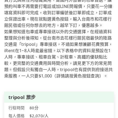
費方式與無任何隱藏費用，是國內外旅客的包車首選，讓
預約叫車不再需要打電話或加LINE問報價，只要花一分鐘
填寫資料即可完成，收到訂單編號後訂單即成立，訂單成
立保證出車。現在就點選黃色按鈕，輸入台南市和花樣行
館民宿或任何你想去的地方，越早下訂，優惠越多。
如果想知道包車或專車接送以外的交通選擇，在經過資料
整理與分析後得知，從台南市去花樣行館民宿最快的陸路
交通是「tripool」專車接送，不過如果想兼顧花費預算，
iRent在1~8人時能最省錢。以下表格中的資料是預設在1
人時，專車接送、租車自駕、計程車、高鐵的優缺點比
較，更完整的交通費用與時間分析，請見更下方的常見問
題。但假設只有獨自一人時，tripool也有提供到府接送共
乘服務，一人只要$1,000（詳情請按黃色按鈕查詢）。
tripool 旅步
行程時間
80分
每人價格
$2,070/人