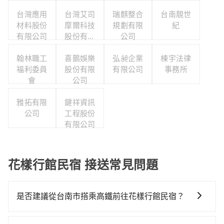
台灣應用
台灣艾司
瑞麒整合
台南靚世
材料股份
摩爾科技
規劃有限
紀
有限公司
股份有限
公司
公司
翰林職工
喜鵲娛樂
弘昶企業
棟宇法律
福利委員
股份有限
有限公司
事務所
會
公司
雅拓有限
鍵祥資訊
公司
工程股份
有限公司
花樣行館民宿 接送常見問題
是否建議從台南市搭乘高鐵前往花樣行館民宿？
從台南搭高鐵去花樣行館民宿絕非最佳選擇，高鐵較