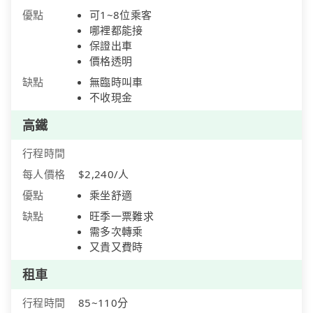
優點
可1~8位乘客
哪裡都能接
保證出車
價格透明
缺點
無臨時叫車
不收現金
高鐵
行程時間
每人價格
$2,240/人
優點
乘坐舒適
缺點
旺季一票難求
需多次轉乘
又貴又費時
租車
行程時間
85~110分