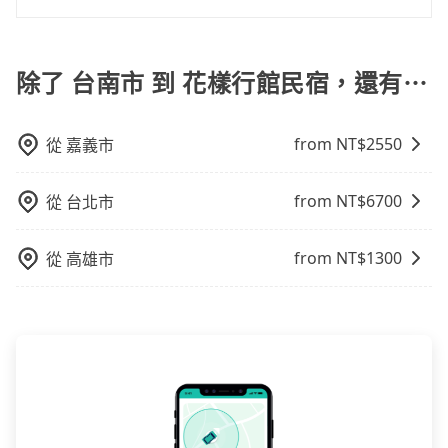
約付款前可以輸入公司的抬頭與統編，可向國稅局報
費用就貴了，改預約一輛tripool的九人座廂型車最高可
車位，對於急著用車或者要載其他乘客的人來說就有不
在轉乘與等車上，現在還不馬上來預約tripool！
一般情況，九人座最多可以乘坐八位乘客以及置放六件
帳，且免加收5%稅金。在收到後，可自行列印留存或報
省$900。
小的風險。最後，雖然路邊隨租隨還看似方便，但實際
30吋的行李箱，但如有大件行李、衝浪板、樂器、廣告
帳，完全符合台灣的法律規範。
使用時還是有其區域的限制，實際可停靠的地點與你的
看板、床墊、折疊單車、家電等，在乘客人數不多的情
除了 台南市 到 花樣行館民宿，還有⋯
上下車地點仍有段距離，在遇到下雨天或者載行李時，
況下，可以將後座倒放來騰出置物空間。基本上只要不
就顯得非常不便。
遮住司機視線、不會破壞車體、不影響行車安全，會讓
from NT$
2550
從
嘉義市
乘客盡量塞、盡量放。在預定前，建議先丈量好尺寸，
並事先透過官網的線上客服洽詢，確認沒問題再下訂。
from NT$
6700
從
台北市
from NT$
1300
從
高雄市