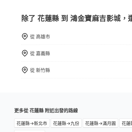
為了乘客未來可能的訂單修改或取消，每筆訂單只
口罩。tripool之所以能將價格壓在市價7~8折
定。至於價格已經市場最優惠，並無特別針對來回
也就是提高俗稱「回頭車」的比例。這不僅體現在
限單程或來回。
除了 花蓮縣 到 鴻金寶麻吉影城，
能用更少的司機來服務更多的旅客，意味著使用到
反應在服務品質的控管會更佳。但tripool網站
午以前均可全額取消退費，如已經決定好要從花蓮
從
高雄市
從
嘉義縣
從
新竹縣
更多從 花蓮縣 附近出發的路線
花蓮縣→新北市
花蓮縣→九份
花蓮縣→滿月圓
花蓮縣