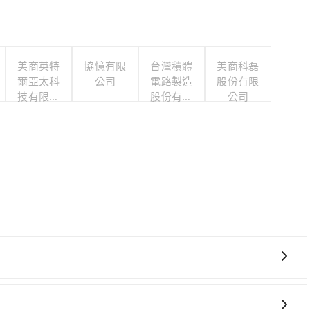
美商英特
協憶有限
台灣積體
美商科磊
爾亞太科
公司
電路製造
股份有限
技有限公
股份有限
公司
司
公司
一些不同之處： 計時包車：計時包車是按照用車時間來計費，
定一定時間的包車服務。這種服務適用於需要在城市內多個地