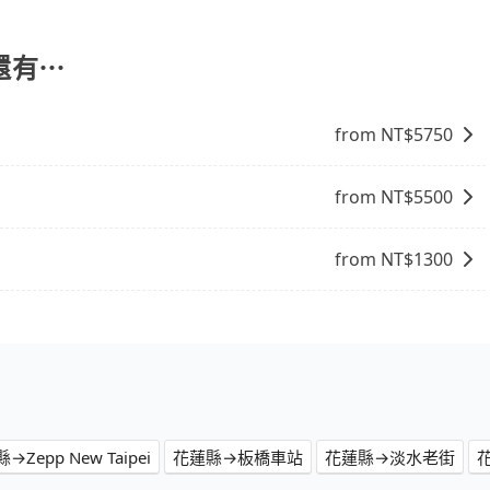
含一趟車的資訊，所以如果需要來回叫車，請分兩筆訂單預
的主因來自於自行研發的AI車輛調度演算法，能有效降低空車率，
車趟做額外折扣，但如果手上有優惠代碼，歡迎直接使用，不
成本的控制，更是在傳統旺季（年假、端午、中秋、雙十等）
還有⋯
不熟悉的司機或者轉單給其他車行的情況比同行更低，如此便
上的價格是動態的，一般來說越早預訂價格越優，且保證前一天中
縣去鴻金寶麻吉影城，請儘早下訂以把握最划算的價格。
from NT$
5750
from NT$
5500
from NT$
1300
→Zepp New Taipei
花蓮縣→板橋車站
花蓮縣→淡水老街