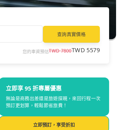
查詢真實價格
TWD
5579
TWD
7800
您的車資預估
立即享 95 折專屬優惠
無論是商務出差還是旅遊探親，來回行程一次
預訂更划算，輕鬆節省旅費！
立即預訂，享受折扣