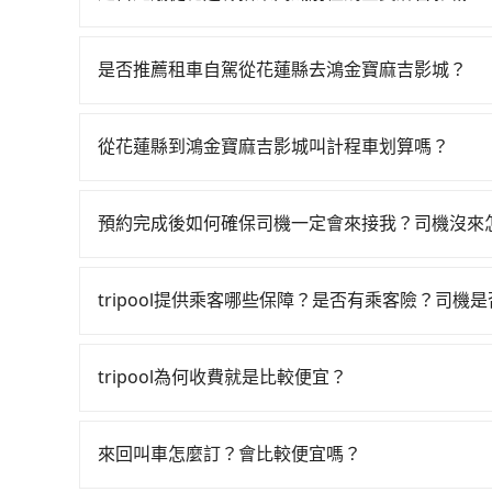
點間來回穿梭的客戶，例如市區觀光、商務差旅等
從花蓮搭高鐵去鴻金寶麻吉影城絕非最佳選擇，高
可以預先告知出發地點A到目的地B，會根據路線
最多時有90班車次，從最早06:15到22:50，
一個城市的長途包車。
是否推薦租車自駕從花蓮縣去鴻金寶麻吉影城？
蓮市前往最靠近的南港高鐵站，叫一輛計程車花費約5
如果你有台灣駕照且對自己駕駛技術有信心，且在
購票並於月台排隊的時間約20分鐘，再乘坐17~2
天就要來回，那在花蓮路邊可隨租隨借的iRent應該
70元，再用10分鐘出站、等待車站前排班的計程車
從花蓮縣到鴻金寶麻吉影城叫計程車划算嗎？
$115~205承租小轎車，每公里再額外加收$3.
城 (新北市新莊區) 的目的地。全程加上轉車時間
如選擇小黃直達，在花蓮可以透過app叫車的有55
$2,600~3,350（金額差異來自於平假日、車款
1,870元。不過花蓮縣領有合法執照的計程車僅有1
近的計程車隊，如統一無線計程車、米琦計程車、
時40元路邊停車費用預估進去，但額外的汽車保險與
叫小黃的難度是雙北大城市的200倍。縱使幸運攔
預約完成後如何確保司機一定會來接我？司機沒來
3,990~6,000元間，若改選tripool的專
車型，如Toyota Yaris、Prius C、Vio
外地人便漫天喊價或恣意繞路。但如果全程使用trip
只要完成預約並付款完成，訂單就成立，tripoo
花蓮縣僅有合法計程車約1,010輛，計程車密度為
或九人座可供選擇，而且無人租車最令人詬病的就
時25分鐘。選擇搭乘高鐵而不預約包車，不僅每人
提供司機的姓名、電話、車牌、車型等資訊，如在
200倍之多。再加上花蓮縣有些計程車司機不按錶
的車門仍未被修理，每一次租車都好像在開樂透一
tripool提供乘客哪些保障？是否有乘客險？司機
等車上，現在還不馬上來預約tripool！如果你僅有
能原本約定的地點不適合暫停而改停靠在附近的位置。
場被坑受騙。雖然花蓮縣到鴻金寶麻吉影城的跳表
遲遲尚未歸還，又或者要還車時卻偏偏找不到停車
50%的交通費用。
旅步提供最高500萬的乘客險，且只接受通過旅步
快改派以減少乘客等待的時間。
的費用就貴了，改預約一輛tripool的九人座廂型車最
險。最後，雖然路邊隨租隨還看似方便，但實際使
也都經過細心維護及保養，以確保您的乘車安全。
tripool為何收費就是比較便宜？
點仍有段距離，在遇到下雨天或者載行李時，就顯
對於平常就有在使用長程專車接送服務的乘客來說，第
為司機素質比較差、車上會有煙味、或者車齡過大，但
來回叫車怎麼訂？會比較便宜嗎？
顧客評分較低的司機，且車輛均要求5年內新車，