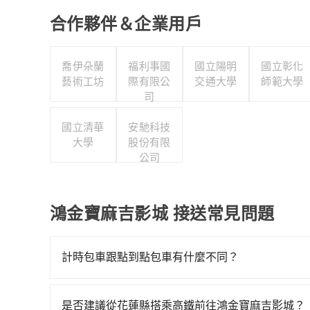
合作夥伴＆企業用戶
喬伊朵蘭
福利事國
國立陽明
國立彰化
藝術工坊
際有限公
交通大學
師範大學
司
國立清華
安馳科技
大學
股份有限
公司
鴻金寶麻吉影城 接送常見問題
計時包車跟點到點包車有什麼不同？
計時包車和點到點包車都是包車服務的形式，但有
通常以每小時為單位，客戶可以根據自己的需要預
是否建議從花蓮縣搭乘高鐵前往鴻金寶麻吉影城？