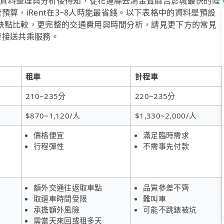
資料整理與分析後得知，從花蓮縣去鴻金寶麻吉影城最快的陸
費預算，iRent在3~8人時能最省錢。以下表格中的資料是預設
缺點比較，更完整的交通費用與時間分析，請見更下方的常見
到府接送共乘服務。
租車
計程車
210~235分
220~235分
$870~1,120/人
$1,330~2,000/人
價格便宜
滿足臨時需求
行程彈性
不需事先付款
額外交通往返取車點
品質參差不齊
取還車時間受限
難叫車
承擔額外風險
可能不跳錶被坑
需當天來回或租多天