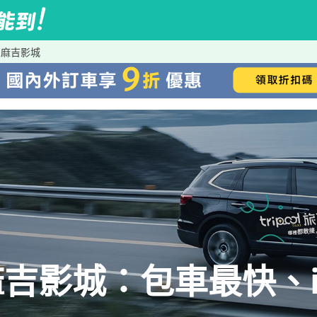
寶麻吉影城
吉影城：包車最快、iR