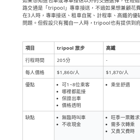
如果想知道包車或專車接送以外的交通選擇，在經過
路交通是「tripool」專車接送，不過如果想兼顧花
在3人時，專車接送、租車自駕、計程車、高鐵的優
問題。但假設只有獨自一人時，tripool也有提供
項目
tripool 旅步
高鐵
行程時間
205分
-
每人價格
$1,860/人
$1,870/人
優點
可1~8位乘客
乘坐舒適
哪裡都能接
保證出車
價格透明
缺點
無臨時叫車
旺季一票難求
不收現金
需多次轉乘
又貴又費時