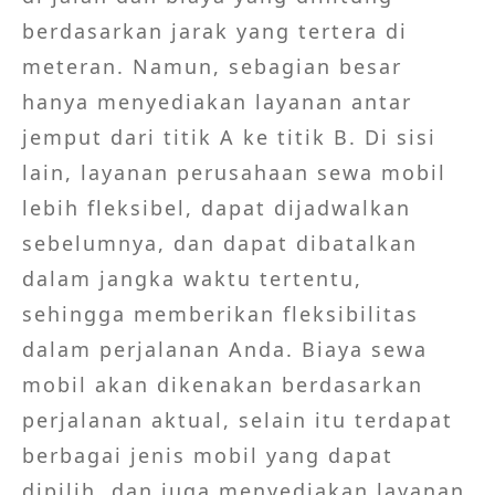
berdasarkan jarak yang tertera di
meteran. Namun, sebagian besar
hanya menyediakan layanan antar
jemput dari titik A ke titik B. Di sisi
lain, layanan perusahaan sewa mobil
lebih fleksibel, dapat dijadwalkan
sebelumnya, dan dapat dibatalkan
dalam jangka waktu tertentu,
sehingga memberikan fleksibilitas
dalam perjalanan Anda. Biaya sewa
mobil akan dikenakan berdasarkan
perjalanan aktual, selain itu terdapat
berbagai jenis mobil yang dapat
dipilih, dan juga menyediakan layanan