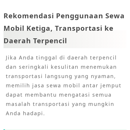
Rekomendasi Penggunaan Sewa
Mobil Ketiga, Transportasi ke
Daerah Terpencil
Jika Anda tinggal di daerah terpencil
dan seringkali kesulitan menemukan
transportasi langsung yang nyaman,
memilih jasa sewa mobil antar jemput
dapat membantu mengatasi semua
masalah transportasi yang mungkin
Anda hadapi.