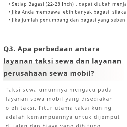
• Setiap Bagasi (22-28 Inch)，dapat diubah men
• Jika Anda membawa lebih banyak bagasi, sila
• Jika jumlah penumpang dan bagasi yang sebena
Q3. Apa perbedaan antara
layanan taksi sewa dan layanan
perusahaan sewa mobil?
Taksi sewa umumnya mengacu pada
layanan sewa mobil yang disediakan
oleh taksi. Fitur utama taksi kuning
adalah kemampuannya untuk dijemput
di jalan dan biaya yang dihitung