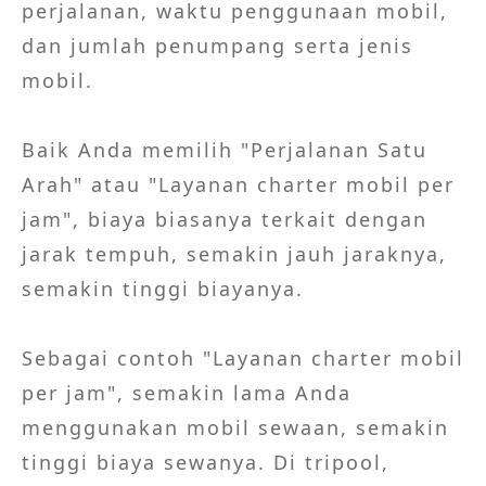
perjalanan, waktu penggunaan mobil,
dan jumlah penumpang serta jenis
mobil.
Baik Anda memilih "Perjalanan Satu
Arah" atau "Layanan charter mobil per
jam", biaya biasanya terkait dengan
jarak tempuh, semakin jauh jaraknya,
semakin tinggi biayanya.
Sebagai contoh "Layanan charter mobil
per jam", semakin lama Anda
menggunakan mobil sewaan, semakin
tinggi biaya sewanya. Di tripool,