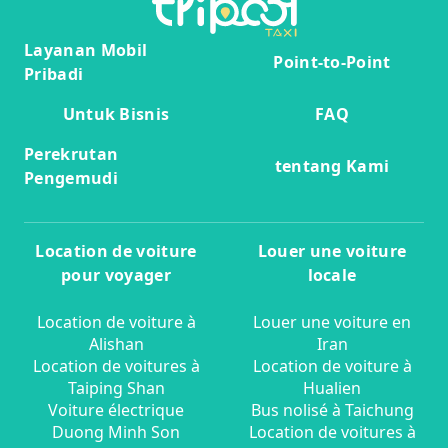
Layanan Mobil
Point-to-Point
Pribadi
Untuk Bisnis
FAQ
Perekrutan
tentang Kami
Pengemudi
Location de voiture
Louer une voiture
pour voyager
locale
Location de voiture à
Louer une voiture en
Alishan
Iran
Location de voitures à
Location de voiture à
Taiping Shan
Hualien
Voiture électrique
Bus nolisé à Taichung
Duong Minh Son
Location de voitures à