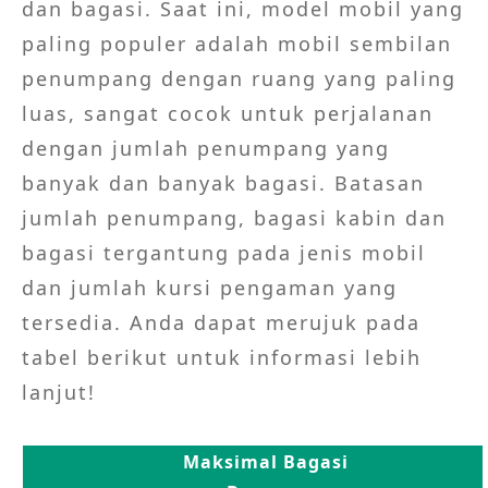
dan bagasi. Saat ini, model mobil yang
paling populer adalah mobil sembilan
penumpang dengan ruang yang paling
luas, sangat cocok untuk perjalanan
dengan jumlah penumpang yang
banyak dan banyak bagasi. Batasan
jumlah penumpang, bagasi kabin dan
bagasi tergantung pada jenis mobil
dan jumlah kursi pengaman yang
tersedia. Anda dapat merujuk pada
tabel berikut untuk informasi lebih
lanjut!
Maksimal Bagasi