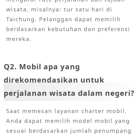
wisata, misalnya: tur satu hari di
Taichung. Pelanggan dapat memilih
berdasarkan kebutuhan dan preferensi
mereka.
Q2. Mobil apa yang
direkomendasikan untuk
perjalanan wisata dalam negeri?
Saat memesan layanan charter mobil,
Anda dapat memilih model mobil yang
sesuai berdasarkan jumlah penumpang