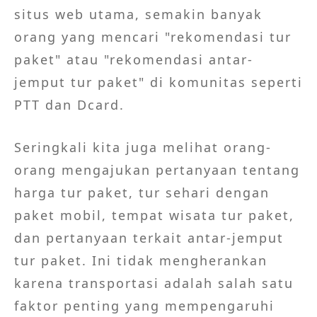
situs web utama, semakin banyak
orang yang mencari "rekomendasi tur
paket" atau "rekomendasi antar-
jemput tur paket" di komunitas seperti
PTT dan Dcard.
Seringkali kita juga melihat orang-
orang mengajukan pertanyaan tentang
harga tur paket, tur sehari dengan
paket mobil, tempat wisata tur paket,
dan pertanyaan terkait antar-jemput
tur paket. Ini tidak mengherankan
karena transportasi adalah salah satu
faktor penting yang mempengaruhi