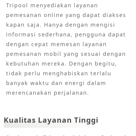
Tripool menyediakan layanan
pemesanan online yang dapat diakses
kapan saja. Hanya dengan mengisi
informasi sederhana, pengguna dapat
dengan cepat memesan layanan
pemesanan mobil yang sesuai dengan
kebutuhan mereka. Dengan begitu,
tidak perlu menghabiskan terlalu
banyak waktu dan energi dalam
merencanakan perjalanan.
Kualitas Layanan Tinggi