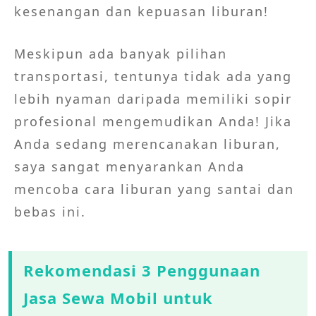
kesenangan dan kepuasan liburan!
Meskipun ada banyak pilihan
transportasi, tentunya tidak ada yang
lebih nyaman daripada memiliki sopir
profesional mengemudikan Anda! Jika
Anda sedang merencanakan liburan,
saya sangat menyarankan Anda
mencoba cara liburan yang santai dan
bebas ini.
Rekomendasi 3 Penggunaan
Jasa Sewa Mobil untuk