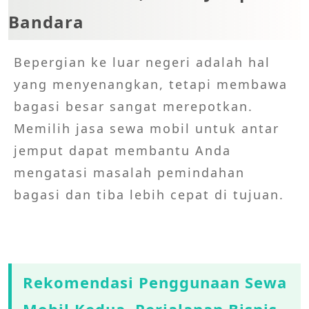
Bandara
Bepergian ke luar negeri adalah hal
yang menyenangkan, tetapi membawa
bagasi besar sangat merepotkan.
Memilih jasa sewa mobil untuk antar
jemput dapat membantu Anda
mengatasi masalah pemindahan
bagasi dan tiba lebih cepat di tujuan.
Rekomendasi Penggunaan Sewa
Mobil Kedua, Perjalanan Bisnis