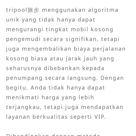
tripool旅步 menggunakan algoritma
unik yang tidak hanya dapat
mengurangi tingkat mobil kosong
pengemudi secara signifikan, tetapi
juga mengembalikan biaya perjalanan
kosong biasa atau jarak jauh yang
seharusnya dibebankan kepada
penumpang secara langsung. Dengan
begitu, Anda tidak hanya dapat
menikmati harga yang lebih
terjangkau, tetapi juga mendapatkan
layanan berkualitas seperti VIP.
Dibandingkan dengan metode