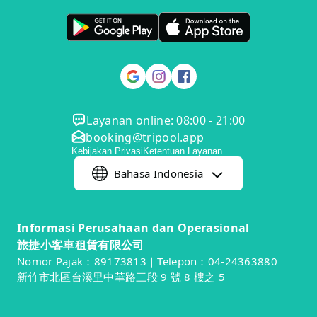
Layanan online: 08:00 - 21:00
booking@tripool.app
Kebijakan Privasi
Ketentuan Layanan
Bahasa Indonesia
Informasi Perusahaan dan Operasional
旅捷小客車租賃有限公司
Nomor Pajak：89173813｜Telepon：04-24363880
新竹市北區台溪里中華路三段 9 號 8 樓之 5