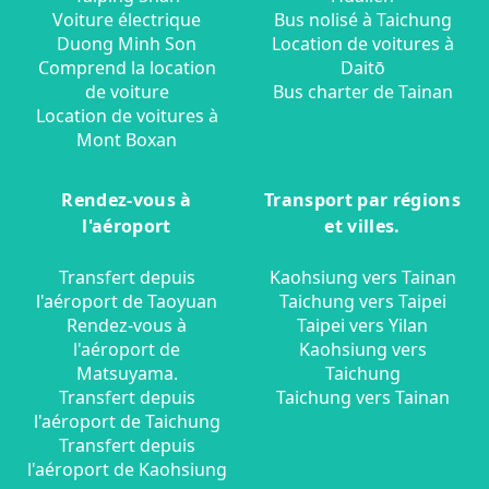
Voiture électrique
Bus nolisé à Taichung
Duong Minh Son
Location de voitures à
Comprend la location
Daitō
de voiture
Bus charter de Tainan
Location de voitures à
Mont Boxan
Rendez-vous à
Transport par régions
l'aéroport
et villes.
Transfert depuis
Kaohsiung vers Tainan
l'aéroport de Taoyuan
Taichung vers Taipei
Rendez-vous à
Taipei vers Yilan
l'aéroport de
Kaohsiung vers
Matsuyama.
Taichung
Transfert depuis
Taichung vers Tainan
l'aéroport de Taichung
Transfert depuis
l'aéroport de Kaohsiung