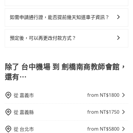
清明掃墓、包車旅遊、參加喜宴/喪禮、就醫回診、登山
單程接送與跨縣市計時包車，不論從哪邊去哪裡（當然
能的罰單都需自付。再者，和運的iRent只提供最基本的
程使用tripool並到府專車接送，則每人平均花費約950
包車：能提供客製化的交通方式，您可以自由安排行程
露營、學生搬家、投票返鄉、商務出差、貴賓來訪、寵
也包括台中機場去劍橋南商教師會館），全台保證出
車型，如Toyota Yaris、Prius C、Vios這類乘坐體驗較
元，費時1小時51分鐘。選擇搭乘高鐵而不預約包車，不
上、下車，不需與旅客共乘。但通常需要提前預約。 客
物檢疫、預約叫車、機場接送、定期洗腎、包月上下
車。由於有高效的車輛調度能力，能以市價7~8折提供專
如需申請通行證，能否提前幾天知道車子資訊？
差的車款，如果人數超過四位，更是沒有較大的七人座
僅每人至少額外負擔100元車資，而且更會額外浪費23
運：最經濟實惠的交通方式，通常有固定的路線和時間
班，或者任何跨縣市接送的需求，tripool都能滿足你。
車到府服務，是絕大多數乘客出行的最佳選擇。
或九人座可供選擇，而且無人租車最令人詬病的就是車
分鐘在轉乘與等車上，現在還不馬上來預約tripool！如
為了讓旅步貴賓能夠享有更多取消訂單的彈性，我們提
表。不必擔心自己開車的安全風險。但是客運的班次和
乘車前一天下午五點以前完成預約，隔天保證出車。如
況，打開車門才發現仍有上一組乘客遺留的垃圾或者撞
果你僅有兩位乘車，也可參考tripool的拼車共乘服務，
供用車前一天凌晨六點前取消訂單的服務。所以我們會
行車路線可能不太頻繁。 計程車：可以隨叫隨到，並且
需公司報帳打統編，在結帳時可以受理，並於乘車後一
預定後，可以再更改付款方式？
凹的車門仍未被修理，每一次租車都好像在開樂透一
最多可再節省50%的交通費用。
在用車前一天才開始安排車輛，並於用車前一天晚上8點
不必擔心停車位的問題。但是，計程車的費用相對較
週內寄出電子收據。
樣。另外，偶爾也會遇到明明已經預約了時間但上一位
抱歉！一旦訂單成立後，付款方式是無法更改的。但您
提供服務司機和車輛資訊。如果您有特殊的用車需求，
高，車輛選擇不如包車多，且大都屬短程接駁為主。
用戶卻遲遲尚未歸還，又或者要還車時卻偏偏找不到停
可以在用車前一天凌晨六點前填寫取消訂單申請表，取
可事先將您的需求寄至旅步的客服信箱：
車位，對於急著用車或者要載其他乘客的人來說就有不
消該訂單後再以其他付款方式重新預約行程即可。
除了 台中機場 到 劍橋南商教師會館，
booking@tripool.app，將有專人協助回覆確認是否能
小的風險。最後，雖然路邊隨租隨還看似方便，但實際
協助安排。」
使用時還是有其區域的限制，實際可停靠的地點與你的
還有⋯
上下車地點仍有段距離，在遇到下雨天或者載行李時，
就顯得非常不便。
from NT$
1800
從
嘉義市
from NT$
1750
從
嘉義縣
from NT$
5800
從
台北市