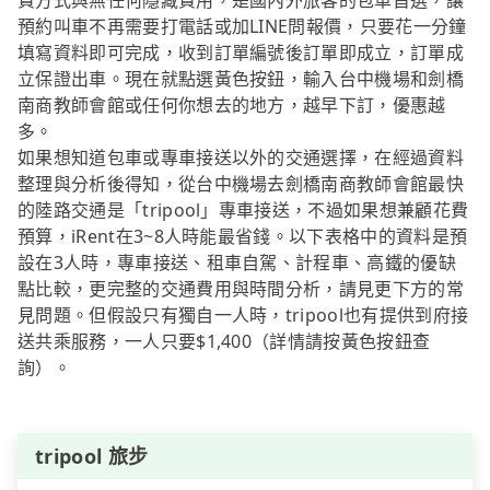
費方式與無任何隱藏費用，是國內外旅客的包車首選，讓
預約叫車不再需要打電話或加LINE問報價，只要花一分鐘
填寫資料即可完成，收到訂單編號後訂單即成立，訂單成
立保證出車。現在就點選黃色按鈕，輸入台中機場和劍橋
南商教師會館或任何你想去的地方，越早下訂，優惠越
多。
如果想知道包車或專車接送以外的交通選擇，在經過資料
整理與分析後得知，從台中機場去劍橋南商教師會館最快
的陸路交通是「tripool」專車接送，不過如果想兼顧花費
預算，iRent在3~8人時能最省錢。以下表格中的資料是預
設在3人時，專車接送、租車自駕、計程車、高鐵的優缺
點比較，更完整的交通費用與時間分析，請見更下方的常
見問題。但假設只有獨自一人時，tripool也有提供到府接
送共乘服務，一人只要$1,400（詳情請按黃色按鈕查
詢）。
tripool 旅步