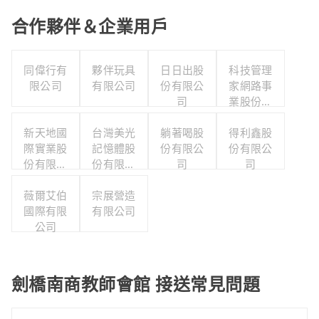
合作夥伴＆企業用戶
同偉行有
夥伴玩具
日日出股
科技管理
限公司
有限公司
份有限公
家網路事
司
業股份有
限公司
新天地國
台灣美光
躺著喝股
得利鑫股
際實業股
記憶體股
份有限公
份有限公
份有限公
份有限公
司
司
司
司
薇爾艾伯
宗展營造
國際有限
有限公司
公司
劍橋南商教師會館 接送常見問題