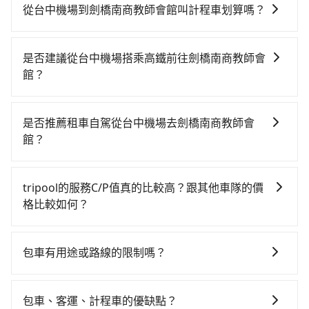
從台中機場到劍橋南商教師會館叫計程車划算嗎？
如選擇小黃直達，在台中可以透過app叫車的有55688台
灣大車隊、Uber、Line Taxi、Yoxi等。依照里程跳錶計
是否建議從台中機場搭乘高鐵前往劍橋南商教師會
算，價格約為4,100~4,900元間，但如改預約tripool可
館？
省高達$2,100。但如果要考慮到回程，台南市僅有合法
若要從台中機場搭高鐵前往劍橋南商教師會館，高鐵較
計程車約4,140輛，數量約為台中市的50%、密度僅雙北
貴、費時！從最早06:25一直到23:07，台中-台南一天最
的4.6%，其叫車的難度是雙北市的20倍。再加上台中市
是否推薦租車自駕從台中機場去劍橋南商教師會
多有74班次高鐵可搭乘。假設從台中機場 (台中市沙鹿
有些計程車司機不按錶計費，約有27%會採現場議價，
館？
區) 前往最靠近的台中高鐵站，叫一輛計程車花費約900
建議最好先上網預約，以免當場被坑受騙。綜合以上，
如果你有台灣駕照且對自己駕駛技術有信心，且在車上
元、車程約31分鐘。抵達高鐵站後，步行進站、現場購
無論在價格或服務品質上，tripool都是你從台中機場到
時不需要閉目養神（因為要自己開車），最重要的是你
票並於月台排隊的時間約20分鐘，再乘坐36~54分鐘
劍橋南商教師會館的最佳選擇。
tripool的服務C/P值真的比較高？跟其他車隊的價
當天就要來回，那在台中路邊可隨租隨借的iRent應該是
（平均45分）的高鐵從台中站前往台南高鐵站，每人票
格比較如何？
你最便宜選擇。註冊完iRent的app後，可以每小時
價650元，再用5分鐘出站、等待車站前排班的計程車，
在服務品質許可下，乘客當然希望價格越便宜越好，而
$115~205承租小轎車，每公里再額外加收$3.2，從台中
搭上小黃後約花33分鐘、車費300元後，抵達劍橋南商
市場上稍具規模且合法經營的業者，有以短程與城市為
機場到劍橋南商教師會館的花費預估為
教師會館 (台南市中西區) 的目的地。全程加上轉車時間
包車有用途或路線的限制嗎？
主的台灣大車隊、大都會、LINE Taxi、Uber，機場接送
$2,100~2,700（金額差異來自於平假日、車款差異、抵
共2小時14分鐘，假設3位同行，高鐵加轉乘之平均每人
不管是從台中機場前往劍橋南商教師會館或是全台灣任
則有肯驛、全鋒、格上租車、和運租車，包車旅遊則是
達目的地後多久原路返回），雖已將eTag和可能的每小
花費為1,050元。不過，台中市少部分小黃司機不按表收
何地方，只要是長途交通且途中遵守台灣法律，無論是
KKDAY、KLOOK、叫車吧等。tripool旅步專注在長程
時40元路邊停車費用預估進去，但額外的汽車保險與可
包車、客運、計程車的優缺點？
費，看乘客是外地人便漫天喊價或恣意繞路。但如果全