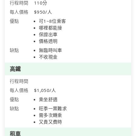
行程時間
110分
每人價格
$950/人
優點
可1~8位乘客
哪裡都能接
保證出車
價格透明
缺點
無臨時叫車
不收現金
高鐵
行程時間
每人價格
$1,050/人
優點
乘坐舒適
缺點
旺季一票難求
需多次轉乘
又貴又費時
租車