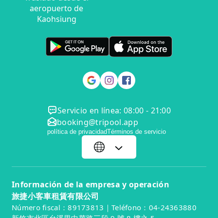
aeropuerto de
Kaohsiung
Servicio en línea: 08:00 - 21:00
booking@tripool.app
política de privacidad
Términos de servicio
Información de la empresa y operación
旅捷小客車租賃有限公司
Número fiscal：89173813｜Teléfono：04-24363880
新竹市北區台溪里中華路三段 9 號 8 樓之 5