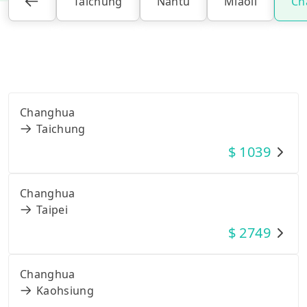
Taichung
Nantu
Miaoli
Ch
Changhua
Taichung
$
1039
Changhua
Taipei
$
2749
Changhua
Kaohsiung