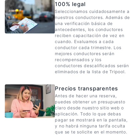
completo antes de las 6:00 a.m. del día
100% legal
anterior al viaje. Si ya has decidido tus planes
Seleccionamos cuidadosamente a
de viaje, reserva lo antes posible para
nuestros conductores. Además de
asegurar las mejores tarifas.
una verificación básica de
antecedentes, los conductores
reciben capacitación de vez en
cuando. Evaluamos a cada
conductor cada trimestre. Los
mejores conductores serán
recompensados y los
conductores descalificados serán
eliminados de la lista de Tripool.
Precios transparentes
Antes de hacer una reserva,
puedes obtener un presupuesto
claro desde nuestro sitio web o
aplicación. Todo lo que debas
pagar se mostrará en la pantalla,
y no habrá ninguna tarifa oculta
que se te solicite en el momento.