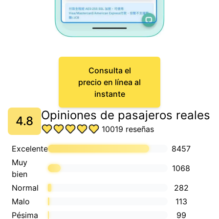
Consulta el
precio en línea al
instante
Opiniones de pasajeros reales
4.8
10019
reseñas
Excelente
8457
Muy
1068
bien
Normal
282
Malo
113
Pésima
99