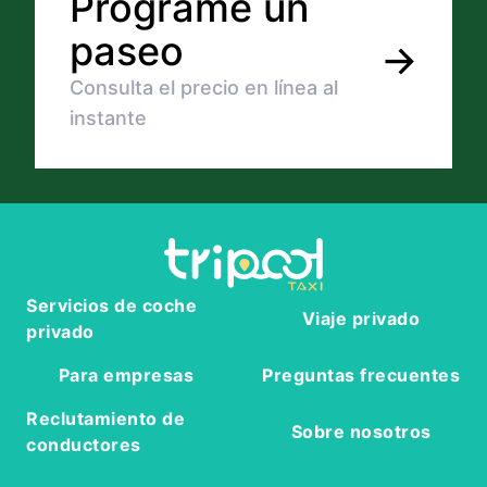
Programe un
paseo
→
Consulta el precio en línea al
instante
Servicios de coche
Viaje privado
privado
Para empresas
Preguntas frecuentes
Reclutamiento de
Sobre nosotros
conductores