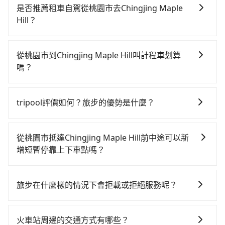
較貴、費時！從最早06:49一直到23:21，桃園-台中一天
是否推薦租車自駕從桃園市去Chingjing Maple
最多有72班次高鐵可搭乘。假設從桃園市大園區前往最
Hill？
靠近的桃園高鐵站，叫一輛計程車花費約400元、車程約
如果你有台灣駕照且對自己駕駛技術有信心，且在車上
20分鐘。抵達高鐵站後，步行進站、現場購票並於月台
時不需要閉目養神（因為要自己開車），最重要的是你
排隊的時間約15分鐘，再乘坐30~43分鐘（平均38分）
從桃園市到Chingjing Maple Hill叫計程車划算
當天就要來回，那在桃園路邊可隨租隨借的iRent應該是
的高鐵從桃園站前往台中高鐵站，每人票價540元，再用
嗎？
你最便宜選擇。註冊完iRent的app後，可以每小時
10分鐘出站、等待車站前排班的計程車，搭上小黃後約
如選擇小黃直達，在桃園可以透過app叫車的有55688台
$115~205承租小轎車，每公里再額外加收$3.2，從桃園
花100分鐘、車費3,200元後，抵達Chingjing Maple
灣大車隊、Uber、Line Taxi、Yoxi等，如果在路邊攔不
市（大園區）到Chingjing Maple Hill的花費預估為
Hill (南投縣仁愛鄉) 的目的地。全程加上轉車時間共3小
tripool評價如何？旅步的優勢是什麼？
到車，也可考慮打電話至附近的計程車隊，如大園多元
$3,050~3,750（金額差異來自於平假日、車款差異、抵
時3分鐘，假設3位同行，高鐵加轉乘之平均每人花費為
根據google的評價，tripool的服務品質整體上是非常穩
化計程車聯合車隊、游輝益自營計程車、大園義交計程
達目的地後多久原路返回），雖已將eTag和可能的每小
1,740元。但如果全程使用tripool並到府專車接送，則
定及可靠的，大多數的使用者都給予了高分評價。此
車等叫車看看。依照里程跳錶計算，價格約為
時40元路邊停車費用預估進去，但額外的汽車保險與可
從桃園市抵達Chingjing Maple Hill前中途可以新
每人平均花費約1,720元，費時2小時59分鐘。選擇搭乘
外，tripool司機專業的駕駛和親切服務態度也獲得了許
6,085~7,300元間，但如改預約tripool可省高達
能的罰單都需自付。再者，和運的iRent只提供最基本的
增短暫停靠上下車點嗎？
高鐵而不預約包車，不僅每人至少額外負擔20元車資，
多好評，價格透明無隱藏費用、相比其他業者提供的用
$2,100。但如果要考慮到回程，南投縣僅有合法計程車
車型，如Toyota Yaris、Prius C、Vios這類乘坐體驗較
而且更會額外浪費時間在轉乘與等車上，現在還不馬上
tripool有提供多點上下車接送服務，線上預約從桃園市
車前一日凌晨6點前取消均可無條件全額退費的承諾，讓
約340輛，數量約為桃園市的5%、密度僅雙北的0.2%，
差的車款，如果人數超過四位，更是沒有較大的七人座
來預約tripool！如果你僅有兩位乘車，也可參考tripool
前往Chingjing Maple Hill的途中可備註加點。每個加點
您的旅程能更有彈性及保障。
其叫車的難度是雙北市的490倍。綜合以上，無論在價格
旅步在什麼樣的情況下會拒載或拒絕服務呢？
或九人座可供選擇，而且無人租車最令人詬病的就是車
的拼車共乘服務，最多可再節省50%的交通費用。
位置，前後額外里程數5公里內加收200元。雖然可能有
或服務品質上，tripool都是你從桃園市到Chingjing
況，打開車門才發現仍有上一組乘客遺留的垃圾或者撞
當您使用 tripool 旅步乘車日期當天，若發生以下 3 項
些路線完全順路，但是司機多點停靠就會有額外的等待
Maple Hill的最佳選擇。
凹的車門仍未被修理，每一次租車都好像在開樂透一
原因，司機有權拒絕服務： 1) 當日搭車人數或行李超過
時間，收取額外費用是必要的補償。
火車站周邊的交通方式有哪些？
樣。另外，偶爾也會遇到明明已經預約了時間但上一位