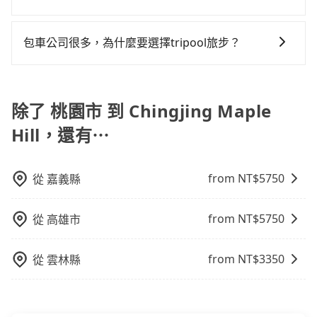
訂購時填寫的數量。請務必確實填寫當日實際攜帶的行
用戶卻遲遲尚未歸還，又或者要還車時卻偏偏找不到停
火車站通常是城市的交通樞紐，以下是火車站常見交通
李及乘坐的總人數，包含成人及兒童／嬰幼兒。 2) 孩童
車位，對於急著用車或者要載其他乘客的人來說就有不
方式： 公車或客運：乘坐公車或客運到達或離開火車
同行，卻無自備或加購兒童座椅。提醒您，為了保護孩
包車公司很多，為什麼要選擇tripool旅步？
小的風險。最後，雖然路邊隨租隨還看似方便，但實際
站，相對便宜經濟。 計程車：乘坐計程車到達或離開火
童的安全，依道路交通安全規則規定，四歲以下的孩童
使用時還是有其區域的限制，實際可停靠的地點與你的
旅步提供多種車型，從轎車、休旅車到九人座，讓您可
車站，方便快捷但昂貴。 捷運/輕軌：通過捷運或輕軌到
必須乘坐兒童座椅。 3) 搭乘寵物友善專車卻沒有裝籠。
上下車地點仍有段距離，在遇到下雨天或者載行李時，
以依照您行程人數的需求進行選擇。此外，為確保您的
達或離開火車站，快捷便利。 包車：預定包車到達或離
避免影響行車安全，請您務將寵物置入提籠或提袋內。
就顯得非常不便。
旅途安全無憂，我們的司機都是專業且可靠的職業駕
除了 桃園市 到 Chingjing Maple
開火車站，是最便利的，無需與人共乘、快速抵達。
駛。關於價格，旅步官網可一鍵即時查價，所示價格絕
Hill，還有⋯
無隱藏費用，且還提供優於其他業者更彈性的取消政
策，讓您在規劃行程時能更無後顧之憂。無論您是要前
往市區還是郊區，我們都可以為您提供最佳的旅遊體
from NT$
5750
從
嘉義縣
驗。所以，如果您正在尋找一家可靠的包車公司，
tripool旅步絕對是您值得信任的不二選擇！
from NT$
5750
從
高雄市
from NT$
3350
從
雲林縣