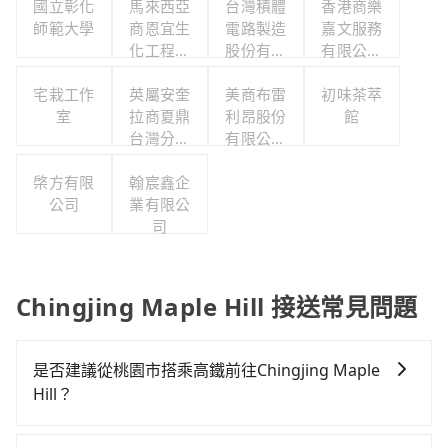
國立彰化
馬來西亞
台灣積體
香港商樂
師範大學
商恩宜生
電路製造
嘉文服務
化工程有
股份有限
有限公司
限公司
公司
台灣分公
宅栽工作
英屬安奎
美商布雷
初味茶萃
司
室
拉商夏鼎
利昂股份
館
台灣分公
有限公司
司
台灣分公
棨方有限
翰宸鑫企
司
公司
業有限公
司
Chingjing Maple Hill 接送常見問題
是否建議從桃園市搭乘高鐵前往Chingjing Maple
Hill？
若要從桃園市區搭高鐵前往Chingjing Maple Hill，高鐵