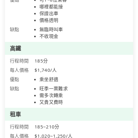
哪裡都能接
保證出車
價格透明
缺點
無臨時叫車
不收現金
高鐵
行程時間
185分
每人價格
$1,740/人
優點
乘坐舒適
缺點
旺季一票難求
需多次轉乘
又貴又費時
租車
行程時間
185~210分
每人價格
$1,020~1,250/人